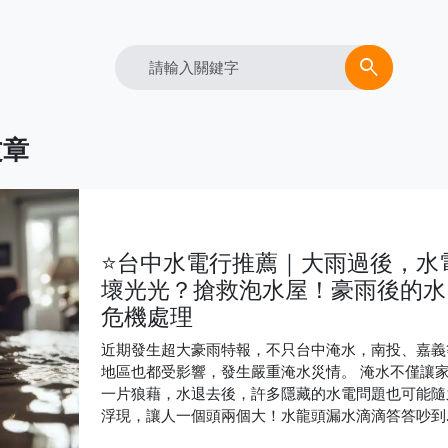
Search
search
文章
⭐台中水電行推薦｜大雨過後，水
壞光光？搶救泡水屋！豪雨後的水
危機處理
近期發生超大豪雨特報，不只台中淹水，南投、嘉義
地區也都受影響，發生嚴重淹水災情。 淹水不僅讓
一片狼藉，水退去後，許多隱藏的水電問題也可能隨
浮現，讓人一個頭兩個大！水龍頭漏水滴滴答答吵到
不著、馬桶沖不乾淨異味飄散、燈泡閃爍不定甚至突