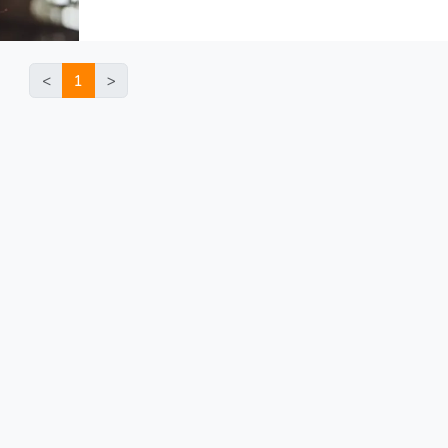
沒電……這些惱人的水電狀況，不只影響生活品質，
能潛藏著安全隱患。你是不是也曾遇到這些狀況，卻
知道該怎麼辦？別擔心！這篇文章將帶你了解居家常
的水電問題，並告訴你關於台中水電行推薦，想了解
<
1
>
多就別錯過！