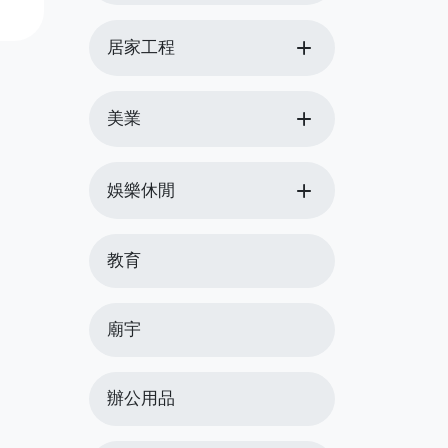
更可
不
add
居家工程
見
更
add
美業
add
娛樂休閒
教育
廟宇
辦公用品