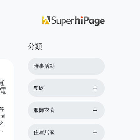
分類
時事活動
電
add
餐飲
電
add
等
服飾衣著
家園
之
睡
add
住屋居家
然