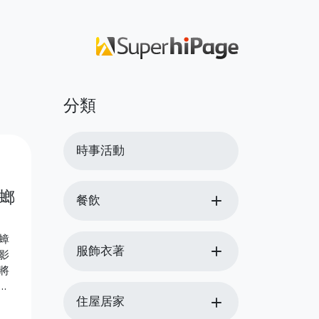
分類
時事活動
螂
add
餐飲
蟑
add
服飾衣著
影
將
如
add
住屋居家