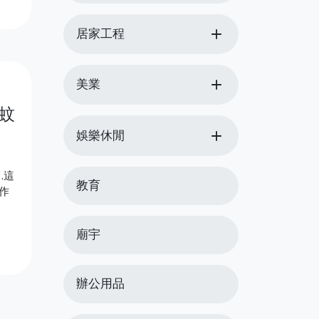
add
居家工程
add
美業
蚊
add
娛樂休閒
…這
教育
作
廟宇
辦公用品