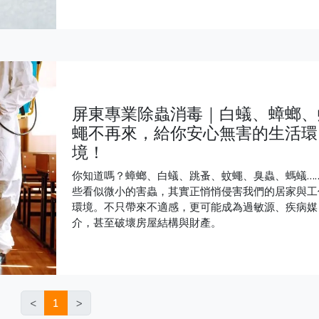
屏東專業除蟲消毒｜白蟻、蟑螂、
蠅不再來，給你安心無害的生活環
境！
你知道嗎？蟑螂、白蟻、跳蚤、蚊蠅、臭蟲、螞蟻…
些看似微小的害蟲，其實正悄悄侵害我們的居家與工
環境。不只帶來不適感，更可能成為過敏源、疾病媒
介，甚至破壞房屋結構與財產。
<
1
>