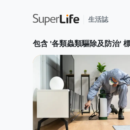
生活誌
包含 '各類蟲類驅除及防治' 