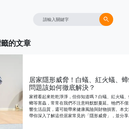
Search
search
標籤的文章
居家隱形威脅！白蟻、紅火蟻、蟑
問題該如何徹底解決？
家裡看起來乾乾淨淨，但你知道嗎？白蟻、紅火蟻、
螂等害蟲，常常在我們不注意時默默蔓延。牠們不僅
響生活品質，還可能帶來健康風險與財物損害。本文
帶你深入了解這些居家常見的「隱形威脅」，並分享
何透過專業消毒除蟲與防治，守護家庭安全與健康。