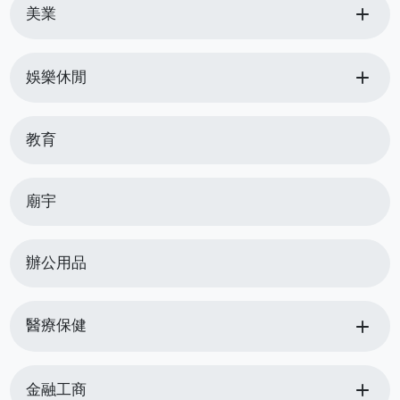
add
美業
add
娛樂休閒
教育
廟宇
辦公用品
add
醫療保健
add
金融工商