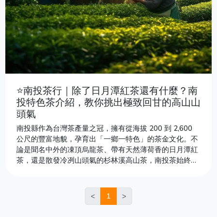
⭐南投茶行｜除了日月潭紅茶還有什麼？南
投特色茶介紹，教你挑出極致回甘的高山山
頭氣
南投縣作為台灣茶產量之冠，擁有從海拔 200 到 2,600
公尺的豐富地貌，孕育出「一鄉一特色」的茶金文化。不
論是聞名中外的凍頂烏龍茶、帶有天然薄荷香的日月潭紅
茶，還是散發冷冽山頭氣的杉林溪高山茶，南投茶始終是
茶友心中高品質的代名詞。本文將深入淺出介紹南投八大
茶區的獨特風味與背後故事。文末更整理了優質南投茶
行，想尋找最道地回甘的好茶，這篇要收藏起來！
<
1
>