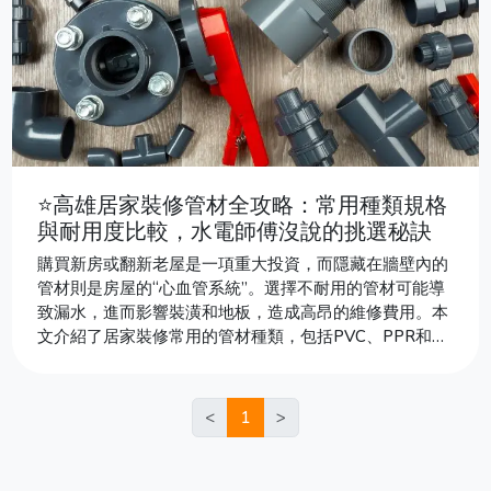
⭐高雄居家裝修管材全攻略：常用種類規格
與耐用度比較，水電師傅沒說的挑選秘訣
購買新房或翻新老屋是一項重大投資，而隱藏在牆壁內的
管材則是房屋的“心血管系統”。選擇不耐用的管材可能導
致漏水，進而影響裝潢和地板，造成高昂的維修費用。本
文介紹了居家裝修常用的管材種類，包括PVC、PPR和不
鏽鋼，並比較其耐用度，以幫助消費者根據不同用途選擇
合適的材料。此外，文章還解釋了水電行的專業術語，幫
助讀者理解管徑尺寸及其對應的應用場景。為應對高壓環
<
1
>
境，特別指出了消防與空調系統所需的重型管件。選擇正
確的材料是長期保障新家的關鍵投資。