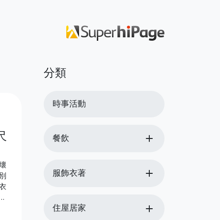
分類
時事活動
尺
add
餐飲
壞
add
服飾衣著
別
衣
的
add
住屋居家
服
幫