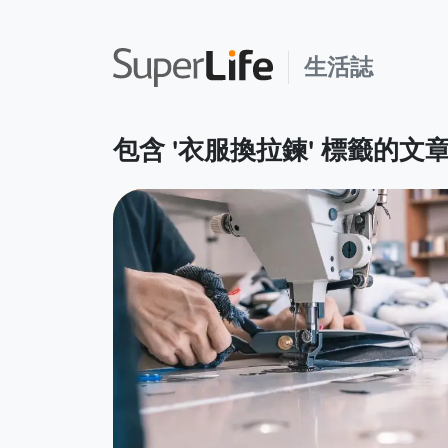
生活誌
包含 '衣服換拉鍊' 標籤的文