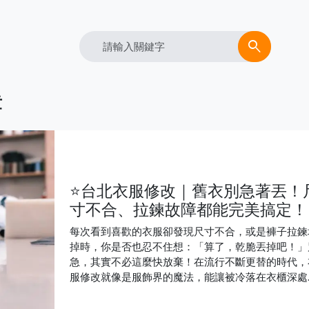
Search
search
章
⭐台北衣服修改｜舊衣別急著丟！
寸不合、拉鍊故障都能完美搞定！
每次看到喜歡的衣服卻發現尺寸不合，或是褲子拉鍊
掉時，你是否也忍不住想：「算了，乾脆丟掉吧！」
急，其實不必這麼快放棄！在流行不斷更替的時代，
服修改就像是服飾界的魔法，能讓被冷落在衣櫃深處
舊衣重獲新生。無論是時尚單品的尺寸調整、正式禮
的貼身改剪，還是日常衣物的修補，專業修改師都能