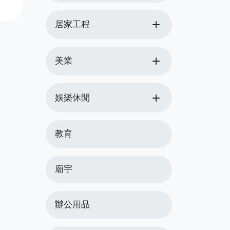
物
add
居家工程
add
美業
add
娛樂休閒
教育
廟宇
辦公用品