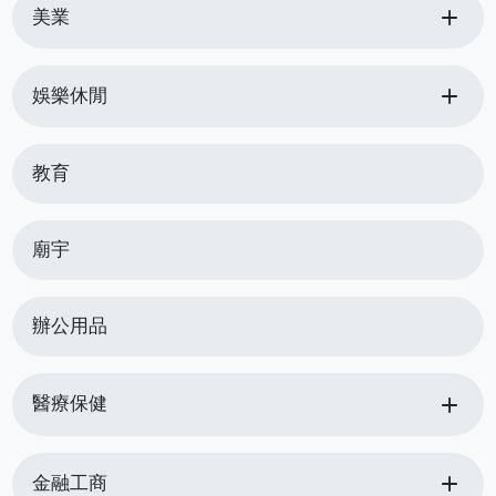
add
美業
add
娛樂休閒
教育
廟宇
辦公用品
add
醫療保健
add
金融工商