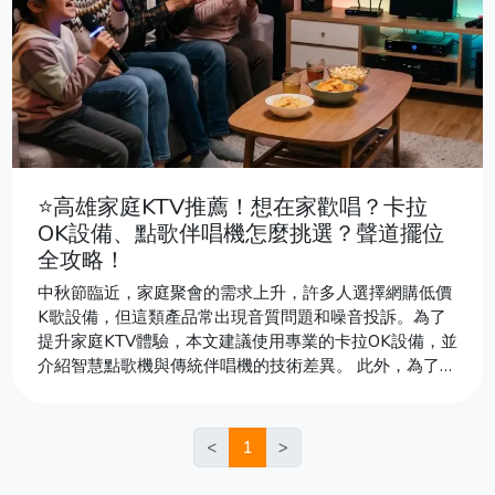
⭐高雄家庭KTV推薦！想在家歡唱？卡拉
OK設備、點歌伴唱機怎麼挑選？聲道擺位
全攻略！
中秋節臨近，家庭聚會的需求上升，許多人選擇網購低價
K歌設備，但這類產品常出現音質問題和噪音投訴。為了
提升家庭KTV體驗，本文建議使用專業的卡拉OK設備，並
介紹智慧點歌機與傳統伴唱機的技術差異。 此外，為了避
免鄰里糾紛，提供了三大擺位與調音技巧：低音設備要懸
空以減少震動傳導；使用布藝吸音材料降低反射音；善用
擴大機的動態限幅功能控制音量。正確配置與擺位能讓家
<
1
>
庭KTV聲音更佳，助你在中秋佳節盡情歡唱。