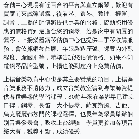
倉儲中心現場有近百台的平台與直立鋼琴，歡迎有
買家前來試彈選購，從看琴、選琴、整理、搬運、
調音，上揚的師傅將提供專業的服務，協助您用優
惠的價格買到最適合您的鋼琴。若是家中有閒置的
舊琴，上揚樂器鋼琴估價中心也提供二手琴收購服
務，會依據鋼琴品牌、年限製造序號、保養內外觀
程度、產國別等，精準告訴您估價價格。如果不知
道鋼琴品牌型號，上揚也能到您府上免費估價。
上揚音樂教育中心也是其主要營業的項目，上揚為
音樂服務不遺餘力，成立音樂教室請到專業師資提
供各種樂器的學習課程，30餘年來在業界早已建立
口碑，鋼琴、長笛、大小提琴、薩克斯風、吉他、
烏克麗麗都熱門的課程選擇。也長年為學員舉辦個
別音樂發表會，吸收上台經驗，學員更参加各項音
樂大賽，獲獎不斷，成績優秀。