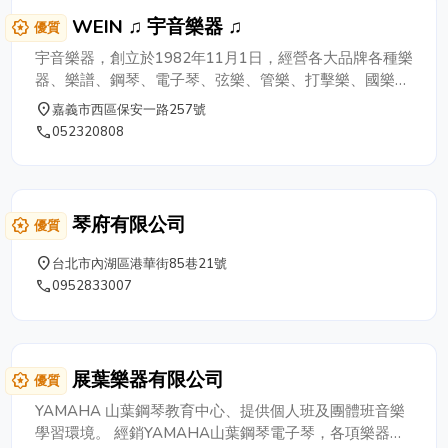
WEIN ♫ 宇音樂器 ♫
award_star
優質
宇音樂器，創立於1982年11月1日，經營各大品牌各種樂
器、樂譜、鋼琴、電子琴、弦樂、管樂、打擊樂、國樂、
熱門樂器、音響設備、銷售以及維修。 宇音樂器，協助
place
嘉義市西區保安一路257號
眾多學梓進入音樂的殿堂，達成音樂的夢想～～舉凡鋼
phone
052320808
琴、小提琴、長笛、爵士鼓、爵士鋼琴檢定，都有相關課
程並協助報考。另外還有音樂老師的介紹，40年來也輔助
了不少間音樂教室成立。 經營理念40年來始終如一，品
質第一，價格低廉，服務用心，深受支持者愛戴。
琴府有限公司
award_star
優質
place
台北市內湖區港華街85巷21號
phone
0952833007
展葉樂器有限公司
award_star
優質
YAMAHA 山葉鋼琴教育中心、提供個人班及團體班音樂
學習環境。 經銷YAMAHA山葉鋼琴電子琴，各項樂器教