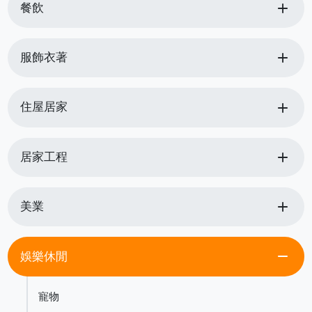
add
餐飲
add
服飾衣著
add
住屋居家
add
居家工程
add
美業
remove
娛樂休閒
寵物