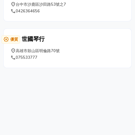
學，鋼琴調音修理，燈光音響。
place
台中市沙鹿區沙田路53號之7
phone
0426364656
世國琴行
award_star
優質
place
高雄市鼓山區明倫路70號
phone
075533777