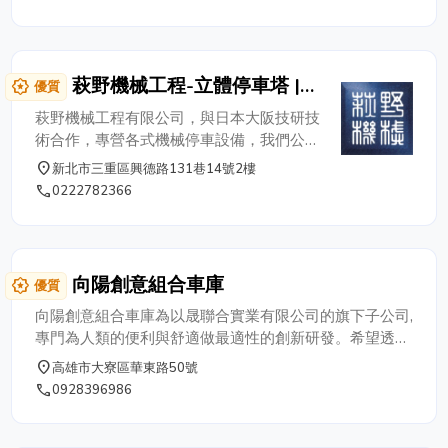
萩野機械工程-立體停車塔 |
award_star
優質
機械化停車設備 專業廠商
萩野機械工程有限公司，與日本大阪技研技
術合作，專營各式機械停車設備，我們公司
是業界少數具有各式各樣類停車設備，從規
place
新北市三重區興德路131巷14號2樓
劃設計到完工後保養維修等一貫作業之優質
phone
0222782366
廠商。提供各式停車塔、倉儲式、箱型循環
式、水平循環式、地面多層式、二 / 三層
式、汽車昇降機、車用迴轉盤、特殊型式之
機械停車、汽車梯及大型貨梯、停車場周邊
向陽創意組合車庫
award_star
優質
工程、機械工程、鋼骨結構設計、工業廠房
興建等規劃設計服務。 經營方針： 1. 以人
向陽創意組合車庫為以晟聯合實業有限公司的旗下子公司,
性化的設計理內，精確性的製造技術，完整
專門為人類的便利與舒適做最適性的創新研發。希望透過
性的品管，讓每個人能無壓力的使用設備。
團隊與個人,延伸出不同的創意與需求,給現代人們屬意且
place
高雄市大寮區華東路50號
2. 充份利用每一吋土地讓容車極大化，載重
價格滿意的多重性功能產品。 向陽創意車庫,不但方便舒
phone
0928396986
設定以 2500kg 為標準值。 3. 每一種機型
適,更具多功能性可隨著車輛或貨物置放延伸長度,除了給
皆以環境工程邁進，降低噪音，節能省電，
愛車一個舒適無塵環境的家,亦可視不同需求,做為工寮.倉
快速出車，機械壽命更長久。 4. 以零故障