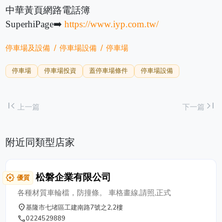
中華黃頁網路電話簿
SuperhiPage➡️
https://www.iyp.com.tw/
停車場及設備
停車場設備
停車場
停車場
停車場投資
蓋停車場條件
停車場設備
first_page
last_page
上一篇
下一篇
附近同類型店家
松磐企業有限公司
award_star
優質
各種材質車輪檔，防撞條。 車格畫線,請照,正式
place
基隆市七堵區工建南路7號之2,2樓
phone
0224529889