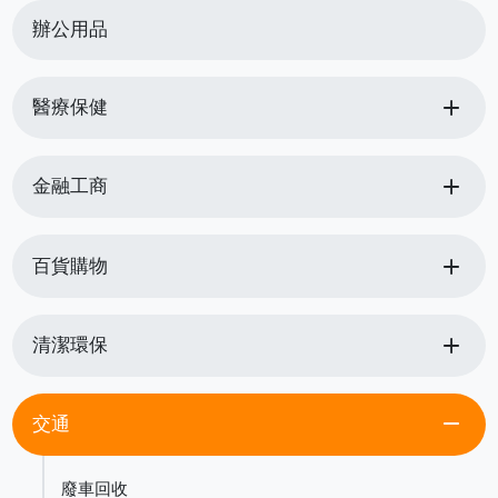
辦公用品
add
醫療保健
add
金融工商
add
百貨購物
add
清潔環保
remove
交通
廢車回收