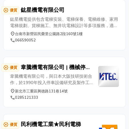
庫.露營帳篷等…..多功能使用。
和零意外向前行 5. 打破業界思維提供完整
鈜星機電有限公司
award_star
優質
設備保固 ✔ 結構體及車台板保固 10 年 ✔
零配件部品保固 3 年 ✔ 免費保養 1 年。
鈜星機電提供包含電梯安裝、電梯保養、電梯維修、家用
NEW 萩野機械停車設備型錄 ⎙ 公司名：萩
電梯規劃、貨梯施工、無井坑電梯設計等多項服務，適用
野機械工程有限公司 統編：54786365 公
於高雄地區各類住宅、商辦、工廠與餐飲空間。由專業技
place
台南市新營區民榮里公園路2段160號1樓
司電話：02-22782366 公司地址：新北市
師團隊執行，以安全、穩定、耐用為核心，為不同類型建
phone
066590052
三重區興德路131巷14號3F / 4F E-mail：
築打造最佳升降設備。
a530620a@yahoo.com.tw
韋騰機電有限公司 | 機械停車
award_star
優質
設備 • 立體停車設備專業廠商
韋騰機電有限公司，與日本大阪技研技術合
作，於1990年投入停車設備研究及製作工
作，我們公司是業界少數具備從規劃、設
place
新北市三重區興德路131巷14號
計、製造、安裝、保養、維修...等一貫作業
phone
0285121333
能力之機械停車設備專業廠商。因應整個國
內環境及市場上停車設備之需求，提供客戶
整體性的停車設備，自107年7月1日起提供
零件部品保固5年 / 結構體 & 車盤保固15年
民利機電工業★民利電梯
award_star
優質
/ 免費保養1年服務。 - 經營承諾 - • 內政部