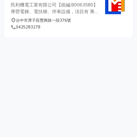
合格之建築物機械停車設備專業廠商 ( 登記
民利機電工業有限公司【統編:80063580】
證字號40M1000020 ) • 設備皆依據CNS國
專營電梯、電扶梯、停車設備，項目有 乘
家標準設計製造 • 維修服務依據ISO品質作
人電梯、客貨升降機、油壓升降機、貨梯、
place
台中市潭子區豐興路一段376號
業準則 • 服務據點遍及全省 • 眾多合格乙.
電梯、升降機、升降設備、客貨梯、停車設
phone
0425283278
丙級專業技術士，維修確實迅速 • 全天候全
備等。秉持高品質及專業的服務，堤供專業
年之維修專線 0800-665-008，保證服務維
的設計、安裝、保養、維修技術、大樓社區
修不打烊 • 設備皆有高額產品意外險，多一
電梯保養維修，讓您享有安全舒適的乘載空
分保障，多一份安心 NEW 韋騰線上型錄 ⎙
間。 ★凡有民利 民有便利 民利電梯 24小
韋騰機電有限公司 VICTORY ELECTRICAL
時關心您★ 點這裡 加入line好友 竭誠為您
ENGINGEERING CO.,LTD 客服電話：02-
服務
8512-1333 公司傳真：02-8512-2333 業
務專線：0936-042-661 維修保養專線：
0800-665-008 E-mail：
vitec@vitec.com.tw 地址：241新北市三重
區興德路131巷14號