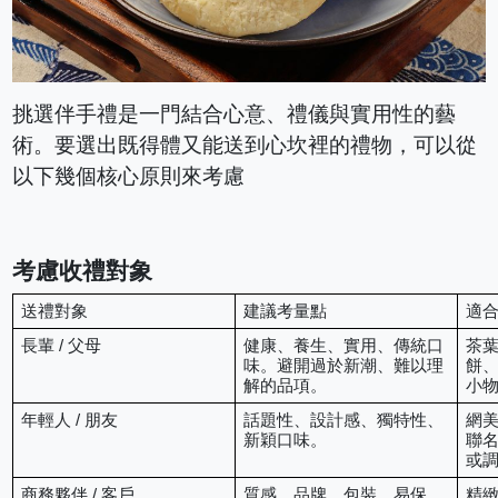
挑選伴手禮是一門結合心意、禮儀與實用性的藝
術。要選出既得體又能送到心坎裡的禮物，可以從
以下幾個核心原則來考慮
考慮收禮對象
送禮對象
建議考量點
適
長輩 / 父母
健康、養生、實用、傳統口
茶
味。避開過於新潮、難以理
餅
解的品項。
小
年輕人 / 朋友
話題性、設計感、獨特性、
網
新穎口味。
聯
或
商務夥伴 / 客戶
質感、品牌、包裝、易保
精