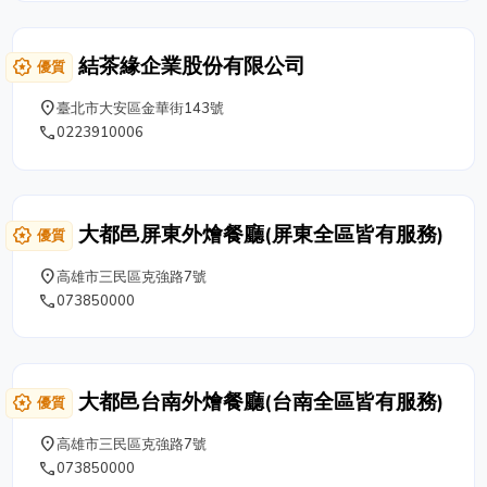
結茶緣企業股份有限公司
award_star
優質
place
臺北市大安區金華街143號
phone
0223910006
大都邑屏東外燴餐廳(屏東全區皆有服務)
award_star
優質
place
高雄市三民區克強路7號
phone
073850000
大都邑台南外燴餐廳(台南全區皆有服務)
award_star
優質
place
高雄市三民區克強路7號
phone
073850000