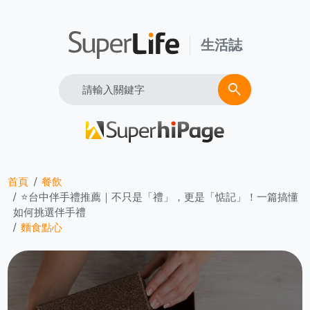
生活誌
Search
search
首頁
餐飲
⭐台中伴手禮推薦｜不只是「禮」，更是「惦記」！一篇搞懂
如何挑選伴手禮
麵食點心