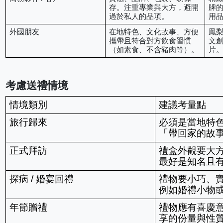
存。注重專業與大方，避開
牌
過於私人的品項。
用
外國朋友
在地特色、文化故事、方便
鳳
攜帶且符合對方飲食習慣
文
（如素食、不含豬肉等）。
片
考慮送禮情境
情境類別
建議考量點
旅行歸來
必須是當地特
「帶回家的故
正式拜訪
禮盒外觀要大
最好是知名且
探病 / 婚宴回禮
禮物要小巧、
例如婚禮小物
年節贈禮
禮物應有喜慶
享的份量與性