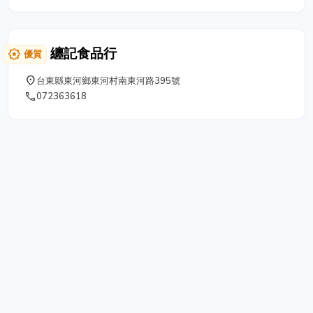
纏記食品行
award_star
優質
place
台東縣東河鄉東河村南東河路395號
phone
072363618