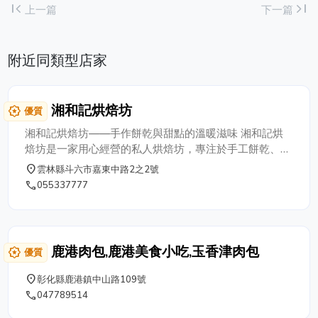
first_page
last_page
上一篇
下一篇
附近同類型店家
湘和記烘焙坊
award_star
優質
湘和記烘焙坊——手作餅乾與甜點的溫暖滋味 湘和記烘
焙坊是一家用心經營的私人烘焙坊，專注於手工餅乾、精
緻甜點與伴手禮。我們堅持選用優質食材，精心製作每一
place
雲林縣斗六市嘉東中路2之2號
份點心，讓每一口都充滿純粹的美好與家的溫度。 作為
phone
055337777
自家經營的烘焙坊，我們不追求大量生產，而是用心烘焙
每一塊餅乾、每一道甜點，確保品質與風味的完美呈現。
無論是香酥可口的手工餅乾、精緻細膩的甜點，還是送禮
自用兩相宜的伴手禮，湘和記始終秉持「用心烘焙，溫暖
鹿港肉包,鹿港美食小吃,玉香津肉包
award_star
優質
傳遞」的理念，為您帶來樸實而幸福的甜蜜滋味。 歡迎
來到湘和記烘焙坊，與我們一同感受手作點心的美好！
place
彰化縣鹿港鎮中山路109號
phone
047789514