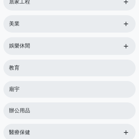
add
居家工程
add
美業
add
娛樂休閒
教育
廟宇
辦公用品
add
醫療保健