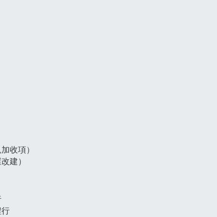
見加收項）
屋改建）
行
程行