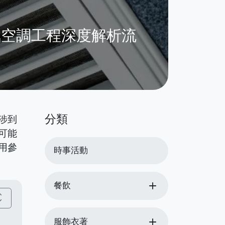
氣空調工程深度解析流
分類
涉到
可能
用參
時事活動
add
餐飲
_more
add
服飾衣著