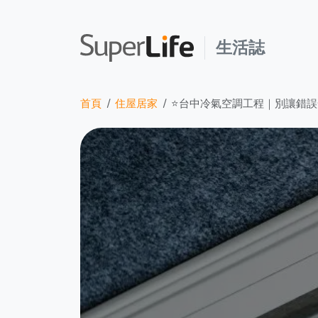
生活誌
首頁
住屋居家
⭐台中冷氣空調工程｜別讓錯