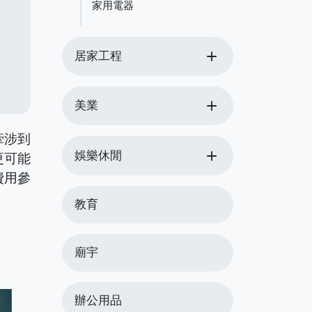
家用電器
add
居家工程
add
美業
牽涉到
add
娛樂休閒
更可能
費用參
教育
廟宇
辦公用品