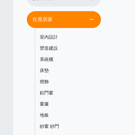
remove
住屋居家
室內設計
營造建設
系統櫃
床墊
燈飾
鋁門窗
窗簾
地板
紗窗 紗門