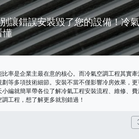
｜別讓錯誤安裝毀了您的設備！冷
看懂
能比率是企業主最在意的核心。而冷氣空調工程其實牽
規劃等多項技術細節。安裝不當不僅影響冷房效果，更
天小編就簡單帶各位了解冷氣工程安裝流程、維修、費
空調工程，想了解更多就別錯過！
unfold