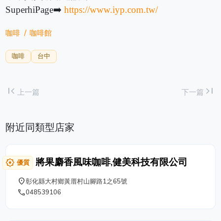
SuperhiPage➡️
https://www.iyp.com.tw/
咖啡
咖啡館
咖啡
台中
first_page
last_page
上一篇
下一篇
附近同類型店家
將果麝香風味咖啡,健美科技有限公司
award_star
優質
place
彰化縣大村鄉黃厝村山腳路1之65號
phone
048539106