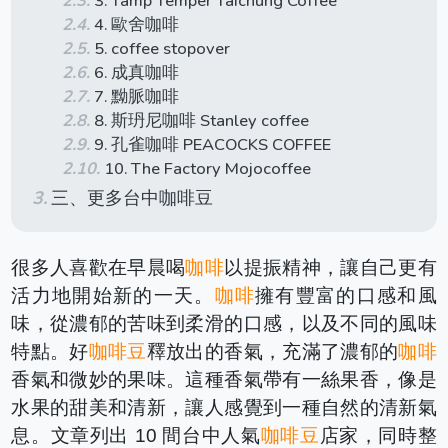
3. Tamp Temper Taichung Coffee
4. 歐舍咖啡
5. coffee stopover
6. 成真咖啡
7. 黝脈咖啡
8. 斯玬尼咖啡 Stanley coffee
9. 孔雀咖啡 PEACOCKS COFFEE
10. The Factory Mojocoffee
三、更多台中咖啡豆
很多人喜歡在早晨喝
咖啡
以提振精神，讓自己更有
活力地開始新的一天。
咖啡
擁有豐富的口感和風
味，從濃郁的苦味到柔滑的口感，以及不同的風味
特點。好
咖啡豆
釋放出的香氣，充滿了濃郁的
咖啡
香氣和微妙的果味。這種香氣帶有一絲果香，像是
水果的甜美和清新，讓人感覺到一種自然的清新氣
息。文章列出 10 間台中人氣
咖啡豆
店家，同時整