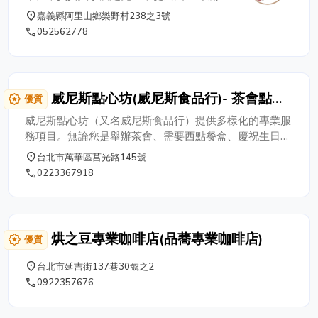
里山茶廠
始實際參與茶葉生產製造三十餘年以及農業
place
嘉義縣阿里山鄉樂野村238之3號
改良場相關課程，因而累積對茶的知識及豐
phone
052562778
富經驗，並將其技術傳承於下一代接手經營
茶園管理，茶葉採收，茶葉精製，到茶葉烘
焙，茶葉銷售等事宜。由於茶廠逐漸老舊、
技術不斷創新、茶量倍增。 於民國97年
威尼斯點心坊(威尼斯食品行)- 茶會點心‧
award_star
優質
（西元2008年）新建立中興製茶廠，茶廠
西點餐盒‧生日蛋糕‧彌月蛋糕‧歐式外燴‧
外四面山巒連綿，空氣清新，孕育出獨特的
威尼斯點心坊（又名威尼斯食品行）提供多樣化的專業服
中式外燴
台灣高山靈氣，專業生產製造阿里山珠露
務項目。無論您是舉辦茶會、需要西點餐盒、慶祝生日或
高山茶。 茶園位於阿里山山脈海拔高度約
滿月，或是舉辦各式歐式或中式外燴、會議、中秋節等活
place
台北市萬華區莒光路145號
1300－1500公尺的高山上。茶樹因終年雲
動，我們都能滿足您的需求。無論您是企業、公家機關、
phone
0223367918
霧環繞，雲霧籠罩導致早晚溫差甚大、水氣
學校、醫院、團體或社團，我們都為您提供高品質的餐飲
飽滿、氣溫低冷，珠露滋潤，因此茶香味獨
服務。
到特殊，香氣四溢入口甘香。 ☛中興製茶所
『初晨』更多資訊及購物請上官網瀏覽
烘之豆專業咖啡店(品蕎專業咖啡店)
award_star
優質
▶️https://www.jstea238-3.com/ ☛ 另設有
阿里山茶米花田露營區 ✿歡迎來玩
place
台北市延吉街137巷30號之2
▶️https://www.facebook.com/leye238
phone
0922357676