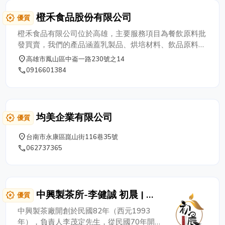
橙禾食品股份有限公司
award_star
優質
橙禾食品有限公司位於高雄，主要服務項目為餐飲原料批
發買賣，我們的產品涵蓋乳製品、烘培材料、飲品原料、
茶品、果汁等多個類別，無論是咖啡廳、酒吧、飲料店、
place
高雄市鳳山區中崙一路230號之14
早午餐店還是高級餐廳，橙禾都致力於為您提供最適合的
phone
0916601384
方案，並且我們期待與更多的餐飲業者合作，共同攜手打
造美好的餐飲體驗
均美企業有限公司
award_star
優質
place
台南市永康區崑山街116巷35號
phone
062737365
中興製茶所-李健誠 初晨 | 阿
award_star
優質
里山茶葉 | 嘉義茶行 | 阿里山
中興製茶廠開創於民國82年（西元1993
茶行 | 高山茶 | 嘉義茶廠 | 阿
年），負責人李茂定先生，從民國70年開