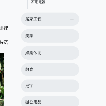
家用電器
add
居家工程
哪裡
add
美業
時沉
add
娛樂休閒
教育
廟宇
辦公用品