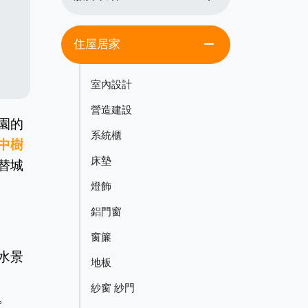
remove
住屋居家
室內設計
營造建設
園的
系統櫃
中樹
床墊
替城
燈飾
鋁門窗
窗簾
水景
地板
紗窗 紗門
。