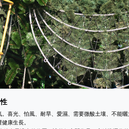
習性
氣。喜光、怕風、耐旱、愛濕、需要微酸土壤、不能曬
裡健康生長。