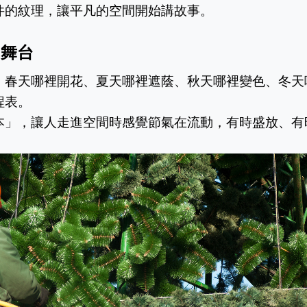
件的紋理，讓平凡的空間開始講故事。
的舞台
。春天哪裡開花、夏天哪裡遮蔭、秋天哪裡變色、冬天
程表。
本」，讓人走進空間時感覺節氣在流動，有時盛放、有