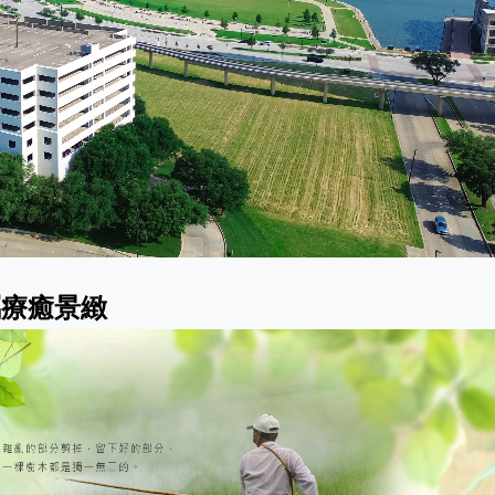
屬療癒景緻