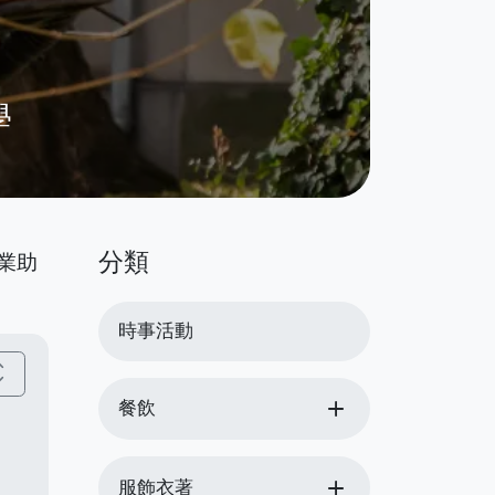
學
分類
業助
時事活動
_more
add
餐飲
add
服飾衣著