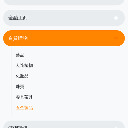
add
金融工商
remove
百貨購物
藝品
人造植物
化妝品
珠寶
餐具茶具
五金製品