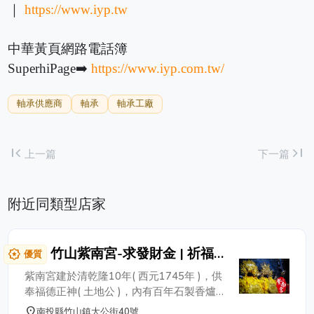
｜
https://www.iyp.tw
中華黃頁網路電話簿
SuperhiPage➡️
https://www.iyp.com.tw/
軸承供應商
軸承
軸承工廠
first_page
last_page
上一篇
下一篇
附近同類型店家
竹山紫南宮-求發財金 | 祈福
award_star
優質
金雞 | 光明燈
紫南宮建於清乾隆10年( 西元1745年 )，供
奉福德正神( 土地公 )，內有百年石製香爐
及石頭公，民眾們求發財金及金雞，乞求如
place
南投縣竹山鎮大公街40號