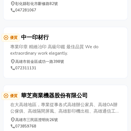
place
彰化縣彰化市辭修路82號
phone
047281067
中一印材行
award_star
優質
專業印章 精緻冶印 高級印鑑 最佳品質 We do
extraordinary work elegantly.
place
高雄市前金區成功一路398號
phone
072311131
華芝商業機器股份有限公司
award_star
優質
在大高雄地區，專業從事各式高雄辦公家具、高雄OA辦
公傢俱、高雄隔間屏風、高雄影印機出租、高雄通信工
程，擁有資深的專業團隊與豐富經驗，可以為您提供平價
place
高雄市三民區澄明街26號
又貼心的設計規劃，歡迎各式機關團體、公司行號、政府
phone
073859768
機構洽詢訂購，我們將提供免費的丈量及空間規劃，給您