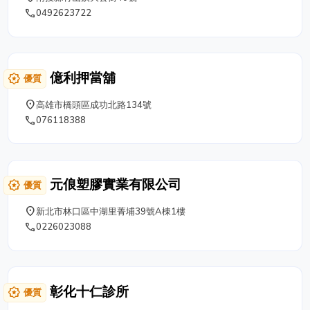
願發財疏困，因此常發生有民眾借得發財金
phone
0492623722
之後若干年主動感恩回來還上無數倍感恩錢
的事例。每日皆有全省各處前來祈求的遊客
及還願者絡繹不絕，尤其假日更是人山人
海。 另外，紫南宮的另一大特色就是每年
億利押當舖
award_star
優質
舉辦大規模的添丁還願吃丁酒( 雞酒 )活
動，起初是由早年婦女們求添丁而如願傳承
place
高雄市橋頭區成功北路134號
下來的感恩活動。 最特別的是紫南宮內設
phone
076118388
有造價三千多萬的七星級竹筍化妝室，不論
設計或是裝潢皆格外豪華美麗，還有頗具藝
術氣息的噴泉造景。 服務專線 049-
2623722
元俍塑膠實業有限公司
award_star
優質
place
新北市林口區中湖里菁埔39號A棟1樓
phone
0226023088
彰化十仁診所
award_star
優質