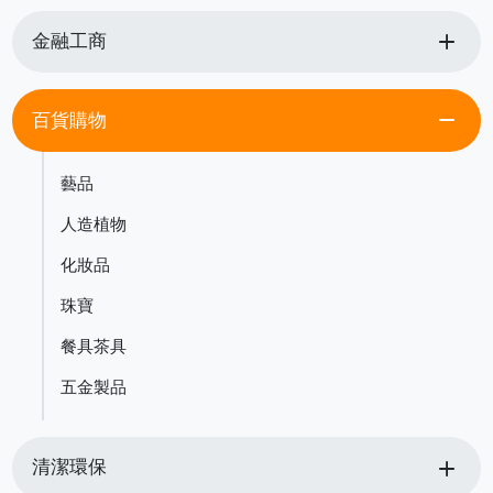
add
金融工商
remove
百貨購物
藝品
人造植物
化妝品
珠寶
餐具茶具
五金製品
add
清潔環保