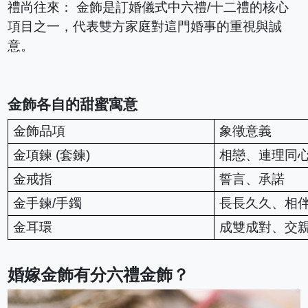
禮尚往來： 金飾是訂婚儀式中六禮/十二禮的核心
項目之一，代表雙方家庭對這門婚事的重視與誠
意。
金飾各自的甜蜜寓意
金飾品項
象徵意義
金項鍊 (套鍊)
相戀、連理同
金戒指
誓言、承諾
金手鍊/手鐲
長長久久、相
金耳環
成雙成對、交
婚嫁金飾有分六禮金飾？