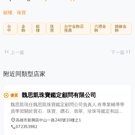
銀樓、珠寶
台
金
銀
珠
台中金飾店
六禮金
婚嫁金
中
飾
樓
寶
推薦
飾
飾
first_page
last_page
上一篇
下一篇
附近同類型店家
魏思凱珠寶鑑定顧問有限公司
award_star
優質
魏思凱現任魏思凱珠寶鑑定顧問公司負責人,有專業輔導學
員學習關於寶石、珠寶、鑽石、翡翠、珍珠等鑑定和設計
教育課程開設補習班,歡迎有興趣的您來電洽詢高雄寶石鑑
place
高雄市新興區中山一路240號10樓之1
定、珠寶鑑定課程、珠寶鑑定補習班、珠寶設計、寶石設
phone
072353982
計補習班等事項