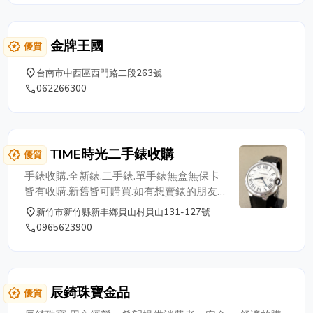
金牌王國
award_star
優質
place
台南市中西區西門路二段263號
phone
062266300
TIME時光二手錶收購
award_star
優質
手錶收購.全新錶.二手錶.單手錶無盒無保卡
皆有收購.新舊皆可購買.如有想賣錶的朋友.
歡迎隨時透過電話或LINE免費線上估價.歡
place
新竹市新竹縣新丰鄉員山村員山131-127號
迎與我們聯繫!全年無休!快速收
phone
0965623900
購!0905333899
辰錡珠寶金品
award_star
優質