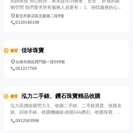
辰錡珠寶 用心經營，希望提供消費者，安全 、舒適的購
物空間 我們要求所有服務人員要有： 1、熱忱服務的心。
2、優良的專業知識。 3、開心的笑容、體貼客戶的心。
place
新北市新店區北新路二段9號
完全現金交易，快速又安全。 辰錡珠寶 前為公車站牌交
phone
0229140198
通方便，且鄰近眾多金融機構方便您存入或匯款，免除攜
帶大額現金之風險。
佳珍珠寶
award_star
優質
place
台南市南區西門路一段509號
phone
062217766
泓力二手錶、鑽石珠寶精品收購
award_star
優質
泓力高價收購勞力士、收購二手錶、二手錶買賣、收購名
錶、回收手錶、收購機械錶,收購GIA鑽石、收購珠寶、收
購品牌精品、收購鑽戒、收購鑽石項鍊、回收鑽石, 提供
phone
0922583996
客戶免費鑑價，讓客戶理解出售之物品。 名錶品牌收購:
勞力士錶收購、收購百達翡麗、收購江詩丹頓、收購寶珀