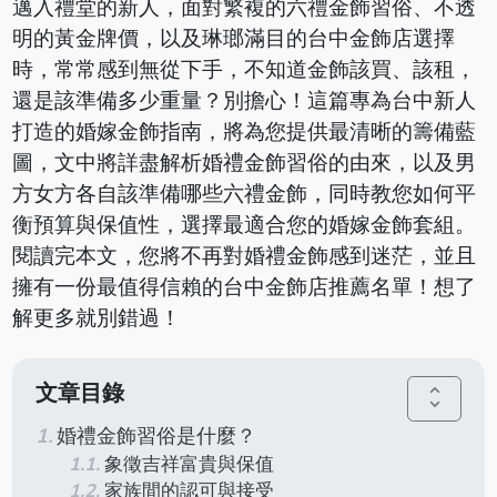
邁入禮堂的新人，面對繁複的六禮金飾習俗、不透
明的黃金牌價，以及琳瑯滿目的台中金飾店選擇
時，常常感到無從下手，不知道金飾該買、該租，
還是該準備多少重量？別擔心！這篇專為台中新人
打造的婚嫁金飾指南，將為您提供最清晰的籌備藍
圖，文中將詳盡解析婚禮金飾習俗的由來，以及男
方女方各自該準備哪些六禮金飾，同時教您如何平
衡預算與保值性，選擇最適合您的婚嫁金飾套組。
閱讀完本文，您將不再對婚禮金飾感到迷茫，並且
擁有一份最值得信賴的台中金飾店推薦名單！想了
解更多就別錯過！
文章目錄
unfold_more
婚禮金飾習俗是什麼？
象徵吉祥富貴與保值
家族間的認可與接受