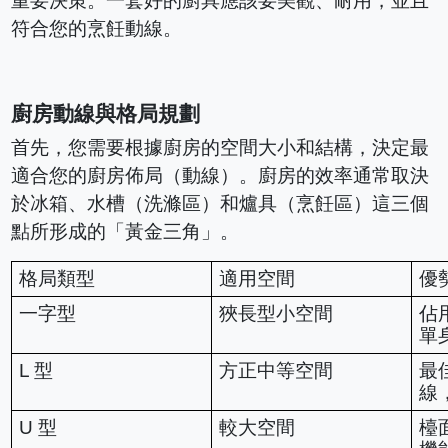
重要決策。一套好的廚具應該要美觀、耐用，並且
符合您的烹飪動線。
廚房動線與格局規劃
首先，您需要根據廚房的空間大小和結構，決定最
適合您的廚房佈局（動線）。廚房的效率通常取決
於冰箱、水槽（洗滌區）和爐具（烹飪區）這三個
點所形成的「黃金三角」。
格局類型
適用空間
優
一字型
狹長型小空間
佔
單
L 型
方正中等空間
最
線
U 型
較大空間
檯