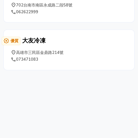
鹼普力桶總經銷、不鏽鋼水塔 ( 加厚訂製
place
702台南市南區永成路二段58號
)、消防用水水塔、冷卻水塔、不鏽鋼洗菜
phone
062622999
槽、白鐵廚具、 耐酸鹼普力桶、水塔 、塘
瓷浴缸、壓克力浴缸、太陽能、活動廁所、
整體浴室 （認證化糞池）、垃圾桶、萬能
網、零件箱及各種塑膠容器。 客服電話 06-
大友冷凍
award_star
優質
2622999 / 06-2621777 歡迎來電訂購 門
市地址：台南市南區永成路二段58號
place
高雄市三民區金鼎路214號
phone
073471083