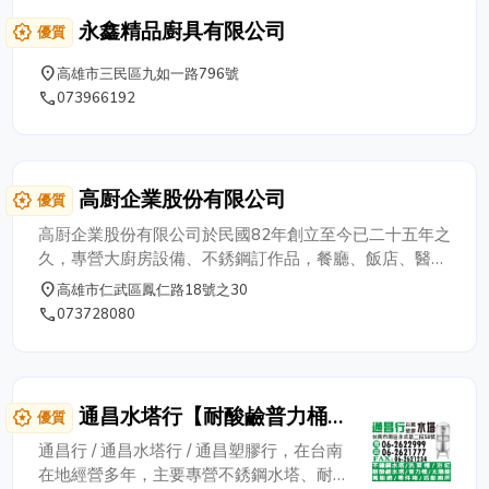
永鑫精品廚具有限公司
award_star
優質
place
高雄市三民區九如一路796號
phone
073966192
高㕑企業股份有限公司
award_star
優質
高㕑企業股份有限公司於民國82年創立至今已二十五年之
久，專營大廚房設備、不銹鋼訂作品，餐廳、飯店、醫
院、機關團體廚房設備規劃，整體施工，廚房設備製造、
place
高雄市仁武區鳳仁路18號之30
設計、維護，工廠直營歡迎參觀指教!
phone
073728080
通昌水塔行【耐酸鹼普力桶總
award_star
優質
經銷】白鐵水塔 | 塑膠水塔 |
通昌行 / 通昌水塔行 / 通昌塑膠行，在台南
浴缸
在地經營多年，主要專營不銹鋼水塔、耐酸