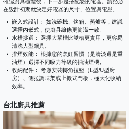
確認廚具櫃體後，下一步是搭配您的電器。請務必
在設計初期就決定好電器的尺寸、位置與電壓。
嵌入式設計： 如洗碗機、烤箱、蒸爐等，建議
選擇內嵌式，使廚具線條更簡潔一致。
水槽挑選： 選擇大單槽比雙槽更實用，更容易
清洗大型鍋具。
排煙效能： 根據您的烹飪習慣（是清淡還是重
油煙）選擇不同吸力等級的抽油煙機。
收納配件： 考慮安裝轉角拉籃（L型/U型廚
房）、側拉調味架或上掀式門板，極大化收納
效率。
台北廚具推薦