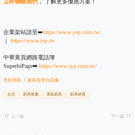
立即聯絡我們
， 了解更多優惠方案！
企業架站請至➡️
https://www.yep.com.tw/
｜
https://www.iyp.tw
中華黃頁網路電話簿
SuperhiPage➡️
https://www.iyp.com.tw/
烹飪用具
廚具流理台設備
台北
廚具推薦
系統廚具
廚具材質
first_page
last_page
上一篇
下一篇