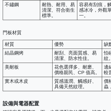
不鏽鋼
耐熱、耐用、易
容易有刮痕，
清潔、符合衛生
感冰冷，外觀
標準。
一。
門板材質
材質
優勢
缺
結晶鋼烤
耐刮、亮面質感、易
怕
清潔、防水性佳。
紋
美耐板
花色選擇多、耐磨、
邊
價格親民、CP 值高。
較
實木或木皮
質感溫潤、觸感好、
價
具備天然紋理。
蟲
設備與電器配置