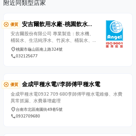
附近同類型店家
安吉爾飲用水廠-桃園飲水機
award_star
優質
桃園桶裝水
安吉爾股份有限公司 專業製造：飲水機、
桶裝水、生活純淨水、竹炭水、桶裝水、包
裝飲用水、杯水、蒸餾水、化學工業用水。
place
桃園市龜山區南上路324號
每兩個月由衛生署核可SGS台灣檢驗科技
phone
032125677
(股)公司定期檢驗。 SGS台灣檢驗科技(股)
公司(環署檢字第035號)，檢測水質符合飲
用水標準值50項認可。 經濟部工廠登記證
第99-686975-00號 生活純淨水安全衛生讓
金成甲種水電//李師傅甲種水電
award_star
優質
您的生活安全無負擔 ★★★嚴正聲明
★★★ 本公司為台灣 安吉爾股份有限公
金成甲種水電0932 709 680李師傅甲種水電維修、水費
司，所生產之桶裝水及飲水機與 中國大陸
異常抓漏、水費暴增處理
安吉爾飲水集團無任何關係，敬請台灣消費
place
台南市北區南園街49巷5號
者安心選購，特此聲明。 本公司並投保國
phone
0932709680
泰產物保險1000萬元整產品責任險。 歡迎
您來電 03-2125677 03-2125533 03-
2125676 0910-153539 0800-805-090