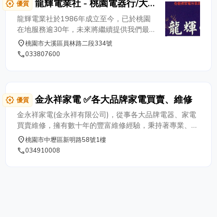
龍輝電業社 - 桃園電器行/大
award_star
優質
溪電器行
龍輝電業社於1986年成立至今，已於桃園
在地服務逾30年，未來將繼續提供我們最
專業的家電知識，與精進的服務和技術，繼
place
桃園市大溪區員林路二段334號
續爲大家服務。 專營各大品牌家電用品 ✔
phone
033807600
LG ✔ CHIMEI 奇美家電 ✔ Panasonic 國際
牌 ✔ HITACHI 日立家電 ✔ TOSHIBA 家電
✔ 象印 ✔ 美泰克家電系列
金永祥家電 ✅各大品牌家電買賣、維修
award_star
優質
金永祥家電(金永祥有限公司)，從事各大品牌電器、家電
買賣維修，擁有數十年的豐富維修經驗，秉持著專業、服
務、誠信、品質的態度經營。若各位在家電上有任何需要
place
桃園市中壢區新明路58號1樓
我們服務的地方，歡迎來電洽詢☎️ 03-4910008，我們將
phone
034910008
竭誠為為各位服務。 ✅各種家電維修、安裝、批發、零售
✅視聽音響組合KTY ✅監視(控)防盜器材 ✅中古家電買
賣、維修 ✅冷氣維修、設計 ✅純(淨)水機系統