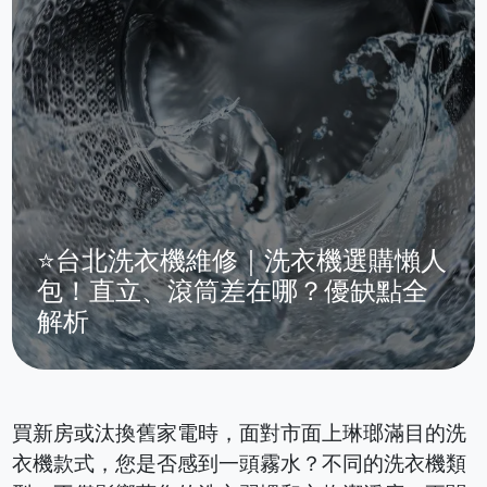
⭐台北洗衣機維修｜洗衣機選購懶人
包！直立、滾筒差在哪？優缺點全
解析
買新房或汰換舊家電時，面對市面上琳瑯滿目的洗
衣機款式，您是否感到一頭霧水？不同的洗衣機類