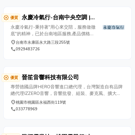
永慶冷氣行-台南中央空調 |
award_star
優質
冷氣買賣 | 冷凍櫥櫃 專業廠商
永慶冷氣行-秉持著"用心來交陪，服務做徹
底"的精神，已於台南地區服務,產品價格實
在，品質良好，並提供完整售後服務，對於
place
台南市永康區永大路三段255號
冷氣維修、冷氣保養、空調維修、空調保
phone
0929483726
養、冷氣清洗維修、冷煤安裝、讓您買的安
心，買的放心，歡迎舊雨新知來店選購，或
來電洽詢 0929-483726。 永慶冷氣行擁有
經驗純熟優秀且具專業素養之技術人員，各
晉笙音響科技有限公司
award_star
優質
式冷氣、冷藏櫥、冷凍櫥機種齊全，且技術
專精深獲長期配合廠商信賴。本著品質服務
專營德國品牌HERO音響進口總代理，台灣製造自有品牌
信譽專業的經營理念，作為您實現理想的工
總代理IZZERO音響，音響批發、組裝、麥克風、擴大
作伙伴，將是我們最大的榮幸。 冷氣安裝/
機、卡拉OK歡迎來電洽詢 03-3778969,FAX:03-
place
桃園市桃園區永福西街119號
冷凍櫃安裝專線 0929-483726
3756559
phone
033778969