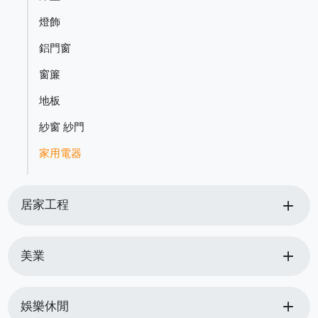
燈飾
鋁門窗
窗簾
地板
紗窗 紗門
家用電器
add
居家工程
add
美業
add
娛樂休閒