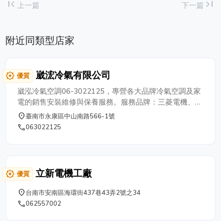
first_page
last_page
上一篇
下一篇
附近同類型店家
崴浤冷氣有限公司
award_star
優質
崴泓冷氣空調06-3022125，專營各大品牌冷氣空調及家
電的銷售安裝維修與保養服務。服務品牌：三菱電機、三
菱重工、大金、禾聯、奇美、三洋、華菱、日立、國際、
place
臺南市永康區中山南路566-1號
聲寶等知名品牌
phone
063022125
立新電機工廠
award_star
優質
place
台南市安南區海環街437巷43弄2號之34
phone
062557002