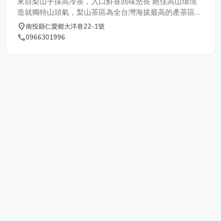
來自梨山手採高冷茶，入口鮮香回味悠長 絕佳高山環境
造就獨特山頭氣，梨山茶區為全台灣海拔最高的產茶區，
常年處於低溫環境， 雲霧繚繞，成長緩慢，一年平均採
place
南投縣仁愛鄉大洋巷22-1號
收三次。 海拔2000公尺 以上茶園所產製之半球型包種
phone
0966301996
茶，其茶湯滋味甘醇、滑軟、香氣濃郁，值得一試的好
茶。 高海拔成就高品質，數量有限，歡迎來電0966-
301966預購~