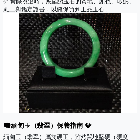
✅ 實際挑選時，應確認玉石的質地、顏色、瑕疵、
雕工與鑑定證書，以確保買到正品玉石。
🗨️緬甸玉（翡翠）保養指南 💎
緬甸玉（翡翠）屬於硬玉，雖然質地堅硬（硬度