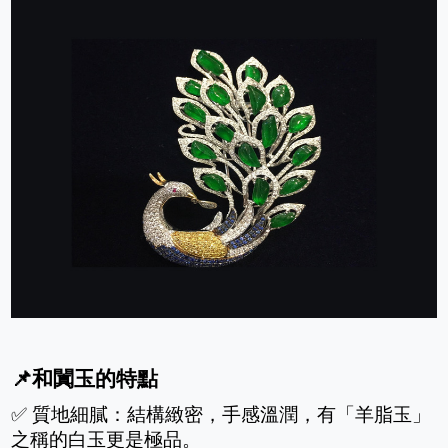
📌和闐玉的特點
✅ 質地細膩：結構緻密，手感溫潤，有「羊脂玉」
之稱的白玉更是極品。