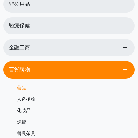
辦公用品
add
醫療保健
add
金融工商
remove
百貨購物
藝品
人造植物
化妝品
珠寶
餐具茶具