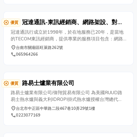
冠達通訊-東訊經銷商、網路架設、對講
award_star
優質
機、電話系統、監視系統、防盜系統
冠達通訊行成立於1998年，於在地服務已20年，是當地
的TECOM東訊經銷商，提供專業的服務項目包含：網路
架設工程、對講機專業安裝、按鍵電話系統、監視系統、
place
台南市關廟區旺萊路262號
防盜系統、廣播音響、電腦周邊器材、工商電腦、商用軟
phone
065964266
體、傳真機、電視機、冷氣機、視聽音響組合、台灣大哥
大節費系統......等等通訊相關服務。 ~歡迎來電~ 冠達通訊
行 電話：06-5964266 傳真：06-5962284 LINE ID：
0910328418 行動電話：0910-328418 . 0931-953586
路易士爐業有限公司
award_star
優質
路易士爐業有限公司/偉翔貿易有限公司 為美國RUUD路
易士熱水爐與義大利IDROPI掛式熱水爐授權台灣總代
理，美國進口商業用電能瓦斯熱水爐,家庭用電能瓦斯熱水
place
台北市中正區中華路二段467巷10弄29號1樓
爐,路易士熱水爐,RUUD熱水爐,電能熱水器,瓦斯熱水器,進
phone
0223077169
口熱水器,熱水器,安裝維修保養,電熱水器,數位恆溫熱水器,
熱水器挑選,電能熱水爐,商用電能熱水爐,商用瓦斯熱水爐,
家用電能熱水爐,家用瓦斯熱水爐,電能熱水器,瓦斯熱水器,