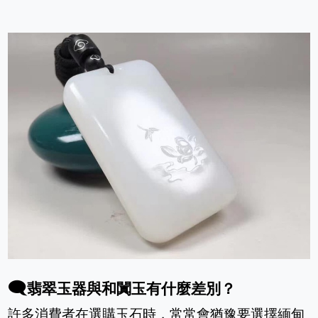
🗨️
翡翠玉器與和闐玉有什麼差別？
許多消費者在選購玉石時，常常會猶豫要選擇緬甸