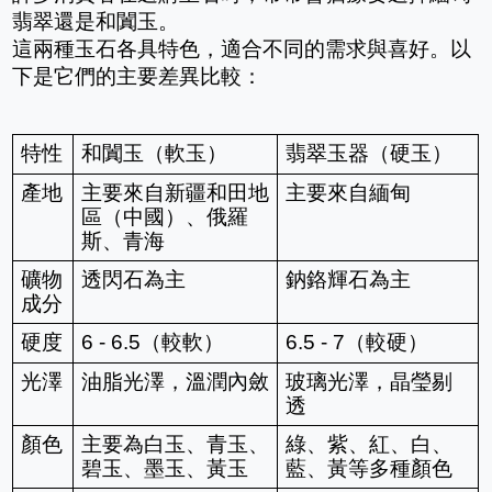
翡翠還是和闐玉。
這兩種玉石各具特色，適合不同的需求與喜好。以
下是它們的主要差異比較：
特性
和闐玉（軟玉）
翡翠玉器（硬玉）
產地
主要來自新疆和田地
主要來自緬甸
區（中國）、俄羅
斯、青海
礦物
透閃石為主
鈉鉻輝石為主
成分
硬度
6 - 6.5（較軟）
6.5 - 7（較硬）
光澤
油脂光澤，溫潤內斂
玻璃光澤，晶瑩剔
透
顏色
主要為白玉、青玉、
綠、紫、紅、白、
碧玉、墨玉、黃玉
藍、黃等多種顏色