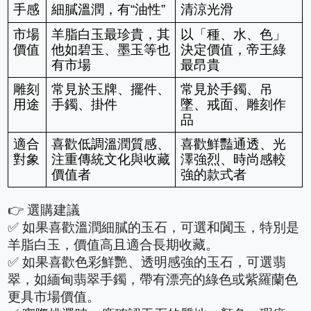
手感
細膩溫潤，有“油性”
清涼光滑
市場
羊脂白玉最珍貴，其
以「種、水、色」
價值
他如碧玉、墨玉等也
決定價值，帝王綠
有市場
最昂貴
雕刻
常見於玉牌、擺件、
常見於手鐲、吊
用途
手鐲、掛件
墜、戒面、雕刻作
品
適合
喜歡低調溫潤質感、
喜歡鮮豔通透、光
對象
注重傳統文化與收藏
澤強烈、時尚感較
價值者
強的款式者
👉 選購建議
✅ 如果喜歡溫潤細膩的玉石，可選和闐玉，特別是
羊脂白玉，價值高且適合長期收藏。
✅ 如果喜歡色彩鮮艷、透明感強的玉石，可選翡
翠，如緬甸翡翠手鐲，帶有漂亮的綠色或紫羅蘭色
更具市場價值。