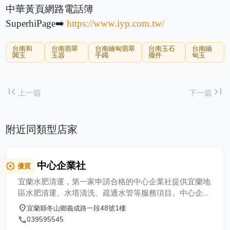
中華黃頁網路電話簿
SuperhiPage➡️
https://www.iyp.com.tw/
台南和
台南翡翠
台南緬甸翡翠
台南玉石
台南緬
闐玉
玉器
手鐲
擺件
甸玉
first_page
last_page
上一篇
下一篇
附近同類型店家
中心企業社
award_star
優質
宜蘭水肥清運，第一家申請合格的中心企業社提供宜蘭地
區水肥清運、水塔清洗、疏通水管等服務項目。中心企業
社的專業技術，皆符合宜蘭縣環保局作業規範，並以完善
place
宜蘭縣冬山鄉義成路一段48號1樓
的水肥車設備、完整的施作工程，深獲客戶的長期信賴與
phone
039595545
配合。