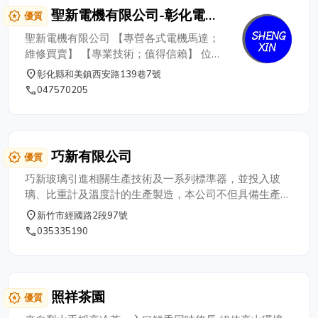
進口熱水器,熱水器,安裝維修保養,電熱水器安裝,商用熱水
聖新電機有限公司-彰化電機
award_star
優質
爐,熱水爐維修,家用熱水爐,營業用熱水爐。
馬達 彰化抽水機 彰化排風機
聖新電機有限公司 【專營各式電機馬達；
彰化泵浦
維修買賣】 【專業技術；值得信賴】 位於
彰化的專業電機馬達公司，提供東元馬達、
place
彰化縣和美鎮西安路139巷7號
大同馬達、秦偉馬達、泰瑋馬達、沉水馬
phone
047570205
達、抽水馬達、抽水機、高速抽水機、排風
機、利明牌減速機、松河牌泵浦、高壓清洗
機、減速機、變頻器、動力噴霧機、渦流抽
水機、加壓機、引擎泵浦、齒輪泵浦、工業
巧新有限公司
award_star
優質
電扇、馬達維修、變頻恆壓泵浦、定量加藥
機泵浦、川山不銹鋼渦流式泵浦等各式馬達
巧新玻璃引進相關生產技術及一系列標準器，並投入玻
專業維修買賣。 歡迎您來電04-7570205、
璃、比重計及溫度計的生產製造，本公司不但具備生產能
加LINE洽詢。 ▶️ 如陽科技產品型錄 ▶️ 松河
力，也在中國深耕多年，各類玻璃相關產品採購亦能服
place
新竹市經國路2段97號
泵浦 - 60Hz 型錄 ▶️ 泰瑋型錄
務，歡迎洽詢電話：03-533-5190地址：新竹市經國路二
phone
035335190
段97號
照祥茶園
award_star
優質