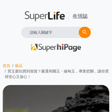
生活誌
Search
search
首頁
藝品
買玉最怕買到假貨？嚴選和闐玉・緬甸玉，專業把關，讓你買
得安心又放心！