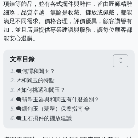
項鍊等飾品，並有各式擺件與雕件，皆由匠師精雕
細琢，品質卓越。無論是收藏、擺放或佩戴，都能
滿足不同需求。價格合理，評價優異，顧客讚譽有
加，並且店員提供專業建議與服務，讓每位顧客都
能安心選購。
文章目錄
unfold_more
🗨️何謂和闐玉？
📌和闐玉的特點
📌如何挑選和闐玉？
🗨️翡翠玉器與和闐玉有什麼差別？
🗨️緬甸玉（翡翠）保養指南 💎
🗨️玉石擺件的擺放建議