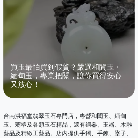
買玉最怕買到假貨？嚴選和闐玉・
緬甸玉，專業把關，讓你買得安心
又放心！
台南洪福堂翡翠玉石專門店，專營和闐玉、緬甸
玉、翡翠及各類玉石精品，還有銅器、玉器、木雕
藝品及精緻工藝品。店內提供手鐲、手鍊、墜子、