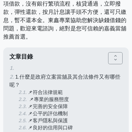
項借款，沒有銀行繁瑣流程，核貸通過，立即撥
款，彈性還款，按月計息讓手頭不方便，還可只繳
息，暫不還本金。東鑫專業協助您解決缺錢借錢的
問題，歡迎來電諮詢，絕對是您可信賴的嘉義當舖
推薦首選。
文章目錄
unfold_more
1.什麼是政府立案當舖及其合法條件又有哪些
呢？
📌符合法律規範
📌專業的服務態度
📌完善的安全保障
📌公平的評估機制
📌客戶隱私與保護
📌良好的信用與口碑