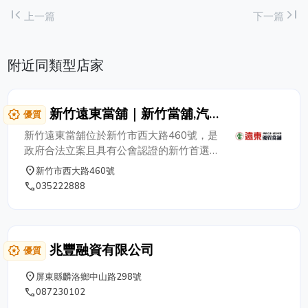
first_page
last_page
上一篇
下一篇
附近同類型店家
新竹遠東當舖｜新竹當舖,汽
award_star
優質
車借款,機車借款,免留車,名錶
新竹遠東當舖位於新竹市西大路460號，是
鑽石黃金精品包包借款
政府合法立案且具有公會認證的新竹首選優
質當舖。 在您急需週轉的關鍵時刻，新竹
place
新竹市西大路460號
遠東當舖給您最專業最親切的服務，沒有銀
phone
035222888
行繁瑣的手續，沒有高額利率， 給您快
速、簡單便利、低利息的典當借款流程，成
為您救急去煩解憂的好幫手。 新竹當舖•新
竹當鋪•新竹汽車借款•新竹機車借款•新竹
兆豐融資有限公司
award_star
優質
免留車•新竹市汽車免留車•新竹機車免留車
•鑽石借款•黃金借款•精品包包借款•名錶借
place
屏東縣麟洛鄉中山路298號
款•新竹房屋借款•新竹房地借款•新竹土地
phone
087230102
借款•新竹房屋二三胎借款•新竹土地二三胎