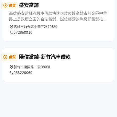
當鋪免留車、免保人也可申辦，流程簡單、撥款迅速，協
盛安當舖
award_star
優質
助您輕鬆解決資金問題。我們堅持誠信經營、資訊透明，
保障客戶隱私，打造值得信賴的屏東當鋪服務品牌。
高雄盛安當舖汽機車借款快速借款位於高雄市前金區中華
路上是政府立案的合法當舖、誠信經營的利息低當舖推
薦。提供專業的前金區汽車借款、苓雅區機車借錢、房屋
place
高雄市前金區中華三路198號
土地二胎貸款、他行轉貸降息、三民區GOGORO借錢、
phone
072859910
勞力土借錢、民間代書、貸款公司、鼓山區黃金借錢、新
興區債務整合、高雄不動產抵押借錢、房屋抵押貸款、左
營區小額借款、房屋貸款?貸轉貸、工商融資週轉、重機
周轉免留車、個人貸款、軍公教小額貸款、名牌包借錢、
陽信當鋪-新竹汽車借款
award_star
優質
名牌錶借錢、黃金買賣、鑽石典當、3C產品等之典當質
借，高雄盛安當舖汽機車借款為了方便企業、工商行號等
place
新竹市經國路二段380號
借貸週轉方
phone
035220060