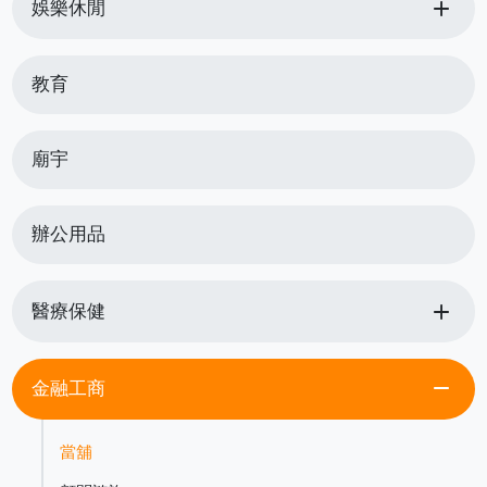
add
娛樂休閒
教育
廟宇
辦公用品
add
醫療保健
remove
金融工商
當舖