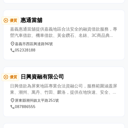
借款•新竹土地持分借款
惠通當舖
award_star
優質
嘉義惠通當舖提供嘉義地區合法安全的融資借款服務，專
營汽車借款、機車借款、黃金鑽石、名錶、3C商品典
當，快速放款、低利息、保密安心。嘉義急需資金週轉找
place
嘉義市西區興達路96號
惠通當舖最放心！
phone
052328188
日興資融有限公司
award_star
優質
日興借款為屏東地區專業合法資融公司，服務範圍涵蓋屏
東、潮州、萬丹、竹田、麟洛，提供在地快速、安全、合
法的資金周轉服務，是屏東當鋪首選。我們專營各類借
place
屏東縣潮州鎮太平路251號
款，包括汽車借款、機車借款、房屋土地一二胎貸款、軍
phone
087886555
公教借款，以及個人借款與公司票據借款，滿足不同族群
資金需求。無論是急用現金、短期週轉或長期資金規劃，
我們皆提供低利率、高額度、審核快速的借款方案，屏東