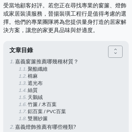
受當地顧客好評。​若您正在尋找專業的窗簾、燈飾
或家居裝潢服務，晉揚裝璜工程行是值得考慮的選
擇。​他們的專業團隊將為您提供量身打造的居家解
決方案，讓您的家更具品味與舒適度。
文章目錄
unfold_more
嘉義窗簾推薦哪幾種材質？
聚酯纖維
棉麻
遮光布
絲質
天鵝絨
竹簾 / 木百葉
鋁百葉 / PVC百葉
雙層紗簾
嘉義燈飾推薦有哪些種類?