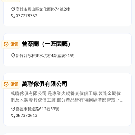
潢工程行
place
高雄市鳳山區文化西路74號2樓
phone
077778752
曾棻蘭（一匠園藝）
award_star
優質
place
新竹縣芎林鄉水坑村4鄰嘉慶21號
萬聯傢俱有限公司
award_star
優質
萬聯傢俱有限公司,是專業火鍋餐桌傢俱工廠,製造金屬傢
俱及木製餐具傢俱工廠,部分產品皆有領到經濟部智慧財產
局專利證書，且為開發之產品為主項,產品有已經開發產品
place
嘉義市賢達路612巷33號
與未開發產品。 產品有：不銹鋼茶車(休閒泡茶用)、不銹
phone
052370613
鋼製餐桌、不銹鋼置物車、不銹鋼製火鍋桌、實木餐桌、
木製火鍋桌、還有佛具用品：不銹鋼製點香爐座。宮壇廟
用、小型、大型、不銹鋼製功德箱(塞錢箱)。 因產品種類