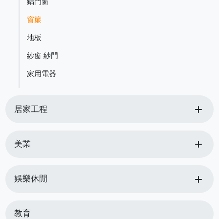
鋁門窗
窗簾
地板
紗窗 紗門
家用電器
add
居家工程
add
美業
add
娛樂休閒
教育