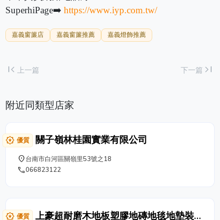
SuperhiPage➡️
https://www.iyp.com.tw/
嘉義窗簾店
嘉義窗簾推薦
嘉義燈飾推薦
first_page
last_page
上一篇
下一篇
附近同類型店家
關子嶺林桂園實業有限公司
award_star
優質
place
台南市白河區關嶺里53號之18
phone
066823122
上豪超耐磨木地板塑膠地磚地毯地墊裝
award_star
優質