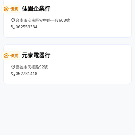
繁多，無法一一介紹，尚請見諒。 因應國際化的趨勢，
佳固企業行
award_star
優質
萬聯傢俱有限公司也將業務觸角向外延伸，期望將完美工
藝的產品帶向各地。更歡迎您合作未開發產品的銷售與市
place
台南市安南區安中路一段608號
場。
phone
062553334
元泰電器行
award_star
優質
place
嘉義市民權路92號
phone
052781418