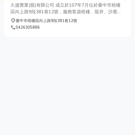
久揚實業(股)有限公司 成立於107年7月位於臺中市梧棲
區向上路9段381巷12號，服務客源梧棲、龍井、沙鹿、
清水、大甲等海線.山線地區，延伸至中彰投雲4縣市等周
place
臺中市梧棲區向上路9段381巷12號
邊區域。 主要服務項目為食品製造研發健康餐飲、團體
phone
0426305886
膳食、酒席與餐盒配送以及駐點BOT餐廳承包。