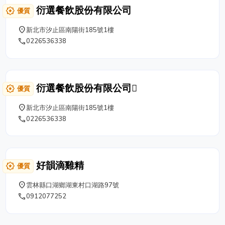
衍選餐飲股份有限公司
award_star
優質
place
新北市汐止區南陽街185號1樓
phone
0226536338
衍選餐飲股份有限公司
award_star
優質
place
新北市汐止區南陽街185號1樓
phone
0226536338
好韻滴雞精
award_star
優質
place
雲林縣口湖鄉湖東村口湖路97號
phone
0912077252