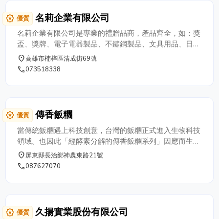
名莉企業有限公司
award_star
優質
名莉企業有限公司是專業的禮贈品商，產品齊全，如：獎
盃、獎牌、電子電器製品、不鏽鋼製品、文具用品、日用
品、清潔用品、綜合百貨用品、紡織製品、陶瓷玻璃製品
place
高雄市楠梓區清成街69號
等等；我們主要提供專業禮品（各節日的禮品，如年節禮
phone
073518338
品、兒童節禮品、勞動節禮品等等）、贈品（如市調贈
品、促銷贈品、各節慶贈品等等）、紀念品（股東會紀念
品、週年紀念品、會員大會紀念品等等）的提案建議及提
供客製化商品設計服務。歡迎來電洽詢，我們會提供最具
傳香飯糰
award_star
優質
競爭力的優惠價格及最熱忱的心來為您服務。
當傳統飯糰遇上科技創意，台灣的飯糰正式進入生物科技
領域。也因此「經酵素分解的傳香飯糰系列」因應而生，
以加盟連鎖業的角度思考，產品研發設計的考量，是如何
place
屏東縣長治鄉神農東路21號
將產品達到標準化生產，且可簡單操作，並可長期保存及
phone
087627070
方便運送為原則。
久揚實業股份有限公司
award_star
優質