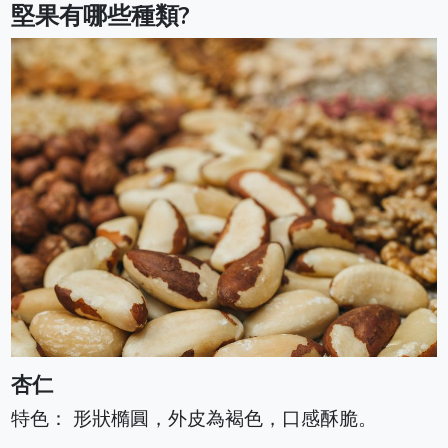
堅果有哪些種類?
杏仁
特色： 形狀橢圓，外皮為褐色，口感酥脆。