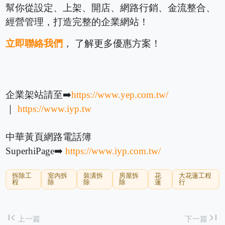
幫你從設定、上架、開店、網路行銷、金流整合、
經營管理，打造完整的企業網站！
立即聯絡我們
， 了解更多優惠方案！
企業架站請至➡️
https://www.yep.com.tw/
｜
https://www.iyp.tw
中華黃頁網路電話簿
SuperhiPage➡️
https://www.iyp.com.tw/
拆除工
室內拆
裝潢拆
房屋拆
花
大花蓮工程
程
除
除
除
蓮
行
first_page
last_page
上一篇
下一篇