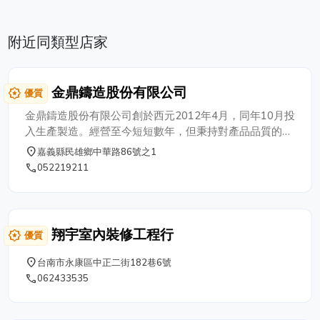
附近同類型店家
金鼎鑄造股份有限公司
award_star
優質
金鼎鑄造股份有限公司創於西元2012年4月，同年10月投
入生產製造。經營至今短短數年，但秉持對產品品質的要
求與堅持，並以「服務客戶，品質優良」為公司的口號，
place
嘉義縣民雄鄉中華路86號之1
短期內既在相關業界中博得良好的名聲與信譽，銷售量與
phone
052219211
生產量亦屡創佳績，採用米漢納規格鑄鐵。
翔宇室內裝修工程行
award_star
優質
place
台南市永康區中正二街182巷6號
phone
062433535