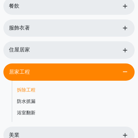
add
餐飲
add
服飾衣著
add
住屋居家
remove
居家工程
拆除工程
防水抓漏
浴室翻新
add
美業