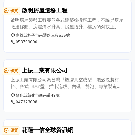
啟明房屋遷移工程
award_star
優質
啟明房屋遷移工程專營各式建築物搬移工程，不論是房屋
搬遷移動、房屋淹水升高、房屋抬升、樓房傾斜扶正、房
屋方向轉向、房屋位置轉換、寺廟古蹟遷移保存、古蹟維
place
嘉義縣朴子市南通路三段536號
修、寺廟維修保養、廠房搬移、別墅搬移、建築結構補
phone
053799000
強，或是越界建築、佔用鄰地問題，推薦您採用最新技術
新型同步油壓千斤頂移屋專家、土壤液化的救星-啟明房
屋遷移工程。 工程遍佈全台高雄、屏東、宜蘭、花蓮、
台中、彰化、新竹、桃園…工程實績不勝枚舉。
上振工業有限公司
award_star
優質
上振工業有限公司為台灣『塑膠真空成型、泡殼包裝材
料、各式TRAY盤、插卡泡殼、內襯、雙泡』專業製造
廠，創立於1980年，至今已有40年以上的成型經驗，為
place
彰化縣彰化市西南莊49號
專業生產設計製造PVC、PET、PS、PP、HDPE等材質
phone
047323098
及各類真空盒的製造廠。 生產一貫化、品質穩定、
交貨迅速，全力配合客戶設計開發之需求，從產品設計到
開模均採一貫作業，以達最經濟之成本考量，歡迎來樣或
圖片開發製造。 上振工業提供客戶與世界同步的優
花蓮一信全球資訊網
award_star
優質
質包裝材料，縮短製作時間，讓產品更迅速進入市場，上