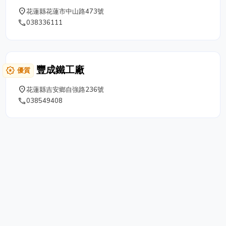
振致力於產品開發及研究，並且投入相當的設備及人力，
place
花蓮縣花蓮市中山路473號
本著品質至上、誠信、踏實之精神，提供客戶專業之需
phone
038336111
求，產品包裝琳瑯滿目，廣泛應用於各行各業，更同時針
對客戶的產品，提供最理想的包裝設計。
豐成鐵工廠
award_star
優質
place
花蓮縣吉安鄉自強路236號
phone
038549408