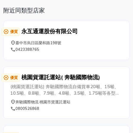
附近同類型店家
永互通運股份有限公司
award_star
優質
place
臺中市烏日區榮和路198號
phone
0423388765
桃園貨運託運站( 奔馳國際物流)
award_star
優質
(桃園貨運託運站) 奔馳國際物流自備貨車20噸、15噸、
10.5噸、8.8噸、7.9噸、4.8噸、3.5噸、1.75噸等各型貨
卡車200餘輛全省託運服務、往返北、中、南等各縣市，
place
奔馳國際物流 桃園市貨運託運站
並專營代領進口貨物、碼頭、各地貨櫃場等。 隨叫隨
phone
0800526868
到，客戶的滿意是北中南物流行追求的目標，客戶滿意，
價格公道。 承運內外銷貨物，全省回頭車介紹，保障消
費者權利，價格保證會滿意，奔馳國際物流為專業桃園物
流快遞貨運公司。 奔馳國際物流服務桃園市在地各中小