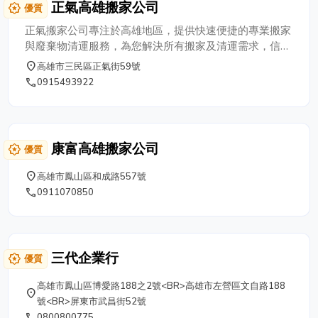
正氣高雄搬家公司
award_star
優質
企業、公司工廠、工業區急快件物品，貨運承攬迅速運
送，備有各式棚架車，升降尾門貨卡車，配合度高，機動
正氣搬家公司專注於高雄地區，提供快速便捷的專業搬家
性強 !!
與廢棄物清運服務，為您解決所有搬家及清運需求，信賴
與效率兼具。
place
高雄市三民區正氣街59號
phone
0915493922
康富高雄搬家公司
award_star
優質
place
高雄市鳳山區和成路557號
phone
0911070850
三代企業行
award_star
優質
高雄市鳳山區博愛路188之2號<BR>高雄市左營區文自路188
place
號<BR>屏東市武昌街52號
phone
0800800775