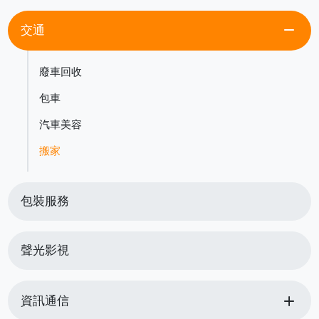
remove
交通
廢車回收
包車
汽車美容
搬家
包裝服務
聲光影視
add
資訊通信