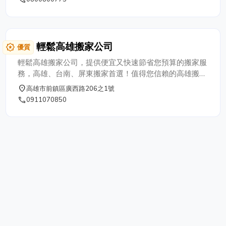
輕鬆高雄搬家公司
award_star
優質
輕鬆高雄搬家公司，提供便宜又快速節省您預算的搬家服
務，高雄、台南、屏東搬家首選！值得您信賴的高雄搬家
公司，新居喬遷,辦公室搬遷、回頭車等服務，另外有廢棄
place
高雄市前鎮區廣西路206之1號
物處理等周邊服務，給您最優質的專業搬家。
phone
0911070850