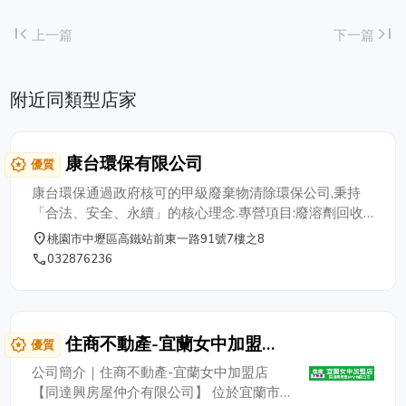
first_page
last_page
上一篇
下一篇
附近同類型店家
康台環保有限公司
award_star
優質
康台環保通過政府核可的甲級廢棄物清除環保公司,秉持
「合法、安全、永續」的核心理念.專營項目:廢溶劑回收,
廢液處理,有害事業廢棄物處理,廢酸處理,廢鹼處理,廢油清
place
桃園市中壢區高鐵站前東一路91號7樓之8
除,污泥清運,廢棄物處理,廢溶劑清除公司,環保回收,資源回
phone
032876236
收,垃圾清運,廢容器處理,各類塑膠回收處理,毒化物清理,實
驗室廢液處理,化學物質處理.廢棄石棉瓦,固體再生燃料
(SRF),報廢品退稅(配合國稅局)申辦清理環,保文書申請.全
省皆有服務!歡迎來電洽詢03-2876236
住商不動產-宜蘭女中加盟店
award_star
優質
【同達興房屋仲介有限公司】
公司簡介｜住商不動產-宜蘭女中加盟店
【同達興房屋仲介有限公司】 位於宜蘭市