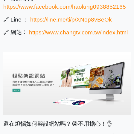
https://www.facebook.com/haolung0938852165
🔗 Line ：
https://line.me/ti/p/XNop8vBeOk
🔗
網站：
https://www.changtv.com.tw/index.html
還在煩惱如何架設網站嗎？😭不用擔心！👌