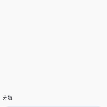
絡人：吳木山先生 預約專線：02-
22617815 手機：0936-075004 LINE
ID：0961022416 服務區域：全台灣皆有
服務
分類