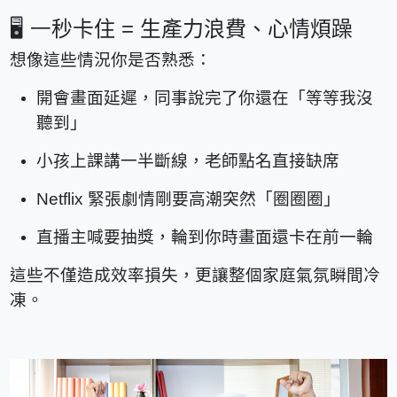
🖥️ 一
秒卡住 = 生產力浪費、心情煩躁
想像這些情況你是否熟悉：
開會畫面延遲，同事說完了你還在「等等我沒
聽到」
小孩上課講一半斷線，老師點名直接缺席
Netflix
緊張劇情剛要高潮突然「圈圈圈」
直播主喊要抽獎，輪到你時畫面還卡在前一輪
這些不僅造成效率損失，更讓整個家庭氣氛瞬間冷
凍。