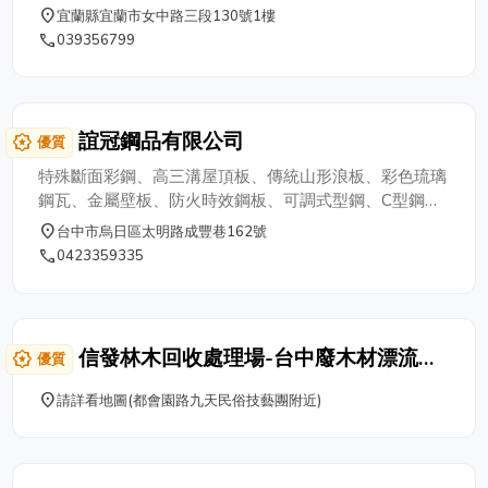
核心地段、鄰近宜蘭女中的【住商不動產-
place
宜蘭縣宜蘭市女中路三段130號1樓
宜蘭女中加盟店】，隸屬於【同達興房屋仲
phone
039356799
介有限公司】，是在地深耕多年的專業房仲
團隊。我們熟悉宜蘭各區的地段特色與發展
潛力，秉持住商不動產一貫的誠信理念，為
客戶提供最安心、最貼心的買賣與租賃服
誼冠鋼品有限公司
award_star
優質
務。 無論您是首購族、換屋族，或是想投
資土地資產，我們都能量身打造最適合您的
特殊斷面彩鋼、高三溝屋頂板、傳統山形浪板、彩色琉璃
房產方案，協助您穩健成交、安心成家。
鋼瓦、金屬壁板、防火時效鋼板、可調式型鋼、C型鋼、
☞ 住商網站看物件 地址｜260 宜蘭縣宜蘭
樓承鋼板、各式配件...等。營建出各式現代化的企業廠
place
台中市烏日區太明路成豐巷162號
市女中路三段130、132號1樓 專線｜03-
房，兼具美觀及實用性，深受各方迴響及肯定。
phone
0423359335
9356799 店長 | 許名鴻 LINE 店長電話
| 0921-956005 公司統編 | 16712862 營業
員證照號碼 | ( 99 ) 登字第 138201 號 歡迎
來電或親洽，讓【住商不動產-宜蘭女中加
信發林木回收處理場-台中廢木材漂流
award_star
優質
盟店】成為您在宜蘭最值得信賴的房產夥
木、廢樹枝、樹葉回收處理
伴！
place
請詳看地圖(都會園路九天民俗技藝團附近)