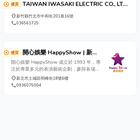
TAIWAN IWASAKI ELECTRIC CO., LTD.
award_star
優質
台灣岩崎電氣股份有限公司
place
新竹縣竹北市中和街201巷16號
phone
036561725
開心娛樂 HappyShow | 新北
award_star
優質
活動表演企劃・舞龍舞獅・音
開心娛樂 HappyShow 成立於 1993 年，專
響燈光租借
注於專業多元的表演藝術企劃，參與各場
合，如慶祝活動、商業演出、展場、開幕、
place
新北市土城區明峰街18號6樓
尾牙等。 開心娛樂表演致力於讓每一刻成
phone
0936075004
為難忘經驗，提供多樣表演如舞龍舞獅、特
技魔術、喜慶表演、舞蹈、沙畫等，並擁有
康樂隊、中西樂隊、打擊樂團、管弦樂團等
優秀表演團體。 此外，提供佈置和燈光服
務，包括喜慶場地佈置、舞台燈光音響出租
及安裝，卡拉OK和電腦KTV服務。 預約專
線：02-22617815、0936-075004 ( 請提
早預約 ) 開心音響社 統編：78191835 聯