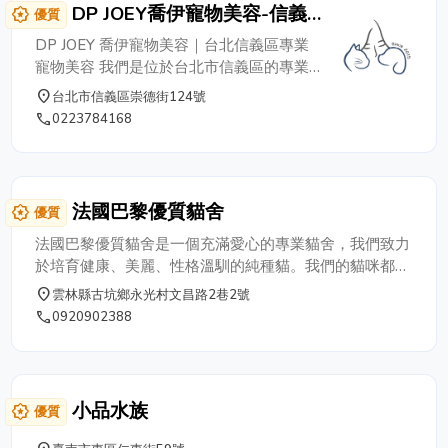
DP JOEY喬伊寵物美容-信義
award_star
優質
區寵物美容/六張犁寵物美容/
DP JOEY 喬伊寵物美容｜台北信義區專業
六張犁狗狗洗澡
寵物美容 我們是位於台北市信義區的專業
寵物美容店，鄰近六張犁捷運站步行約5分
place
台北市信義區崇德街124號
鐘，提供狗狗洗澡、貓咪洗澡、包月洗澡、
phone
0223784168
寵物修毛、寵物造型修剪、寵物精油SPA、
純手吹、寵物皮膚調理、寵物毛髮護理、寵
物去角質、尿布墊、飼料等寵物美容服務..
全程採用純手工吹整、無烘箱作業，讓您的
法國巴黎優質貓舍
award_star
優質
寶貝在放鬆無壓的狀態下，享受頂級美容呵
護！ ⭐DP JOEY 用心對待每一位毛孩 ⭐期
法國巴黎優質貓舍是一個充滿愛心的專業貓舍，我們致力
許成為爸拔、媽麻們最值得信賴的寵物美容
於培育健康、美麗、性格溫馴的純種貓。我們的貓咪都生
選擇
活在乾淨、舒適的環境中，並接受定期健康檢查和疫苗接
place
雲林縣古坑鄉永光村文昌路2巷2號
種。我們提供詳細的來源證明，並與您分享飼養的專業知
phone
0920902388
識，讓您能與您的新家庭成員建立深厚的感情。
小品水族
award_star
優質