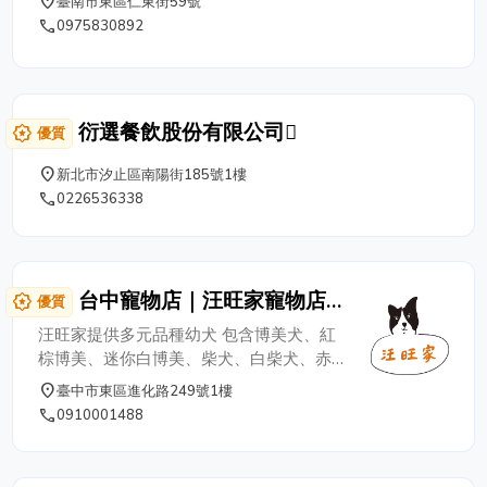
place
臺南市東區仁東街59號
phone
0975830892
衍選餐飲股份有限公司
award_star
優質
place
新北市汐止區南陽街185號1樓
phone
0226536338
台中寵物店｜汪旺家寵物店-
award_star
優質
台中買狗狗/博美狗/柴犬/柯
汪旺家提供多元品種幼犬 包含博美犬、紅
基/貴賓狗/馬爾濟斯/臘腸狗
棕博美、迷你白博美、柴犬、白柴犬、赤柴
犬、黑四目柴犬、臘腸犬、奶油臘腸、長毛
place
臺中市東區進化路249號1樓
臘腸、巧克力短毛臘腸、大理石長毛臘腸、
phone
0910001488
黃金獵犬、哈士奇、貴賓犬、紅貴賓、黑貴
賓、柯基犬、比熊犬、瑪爾濟斯、瑪爾泰迪
等各品種幼犬… 所有幼犬來自合法健康來