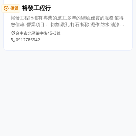
源，售前完成體內外驅蟲，附健康手冊，完
裕發工程行
award_star
優質
成晶片植入及免費辦理轉移，並提供完整售
前飼養須知與專業售後諮詢服務，協助飼主
裕發工程行擁有,專業的施工,多年的經驗,優質的服務,值得
安心迎接新家庭成員。 汪旺家寵物店雖是
您信賴. 營業項目： 切割,鑽孔,打石,拆除,泥作,防水,油漆,鐵
位於台中的寵物店，但希望每位飼主都能輕
棟,植筋,清運,居家修繕,房屋整修,土地整地. 水刀切割,RC切
place
台中市北區錦中街45-3號
鬆遇見毛孩，我們提供全台專人親送到府服
割,水泥切割,混凝土切割,磚牆切割,牆壁切割,道路切割,馬路
phone
0912786542
務（依距離酌收運送費），讓愛與陪伴無距
切割,開窗,開門,樓板切割,RC鑽孔,水泥鑽孔,混凝土鑽孔,磚
離，堅持合法、透明、專業、負責，用心成
牆鑽孔,牆壁鑽孔,打石工程,土水,鐵工,西工,裝潢拆除,廠房
為每位飼主最值得信賴的台中寵物店，在這
拆除,廠房拆遷,鐵棟拆除,拆除工程,拆遷工程,安卡植筋,鋼筋
裡，每一次相遇，都希望成為你與毛孩溫暖
植入,廢土清運,木材清運,垃圾清運,廢棄物清運,整修,修繕,
的開始。 ⭐【由於狗狗流動速度快,店內提
整地,各項工程承包. 備有各式作業機具以及車輛. 您還在為
供之現有品種不固定,若您有想找尋的毛孩
房屋整修而猶豫嗎? 裕發工程行是您最好的選擇! 歡迎來
歡迎您加官方LINE或先來電洽詢喲。
電詢問,為您免費估價. 365天全年無休,24小時為您服務.
服務專線：0912-786542