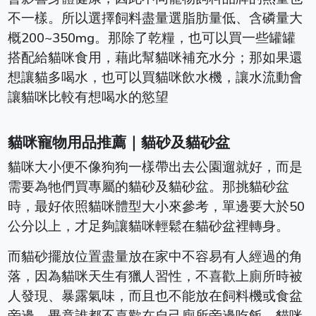
不一樣。所以選擇飼料盡量選脂肪量低、含磷量大
概200~350mg。那除了乾糧，也可以買一些罐罐
搭配給貓咪食用，藉此幫貓咪補充水分；那如果還
想讓貓多喝水，也可以買貓咪飲水機，讓水流動會
讓貓咪比較有想喝水的慾望
貓咪寵物用品推薦｜貓砂及貓砂盆
貓咪大小便不像狗狗一樣帶出去公園遛就好，而是
需要為牠們買專屬的貓砂及貓砂盆。那挑貓砂盆
時，最好依照貓咪體型大小來參考，單邊要大於50
公分以上，才足夠讓貓咪輕鬆在貓砂盆裡轉身。
而貓砂擺放位置盡量放在家中不容易有人經過的角
落，因為貓咪天生有獵人習性，不喜歡上廁所時被
人發現、暴露氣味，而且也不能放在飼料機或食盆
旁邊，畢竟誰都不喜歡在自己廁所旁邊吃飯，貓咪