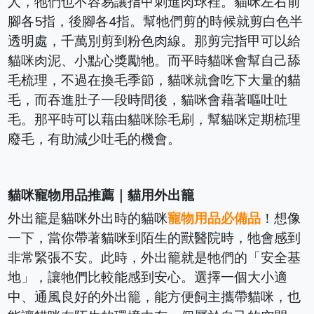
人，牠們也不容易讓指甲刺進肉球裡。貓咪左右前
腳各5指，後腳各4指。幫牠們剪的時候就剪白色半
透明處，千萬別剪到粉色肉線。那剪完指甲可以給
貓咪肉泥、小點心獎勵牠。
而平時貓咪會幫自己舔
毛梳理，不過在換毛季節，貓咪就會吃下大量的貓
毛，而吞進肚子一段時間後，貓咪會藉著嘔吐吐
毛。那平時可以藉由貓咪除毛刷，幫貓咪定期梳理
廢毛，有助減少吐毛的機會。
貓咪寵物用品推薦｜貓用外出籠
外出籠是貓咪外出時的貓咪
寵物用品必備品
！想像
一下，當你帶著貓咪到陌生的獸醫院時，牠會感到
非常緊張不安。此時，外出籠就是牠們的「安全基
地」，讓牠們比較能感到安心。選擇一個大小適
中、通風良好的外出籠，能方便飼主攜帶貓咪，也