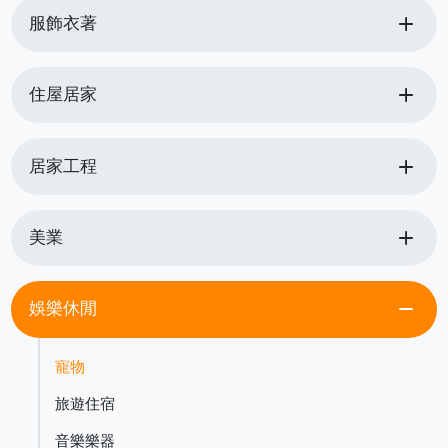
add
服飾衣著
add
住屋居家
add
居家工程
add
美業
remove
娛樂休閒
寵物
旅遊住宿
音樂樂器