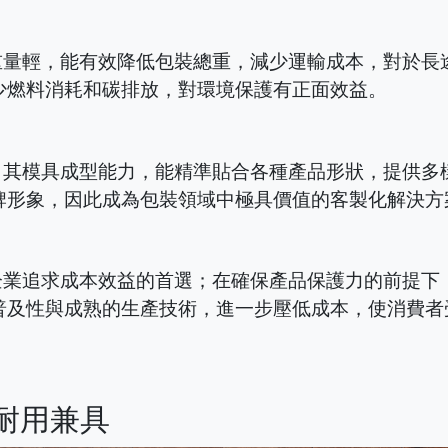
重量輕，能有效降低包裝總重，減少運輸成本，對於長
少燃料消耗和碳排放，對環境保護有正面效益。
自其模具成型能力，能精準貼合各種產品形狀，提供多
牌形象，因此成為包裝領域中極具價值的客製化解決方
企業追求成本效益的首選；在確保產品保護力的前提下
普及性與成熟的生產技術，進一步壓低成本，使消費者
耐用兼具