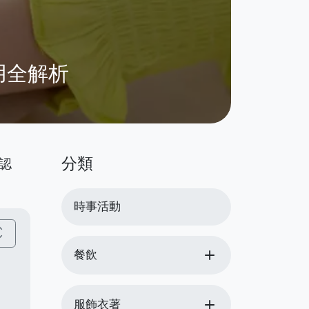
用全解析
分類
0認
時事活動
_more
add
餐飲
add
服飾衣著