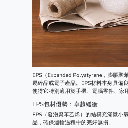
EPS（Expanded Polystyre
易碎品或電子產品。EPS材料本身具備
使得它特別適用於手機、電腦零件、家
EPS包材優勢：卓越緩衝
EPS（發泡聚苯乙烯）的結構充滿微小
品，確保運輸過程中的完好無損。