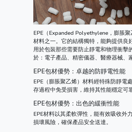
EPE（Expanded Polyethyl
材料之一。它的結構獨特，能夠提供良好
用於包裝那些需要防止靜電和物理衝擊
於：電子產品、精密儀器、醫療器械、
EPE包材優勢：卓越的防靜電性能
EPE（膨脹聚乙烯）材料經特殊防靜電
存過程中免受損害，維持其性能穩定可
EPE包材優勢：出色的緩衝性能
EPE材料以其柔軟彈性，能有效吸收外
損壞風險，確保產品安全送達。