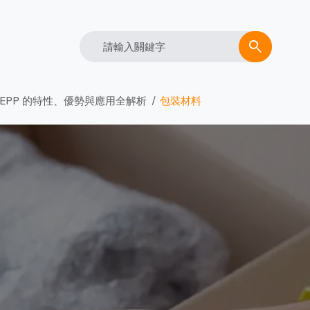
Search
search
、EPP 的特性、優勢與應用全解析
包裝材料