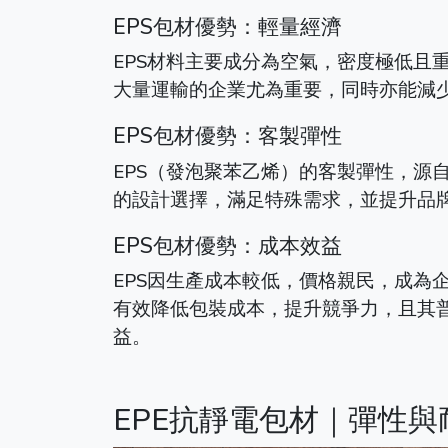
EPS包材優勢：輕量經濟
EPS材料主要成分為空氣，密度極低且
大量運輸的企業尤為重要，同時亦能減
EPS包材優勢：客製彈性
EPS（發泡聚苯乙烯）的客製彈性，源
的設計選擇，滿足特殊需求，並提升品
EPS包材優勢：成本效益
EPS因生產成本較低，價格親民，成為
有效降低包裝成本，提升競爭力，且其
益。
EPE抗靜電包材｜彈性與