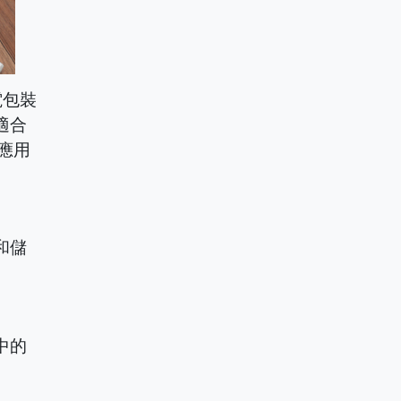
電包裝
適合
應用
和儲
中的