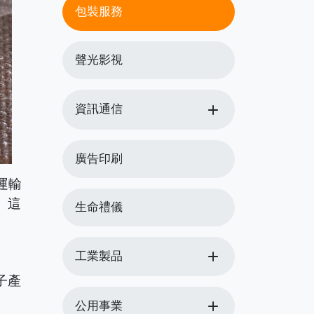
包裝服務
聲光影視
add
資訊通信
廣告印刷
於運輸
。這
生命禮儀
add
工業製品
子產
add
公用事業