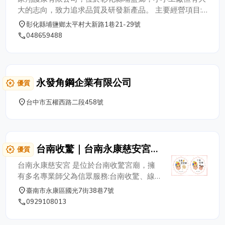
大的志向，致力追求品質及研發新產品。 主要經營項目:
各類工業吊帶（布繩）、半成品織帶、專利伸縮粘扣帶、
place
彰化縣埔鹽鄉太平村大新路1巷21-29號
各類運動護類（護腕／肘、護膝、護踝、護腰、護肩）、
phone
048659488
石墨烯毛毯＆石墨烯護具（ 護腰、護膝、護腕／肘、眼
罩）。 我司從工業吊帶及伸縮粘扣帶起家，後來又研發
各類專利護具產品，從原料到成品製作皆台灣生產製造，
並且取得各項專利、證照和獲得品質保證金像獎的肯定。
永發角鋼企業有限公司
award_star
優質
公司所生產的產品皆自產自銷，歡迎各公司來電洽詢合作
機會。
place
台中市五權西路二段458號
台南收驚｜台南永康慈安宮-
award_star
優質
台南問事/台南算命/台南補財
台南永康慈安宮 是位於台南收驚宮廟，擁
庫/台南補運/台南通靈/線上收
有多名專業師父為信眾服務:台南收驚、線
驚
上收驚、寵物收驚、嬰兒收驚、小朋友收
place
臺南市永康區國光7街38巷7號
驚、台南問事、線上問事、八字算命、命
phone
0929108013
盤、通靈、補財庫、祖先嬰靈、亡靈溝通、
冤親債主、燒香祈福、台南開運、線上開