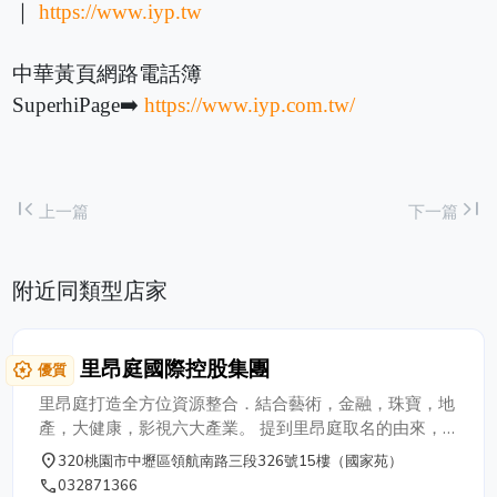
｜
https://www.iyp.tw
中華黃頁網路電話簿
SuperhiPage➡️
https://www.iyp.com.tw/
first_page
last_page
上一篇
下一篇
附近同類型店家
里昂庭國際控股集團
award_star
優質
里昂庭打造全方位資源整合．結合藝術，金融，珠寶，地
產，大健康，影視六大產業。 提到里昂庭取名的由來，
「里」是土地上面的「田 」，合起來成「里」字，
place
320桃園市中壢區領航南路三段326號15樓（國家苑）
「里」是生活中的基礎；「昂」，是昂首闊步；「庭」是
phone
032871366