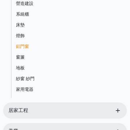
營造建設
系統櫃
床墊
燈飾
鋁門窗
窗簾
地板
紗窗 紗門
家用電器
add
居家工程