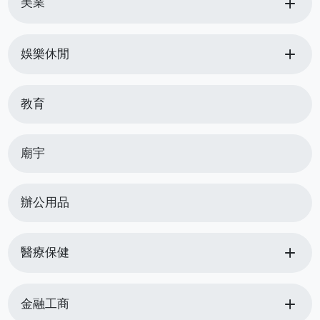
add
美業
add
娛樂休閒
教育
廟宇
辦公用品
add
醫療保健
add
金融工商