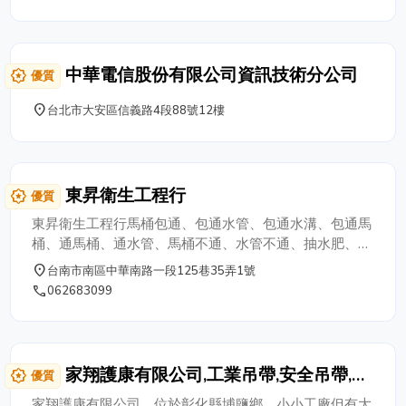
廣庭為家。「里昂庭」，給人一種「大家庭」的穩定感與
歸屬感。 商標也由集團創辦人黃韻庭Vivian Huang親手設
計，宏觀是一隻老鷹，代表自由翱翔、飛往世界各地；微
觀會發現，這隻老鷹是由二個「庭」（家庭和韻庭）和六
中華電信股份有限公司資訊技術分公司
award_star
優質
個幸運數字，六個6組合而成，寓意以愛為出發點，以家
庭為核心、六六大順，平安吉祥，二個變形的圖形化“庭”
place
台北市大安區信義路4段88號12樓
字，代表著集團創辦人黃韻「庭」及其「家庭」。 這個
商標詮釋每個人身上都有一股力量，只要有愛就會被開
啟，變得無比強大，流（6）浪久了，想留（6）了，留
（6）下的是家，溫暖了想溜（6）了，溜（6）的還是
東昇衛生工程行
award_star
優質
家，六（6）月湖邊柳（6）樹垂，養潤的是庭，賞心了登
陸（6）了，歸的就是庭，愛讓家庭變宮庭，愛肯留（6）
東昇衛生工程行馬桶包通、包通水管、包通水溝、包通馬
了，所有人都願意挺（庭）了，里昂庭就是做到了，六大
桶、通馬桶、通水管、馬桶不通、水管不通、抽水肥、抽
產業攜手合作，共創美好的未來。 集團創辦人：黃韻庭
化糞池、抽汙廢水、清洗水塔、防水抓漏、水電維修、水
place
台南市南區中華南路一段125巷35弄1號
Vivian Huang 女士 創辦人肖像權於亞洲、歐美、東南亞
電修理，歡迎洽詢，專業一次包通，台南通馬桶、水管包
phone
062683099
等地區皆註冊，里昂庭商標也在亞洲、歐洲聯盟等27國、
通、抽化糞池的專家
東南亞等其它地區廣泛的宣傳使用，商標已具有較高知名
度和顯著特徵，打造成為全世界獨一無二的全方位高端客
群及客製化互聯網運營品牌。
家翔護康有限公司,工業吊帶,安全吊帶,家
award_star
優質
翔織帶企業社,護康護具，多用途護具
家翔護康有限公司，位於彰化縣埔鹽鄉，小小工廠但有大