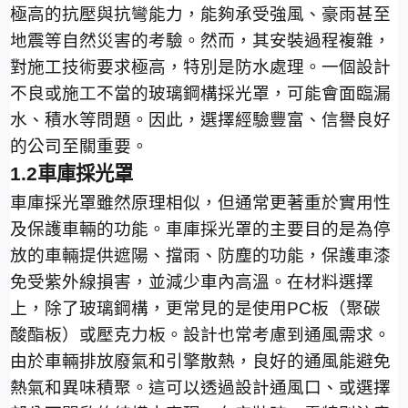
極高的抗壓與抗彎能力，能夠承受強風、豪雨甚至
地震等自然災害的考驗。然而，其安裝過程複雜，
對施工技術要求極高，特別是防水處理。一個設計
不良或施工不當的玻璃鋼構採光罩，可能會面臨漏
水、積水等問題。因此，選擇經驗豐富、信譽良好
的公司至關重要。
1.2
車庫採光罩
車庫採光罩雖然原理相似，但通常更著重於實用性
及保護車輛的功能。車庫採光罩的主要目的是為停
放的車輛提供遮陽、擋雨、防塵的功能，保護車漆
免受紫外線損害，並減少車內高溫。在材料選擇
上，除了玻璃鋼構，更常見的是使用
PC
板（聚碳
酸酯板）或壓克力板。設計也常考慮到通風需求。
由於車輛排放廢氣和引擎散熱，良好的通風能避免
熱氣和異味積聚。這可以透過設計通風口、或選擇