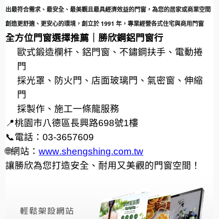
出最符合需求、最安全、最美觀且最具經濟效益的門窗，為您的居家或商業空間
創造更舒適、更安心的環境
，
創立於
1991
年，專業經營各式住宅與商用門窗
全方位門窗選擇推薦｜勝欣鋼鋁門窗行
歐式鍛造欄杆、鋁門窗、不鏽鋼扶手、電動捲
門
採光罩、防火門、店面玻璃門、氣密窗、伸縮
門
採
製作、施工一條龍服務
📍
桃園市八德區長興路
698
號
1
樓
📞
電話：
03-3657609
🌐
網站：
www.shengshing.com.tw
讓勝欣為您打造安全、耐用又美觀的門窗空間！