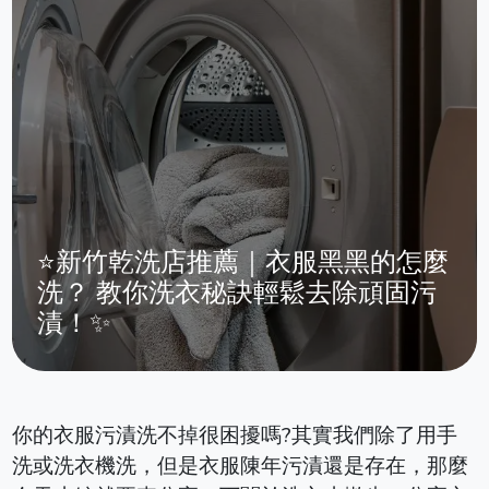
⭐新竹乾洗店推薦｜衣服黑黑的怎麼
洗？ 教你洗衣秘訣輕鬆去除頑固污
漬！✨
你的衣服污漬洗不掉很困擾嗎?其實我們除了用手
洗或洗衣機洗，但是衣服陳年污漬還是存在，那麼