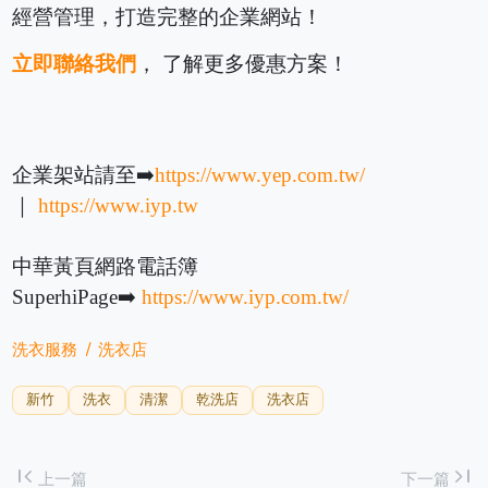
經營管理，打造完整的企業網站！
立即聯絡我們
， 了解更多優惠方案！
企業架站請至➡️
https://www.yep.com.tw/
｜
https://www.iyp.tw
中華黃頁網路電話簿
SuperhiPage➡️
https://www.iyp.com.tw/
洗衣服務
洗衣店
新竹
洗衣
清潔
乾洗店
洗衣店
first_page
last_page
上一篇
下一篇