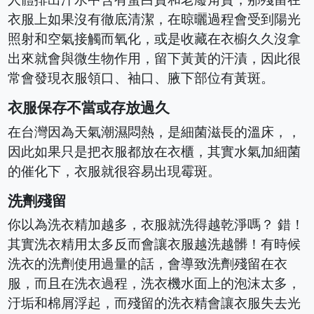
人體排出汗水中含有蛋白質和老廢角質，那殘留在
衣服上如果沒有徹底清潔，在晾曬過程會受到陽光
照射和空氣接觸而氧化，或是收藏在衣櫥久久沒拿
出來就會與微生物作用，留下黃黃的汗漬，因此很
常會發現衣服領口、袖口、腋下部位有黃斑。
衣服保存不當或存放過久
在台灣因為天氣潮濕悶熱，是細菌滋長的溫床，，
因此如果只是把衣服都放在衣櫃，其實水氣加細菌
的催化下，衣服就很容易出現霉斑。
洗劑殘留
你以為洗衣精加越多，衣服就洗得越乾淨嗎？ 錯！
其實洗衣精用太多反而會讓衣服越洗越髒！有時候
洗衣的洗劑使用過量的話，會導致洗劑殘留在衣
服，而且在洗衣過程，洗衣機水面上的泡沫太多，
汙垢和棉屑浮起，而殘留的洗衣精會讓衣服失去光