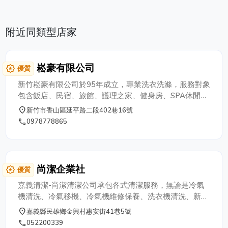
附近同類型店家
崧豪有限公司
award_star
優質
新竹崧豪有限公司於95年成立，專業洗衣洗滌，服務對象
包含飯店、民宿、旅館、護理之家、健身房、SPA休閒
館、按摩業者之床組/浴巾/毛巾/腳踏墊/床單/被套/枕套洗
place
新竹市香山區延平路二段402巷16號
燙、收送、送洗、洗滌服務，擴及桃竹苗全區，崧豪有限
phone
0978778865
公司為新竹竹北提供最完整的服務
尚潔企業社
award_star
優質
嘉義清潔-尚潔清潔公司承包各式清潔服務，無論是冷氣
機清洗、冷氣移機、冷氣機維修保養、洗衣機清洗、新舊
房屋清洗、水塔水池清洗、公司行號駐點清潔、居家清
place
嘉義縣民雄鄉金興村惠安街41巷5號
潔、年終清潔、定期清潔、廠房清潔、辦公室清潔、店面
phone
052200339