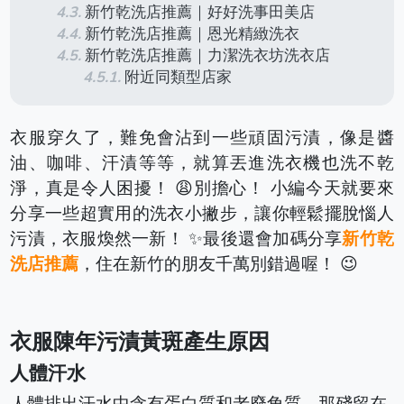
新竹乾洗店推薦｜好好洗事田美店
新竹乾洗店推薦｜恩光精緻洗衣
新竹乾洗店推薦｜力潔洗衣坊洗衣店
附近同類型店家
衣服穿久了，難免會沾到一些頑固污漬，像是醬
油、咖啡、汗漬等等，就算丟進洗衣機也洗不乾
淨，真是令人困擾！ 😩別擔心！ 小編今天就要來
分享一些超實用的洗衣小撇步，讓你輕鬆擺脫惱人
污漬，衣服煥然一新！ ✨最後還會加碼分享
新竹乾
洗店推薦
，住在新竹的朋友千萬別錯過喔！ 😉
衣服陳年污漬黃斑產生原因
人體汗水