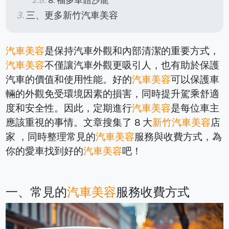
8. 福多車體沙龍
三、更多新竹汽車美容
汽車美容
是保持汽車外觀和內部清潔的重要方式，
汽車美容
不僅讓汽車外觀更吸引人，也有助於保護
汽車的價值和使用性能。好的
汽車美容
可以保護車
輛的外觀免受環境因素的損害，同時提升駕乘舒適
度和安全性。因此，定期進行
汽車美容
是每位車主
應該重視的事情。文章搜集了 8 大
新竹汽車美容
店
家 ，同時整理常見的
汽車美容
服務與收費方式，為
你的愛車找到好的
汽車美容
吧！
一、常見的
汽車美容
服務收費方式