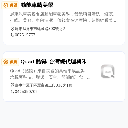
最大的便利和滿意。
動能車藝美學
award_star
優質
屏東汽車美容名店動能車藝美學，營業項目清洗、鍍膜、
打蠟、美容、車內清潔，價錢實在速度快，超跑鍍膜美
容、進口轎車鍍膜美容、國產車鍍膜美容都是我們的強
place
屏東縣屏東市建國路300號之2
項，汽車鍍膜美容問題就找動能車藝美學。
phone
087515757
Quad 酷得-台灣總代理興禾
award_star
優質
科技
Quad（酷德）來自美國的高端車膜品牌
承載著科技、環保、安全、節能的理念，在
眾多高品位客戶眼裡， Quad（酷德）品牌
place
臺中市潭子區潭富路二段336之1號
成為了高端汽車漆面保護的代名詞。 2015
phone
0425350708
年Quad Paint Protection Film (汽車漆面保
護膜) 正式進入台灣， 啟用中文名：酷德。
美國Quad車膜產品代言人 國際巨星甄子丹
Quad 酷德 臺灣總代理 興禾科技 Quad
Smart Film 是美國科技型高性能薄膜生產
企業公司， 創立於美國City of Las Vegas，