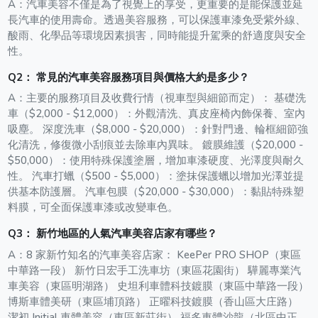
A：
汽車美容不僅是為了視覺上的享受，更重要的是能保護並延
長汽車的使用壽命。透過美容服務，可以保護車漆免受紫外線、
酸雨、化學品等環境因素損害，同時能提升駕乘的舒適度與安全
性。
Q
2
：
常見的汽車美容服務項目與價格大約是多少？
A：
主要的服務項目及收費行情（視車型與細節而定）： 基礎洗
車（$2,000 - $12,000）：外觀清洗、真皮座椅內飾保養、室內
吸塵。 深度洗車（$8,000 - $20,000）：針對門邊、輪框細節強
化清洗，修復微小刮痕並去除車內異味。 鍍膜維護（$20,000 -
$50,000）：使用特殊保護塗層，增加車漆硬度、光澤度與耐久
性。 汽車打蠟（$500 - $5,000）：塗抹保護蠟以增加光澤並提
供基本防護層。 汽車包膜（$20,000 - $30,000）：黏貼特殊塑
料膜，可全面保護車漆或改變車色。
Q
3
：
新竹地區的人氣汽車美容店家有哪些？
A：
8 家新竹知名的汽車美容店家： KeePer PRO SHOP（東區
中華路一段） 新竹日宏手工洗車坊（東區花園街） 驊麗專業汽
車美容（東區明湖路） 史坦利車體科技鍍膜（東區中華路一段）
博斯車體美研（東區埔頂路） 正曜科技鍍膜（香山區大庄路）
潔初 Initial 車體美容（東區新莊街） 福多車體沙龍（北區中正