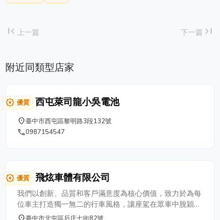
first_page
last_page
上一篇
下一篇
附近同類型店家
西屯萊司龍小吳電池
award_star
優質
place
臺中市西屯區黎明路3段132號
phone
0987154547
飛炫車體有限公司
award_star
優質
我們以創新、品質和客戶滿意度為核心價值，致力於為每
位車主打造獨一無二的行車風格，讓座駕在眾車中脫穎而
出。 公司成立以來，飛炫車體一直以追求卓越的品質為
place
臺中市北屯區后庄七街82號