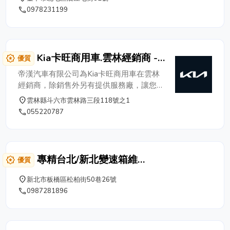
己任。我們擁有一支技術優秀、經驗豐富的專業團隊，致
phone
0978231199
力於研究最新的汽車包膜(車體包膜)和趨勢。無論是膜料
品質還是顏色搭配，我們都能夠提供最專業的建議和服
務。 在飛炫車體，我們引以為傲的是我們的實力團隊。
這是一群對汽車包膜(車體包膜)有獨到見解的設計師，他
Kia卡旺商用車.雲林經銷商 -
award_star
優質
們擁有細膩的耐心和技術，能夠將每位車主的坐駕提供最
帝漢汽車有限公司
好的施工。無論您是喜歡簡約時尚還是偏愛奢華風格，我
帝漢汽車有限公司為Kia卡旺商用車在雲林
們都能夠根據您的喜好定制最適合的汽車包膜方案。 我
經銷商，除銷售外另有提供服務廠，讓您買
們的服務範圍涵蓋了各種汽車改裝需求，包括車身外觀改
車更放心！ ｜Kia商用車｜ 帝漢汽車 雲林
place
雲林縣斗六市雲林路三段118號之1
裝、車內空間設計、底盤升級、動力提升等多個方面。不
展示中心 電話：05-522 0787 地址：雲林
phone
055220787
僅如此，我們還擁有專業的彩膜改色技術、烤漆服務，以
縣斗六市雲林路三段118-1號 Movement
及高科技的內飾材料應用，讓您的座駕不僅在外觀上獨樹
that inspire 移動，啟發人心
一幟，內在也更具豐富層次。 為了確保我們的改裝品
質，我們使用最優質的材料和最先進的設備。此外，我們
專精台北/新北變速箱維
award_star
優質
還嚴格控制每一個生產過程，以確保每輛座駕都能夠達到
修/Benz/BMW/Audi/豐田/本田/日產變
我們的高標準。我們的產品不僅具有出色的外觀效果，還
place
新北市板橋區松柏街50巷26號
速箱維修-施大漢
能夠保證耐久性和安全性。 客戶滿意度是我們追求的最
phone
0987281896
終目標。我們堅信，只有當您滿意我們的服務和產品時，
我們的成功才是真正的成功。因此，我們提供全方位的售
前咨詢和售後服務，確保您在整個改裝過程中都能感受到