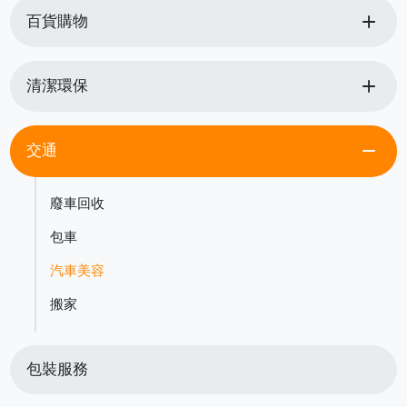
add
百貨購物
add
清潔環保
remove
交通
廢車回收
包車
汽車美容
搬家
包裝服務