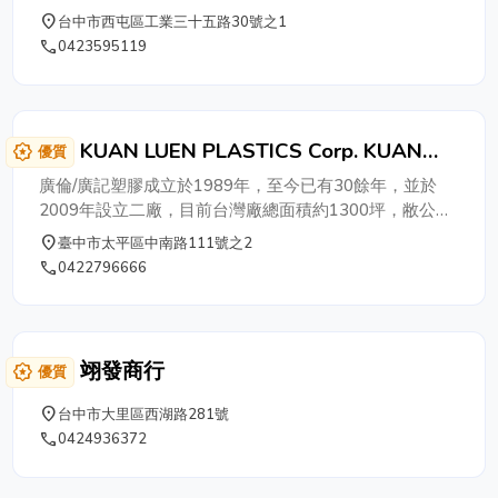
專業加工製造"捆包帶"，為迎合市場上需要，不斷研發適
place
台中市西屯區工業三十五路30號之1
用於各行各業(例如：紙業、報業、電子業-半導體、IC封
phone
0423595119
測廠…)所需之捆包帶，可適用於各種場合之捆包；目前年
產量約3500噸左右，產品行銷海內外，深受客戶之喜
愛、肯定與支持。
KUAN LUEN PLASTICS Corp. KUAN
award_star
優質
CHI PLASTICS ENTERPRISE Corp.
廣倫/廣記塑膠成立於1989年，至今已有30餘年，並於
2009年設立二廠，目前台灣廠總面積約1300坪，敝公司
秉持著『服務顧客、穩固品質、堅持環保材質』的精神，
place
臺中市太平區中南路111號之2
並每年定期檢驗SGS無毒認證，供應各大產業包裝，讓使
phone
0422796666
用者用得安心。
翊發商行
award_star
優質
place
台中市大里區西湖路281號
phone
0424936372