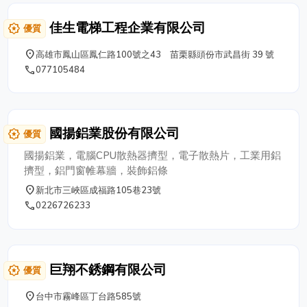
佳生電梯工程企業有限公司
award_star
優質
place
高雄市鳳山區鳳仁路100號之43 苗栗縣頭份市武昌街 39 號
phone
077105484
國揚鋁業股份有限公司
award_star
優質
國揚鋁業，電腦CPU散熱器擠型，電子散熱片，工業用鋁
擠型，鋁門窗帷幕牆，裝飾鋁條
place
新北市三峽區成福路105巷23號
phone
0226726233
巨翔不銹鋼有限公司
award_star
優質
place
台中市霧峰區丁台路585號