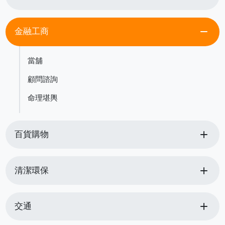
remove
金融工商
當舖
顧問諮詢
命理堪輿
add
百貨購物
add
清潔環保
add
交通