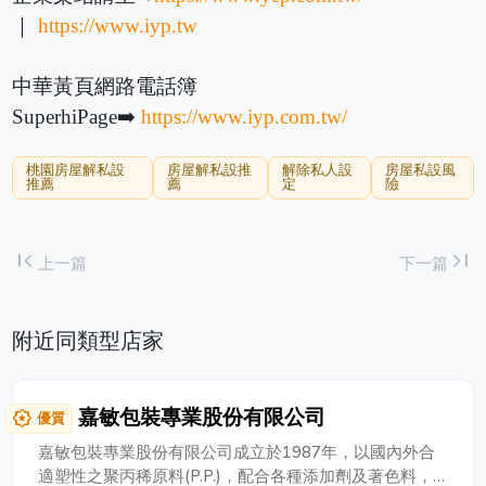
｜
https://www.iyp.tw
中華黃頁網路電話簿
SuperhiPage➡️
https://www.iyp.com.tw/
桃園房屋解私設
房屋解私設推
解除私人設
房屋私設風
推薦
薦
定
險
first_page
last_page
上一篇
下一篇
附近同類型店家
嘉敏包裝專業股份有限公司
award_star
優質
嘉敏包裝專業股份有限公司成立於1987年，以國內外合
適塑性之聚丙稀原料(P.P.)，配合各種添加劑及著色料，