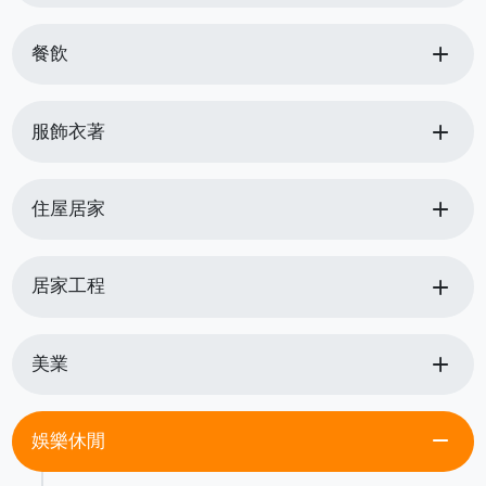
add
餐飲
add
服飾衣著
add
住屋居家
add
居家工程
add
美業
remove
娛樂休閒