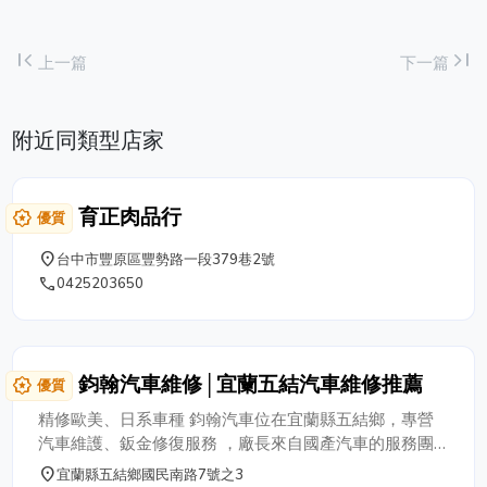
first_page
last_page
上一篇
下一篇
附近同類型店家
育正肉品行
award_star
優質
place
台中市豐原區豐勢路一段379巷2號
phone
0425203650
鈞翰汽車維修│宜蘭五結汽車維修推薦
award_star
優質
精修歐美、日系車種 鈞翰汽車位在宜蘭縣五結鄉，專營
汽車維護、鈑金修復服務 ，廠長來自國產汽車的服務團
隊，廠內有原廠電腦設備，精修歐美、日系車種，
place
宜蘭縣五結鄉國民南路7號之3