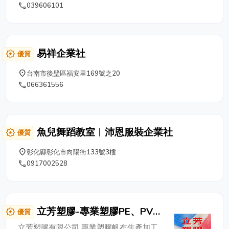
Google評論上擁有高達4.2顆星的好評價。鈞翰汽車擁有
phone
039606101
80坪的寬敞空間，以及3個工台為車主服務，技師們平均
都有15年以上的維修經驗。鈞翰汽車本著專業的服務精神
與優異的技術，擁有OPEL、BUICK、現代、凱迪拉克維
修保養的豐富經驗。 提供鈑金烤漆、汽車保險等多元服
易祥企業社
award_star
優質
務 來鈞翰汽車維修不用擔心專業性的問題，這裡的技師
們平均都有15年以上的維修經驗，同時還有技工執照跟乙
place
台南市後壁區福安里169號之20
級證照背書，能提供車主們最專業的服務。另外，鈞翰汽
phone
066361556
車也提供汽車鈑金烤漆、汽車保險出險、代客驗車等多元
服務，讓車主們不需要為了愛車的各種問題煩惱。 確實
執行檢查與確認 車主超放心 不只精修歐美、日系車種，
老闆平時都會嚴格要求技師需要按照SOP進行車輛的維修
魚兒舞蹈教室︱沛恩服裝企業社
award_star
優質
養護，不管是簡單的換油保養、冷氣檢查，還是電機維
修、引擎、變速箱查修等，每一個步驟都小心仔細地執行
place
彰化縣彰化市向陽街133號3樓
確認，讓車主們可以放心將愛車交給鈞翰汽車。 電話 :
phone
0917002528
03-9606101 傳真 : 03-9606100 道路救援專線 : 0911-
209601 地址 :宜蘭縣五結鄉國民南路7號之3
立芳塑膠-專業塑膠PE、PVC
award_star
優質
帆布
立芳塑膠有限公司 專業塑膠帆布生產加工