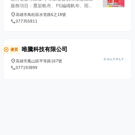
服務項目：鷹架帆布、PE編織帆布、雨
帆、PVC塑膠布、卡車帆布、防潮塑膠布、
place
高雄市鳥松區水管路6之18號
南亞舒美桌墊、夾網油布、PE藍白帆布、
phone
077355811
PE紅藍白帆布、PE全藍帆布、PE帆布、蘭
花網、黑百吉網、塑膠尼龍圍裙、熱熔機、
高週波加工訂製。 ★更多產品資訊 歡迎請
上官網參閱:
唯騰科技有限公司
award_star
優質
▶️https://web.hocom.tw/h/index?
key=286880637923
place
高雄市鳳山區平等路167號
phone
077193899