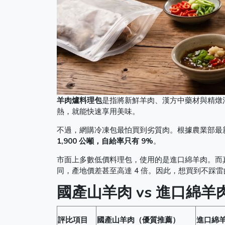
羊肉爐料理包
是指將新鮮羊肉、漢方中藥材與精燉
熱，就能快速享用美味。
不過，網購冷凍包最怕買到劣質肉。根據農業部最新畜
1,900 公噸，自給率只有 9%
。
市面上多數低價料理包，使用的是進口綿羊肉。而
同，產地價差甚至高達 4 倍。因此，想買到不踩
國產山羊肉 vs 進口綿羊
評比項目
國產山羊肉（優質推薦）
進口綿