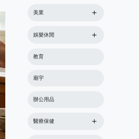
add
美業
add
娛樂休閒
教育
廟宇
辦公用品
add
醫療保健