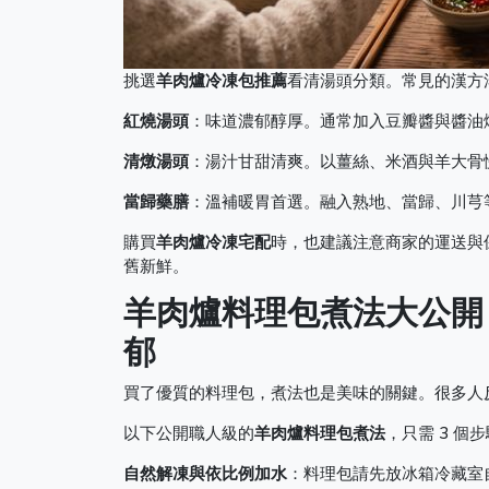
挑選
羊肉爐冷凍包推薦
看清湯頭分類。常見的漢方
紅燒湯頭
：味道濃郁醇厚。通常加入豆瓣醬與醬油
清燉湯頭
：湯汁甘甜清爽。以薑絲、米酒與羊大骨
當歸藥膳
：溫補暖胃首選。融入熟地、當歸、川芎
購買
羊肉爐冷凍宅配
時，也建議注意商家的運送與保
舊新鮮。
羊肉爐料理包煮法大公開
郁
買了優質的料理包，煮法也是美味的關鍵。很多人
以下公開職人級的
羊肉爐料理包煮法
，只需 3 個
自然解凍與依比例加水
：料理包請先放冰箱冷藏室