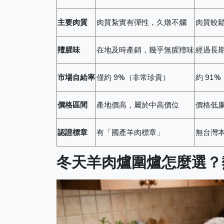
主要肉質
肉質紮實有彈性，久燉不爛
肉質較
羶腥味
在地及時產銷，幾乎無腥羶味
經過長
市場自給率
僅約 9%（非常珍貴）
約 91
價格區間
產地價高，屬於中高價位
價格低
認證標章
有「國產羊肉標章」
無台灣
冬天羊肉爐圍爐怎麼選？