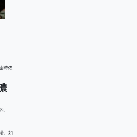
達時依
濃
的。
湯。如