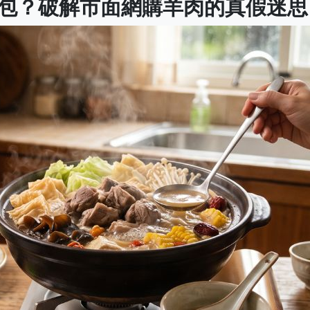
包？破解市面網購羊肉的真假迷思