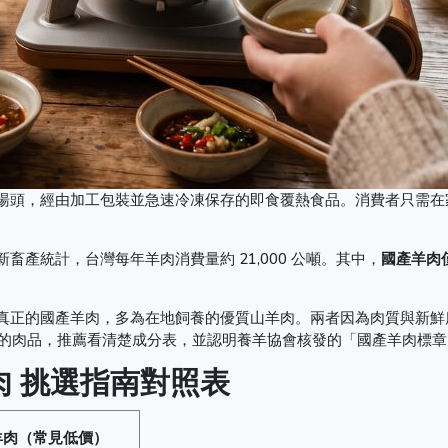
湯頭，經由加工包裝並急速冷凍保存的即食覆熱食品。消費者只需在
產統計，台灣每年羊肉消費量約 21,000 公噸。其中，
國產羊肉
真正的國產羊肉，多為在地飼養的優質山羊肉。兩者因為肉質與新鮮
雷的肉品，推薦看清楚成分表，並認明養羊協會核發的「國產羊肉標
肉 挑選指南對照表
羊肉（常見低價）