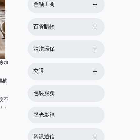
add
金融工商
add
百貨購物
add
清潔環保
家加
add
交通
僅約
包裝服務
度不
章」。
聲光影視
add
資訊通信