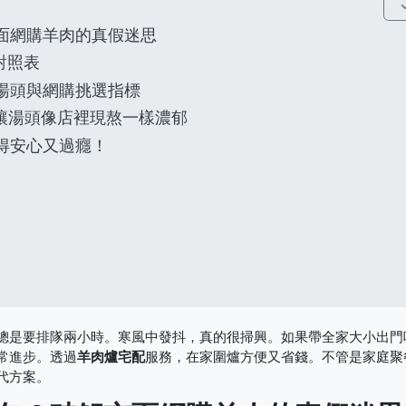
unfold
面網購羊肉的真假迷思
對照表
湯頭與網購挑選指標
讓湯頭像店裡現熬一樣濃郁
得安心又過癮！
總是要排隊兩小時。寒風中發抖，真的很掃興。如果帶全家大小出門
常進步。透過
羊肉爐宅配
服務，在家圍爐方便又省錢。不管是家庭聚
代方案。