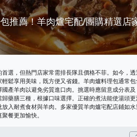
凍包推薦！羊肉爐宅配/團購精選店
的首選，但熱門店家常需排長隊且價格不菲。如今，透
家輕鬆享用美味，既方便又省錢。羊肉爐料理包通常包
擇國產羊肉以避免劣質進口肉。挑選時應留意成分表及
當歸藥膳三種，根據口味選擇。正確的煮法能使湯頭更
批放入耐煮食材與羊肉。多家優質羊肉爐宅配店鋪如水
庭聚餐更加愉快。