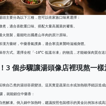
湯頭主要分為以下三種，您可以依家族口味來選擇：
燉煮，適合喜歡重口味、搭配大量高麗菜的饕客。
慢火熬製，最能吃出國產山羊肉的原汁原味。
等漢方藥材，中藥香氣撲鼻，適合寒流來襲時滋補身體。
存方式。選擇全程「-18°C 低溫冷凍」的物流，才能確保肉質在送
！3 個步驟讓湯頭像店裡現熬一樣
反映自己煮的湯頭容易變淡。這其實是蔬菜出水或加熱順序錯誤造成
步驟，就能鎖住中藥香：
自然解凍。倒入鍋中加熱時，建議按照包裝標示的黃金比例加水或高