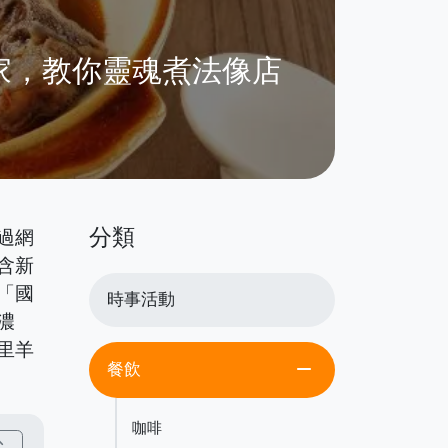
家，教你靈魂煮法像店
分類
過網
含新
「國
時事活動
濃
里羊
remove
餐飲
咖啡