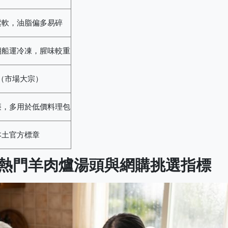
鬆軟，油脂偏多易碎
期船運冷凍，腥味較重
%（市場大宗）
廉，多用於低價料理包
本土官方標章
熱門羊肉爐湯頭與網購挑選指標