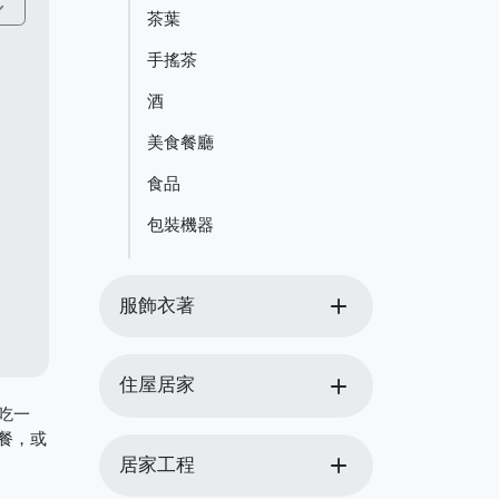
_more
茶葉
手搖茶
酒
美食餐廳
食品
包裝機器
add
服飾衣著
add
住屋居家
吃一
餐，或
add
居家工程