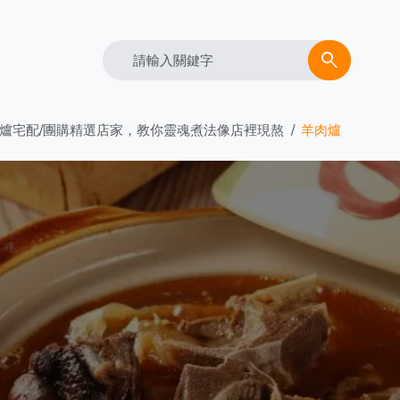
Search
search
爐宅配/團購精選店家，教你靈魂煮法像店裡現熬
羊肉爐