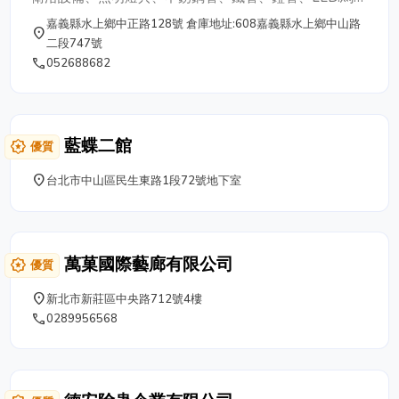
店有多年的裱框經驗，在店內陳列了近百種
達.南亞管.國際.星光.端子.線槽.工具..水塔及各種五金零
嘉義縣水上鄉中正路128號 倉庫地址:608嘉義縣水上鄉中山路
place
框架及各種裱法供您選擇、參考；無論您有
件。
二段747號
沒有裱框經驗，都不用擔心！皆有專業、受
phone
052688682
過訓練的服務人員可幫助您為心愛的作品搭
配上一個出色適合的框架！ 國揚裱框 | 國揚
畫廊 | 國揚藝術場 電話：06-2900662 傳
真：06-2901550 地址：台南市東門路二段
藍蝶二館
award_star
優質
448號
place
台北市中山區民生東路1段72號地下室
萬菓國際藝廊有限公司
award_star
優質
place
新北市新莊區中央路712號4樓
phone
0289956568