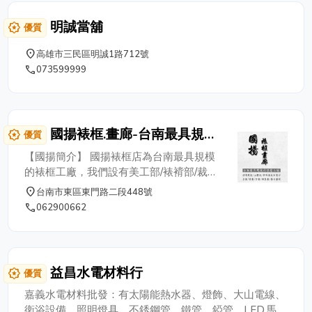
明誠當舖
award_star
優質
place
高雄市三民區明誠1路712號
phone
073599999
國揚裱框.畫廊-台南最具規模
award_star
優質
的裱框工廠
【國揚簡介】 國揚裱框店為台南最具規模
的裱框工廠，我們設有美工部/裱褙部/裁框
部/組裝部門，採一貫作業方式，快速有效
place
台南市東區東門路二段448號
率，陣容最齊全，歡迎來店選購。 曾幾何
phone
062900662
時，柴米油鹽醬醋茶滿足了我們肚腹的需要
後，心靈上的需要也漸漸的顯而易見的浮出
檯面來。而此時藝術畫，也悄悄地出現在每
戶人家的牆上，成為視覺上滿足，藉此沉澱
益昌水電材料行
award_star
優質
心情。 國揚裱框.畫廊更提供專業級的裱框
服務幫助您將辛苦完成的拼圖，美美的掛在
嘉義水電材料批發：有太陽能熱水器、燈飾、大山電線、
牆上，為您家裡更增添一份藝術氣息。 本
衛浴設備、照明燈具、不銹鋼管、鐵管、錏管、LED.馬