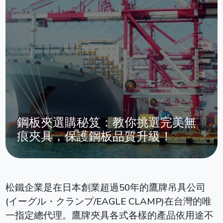
鋼板夾選購秘笈：教你挑選完美無
痕夾具，保護鋼板品質升級！
松鐵企業是在日本創業超過50年的鷹牌吊具公司
(イーグル・クランプ/EAGLE CLAMP)在台灣的唯
一指定總代理。鷹牌夾具各式各樣的產品依用途不