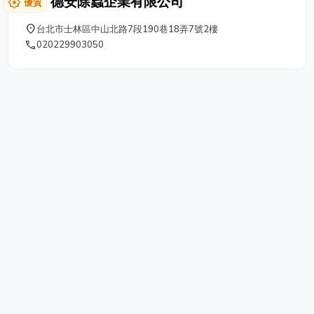
德安除蟲企業有限公司
award_star
優質
place
台北市士林區中山北路7段190巷18弄7號2樓
phone
020229903050