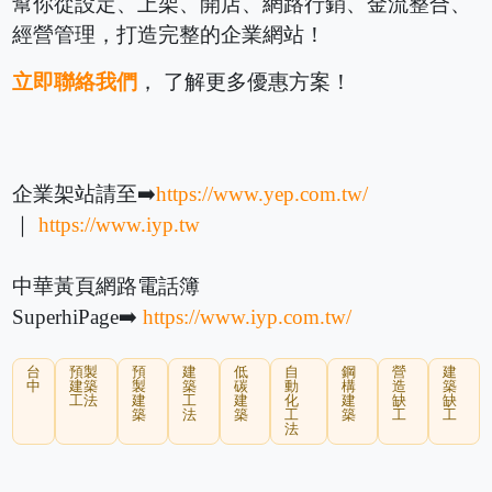
幫你從設定、上架、開店、網路行銷、金流整合、
經營管理，打造完整的企業網站！
立即聯絡我們
， 了解更多優惠方案！
企業架站請至➡️
https://www.yep.com.tw/
｜
https://www.iyp.tw
中華黃頁網路電話簿
SuperhiPage➡️
https://www.iyp.com.tw/
台
預製
預
建
低
自
鋼
營
建
中
建築
製
築
碳
動
構
造
築
工法
建
工
建
化
建
缺
缺
築
法
築
工
築
工
工
法