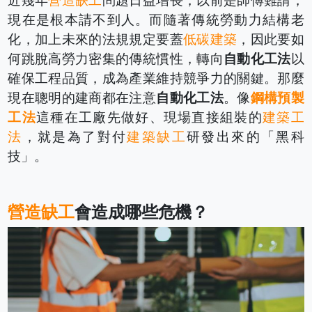
近幾年
營造缺工
問題日益增長，以前是師傅難請，
現在是根本請不到人。而隨著傳統勞動力結構老
化，加上未來的法規規定要蓋
低碳建築
，因此要如
何跳脫高勞力密集的傳統慣性，轉向
自動化工法
以
確保工程品質，成為產業維持競爭力的關鍵。那麼
現在聰明的建商都在注意
自動化工法
。像
鋼構預製
工法
這種在工廠先做好、現場直接組裝的
建築工
法
，就是為了對付
建築缺工
研發出來的「黑科
技」。
營造缺工
會造成哪些危機？