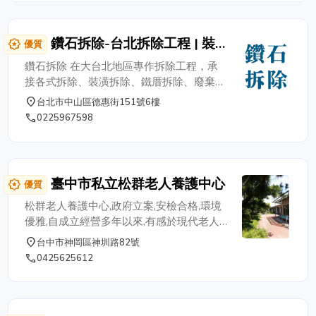
鑽石拆除-台北拆除工程 | 裝
award_star
優質
潢拆除 | 拆除清運 | 廢棄物清
鑽石拆除 在大台北地區專作拆除工程，承
理
接各式拆除、裝潢拆除、鐵厝拆除、廢棄物
清理、ＲＣ清除、紅磚拆除、整地工程、樹
place
台北市中山區德惠街151號6樓
木鋸除、樹木修剪等服務。秉持著30多年
phone
0225967598
經驗為您親切服務，價格力求合理化，歡迎
來電鑽石拆除 02-25967598。 公司電話：
02-25967598 行動電話：0932-056756
陳老闆 LINE ID：0932056756 地址：台北
臺中市私立松群老人養護中心
award_star
優質
市中山區德惠街151號6樓
松群老人養護中心,政府立案,安檢合格,環境
優雅,自成立經營多年以來,有感於現代老人
化時代的來臨,陸續又成立了松群護理之家
place
台中市神岡區神圳路82號
(霧峰區)和大肚松群護理之家(大肚區)秉持
phone
0425625612
著愛心服務社會大眾的宗旨,堤供一個專業
完善的設備場所與人員與專業又親切的服務
態度,有如在家的感覺,讓在社會工作岡位忙
碌的子女,親人能更無後顧之憂.並提升生活