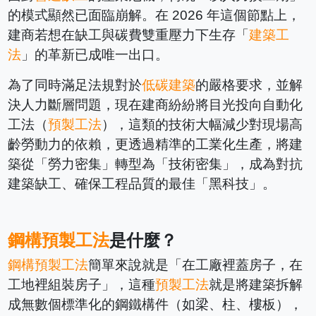
的模式顯然已面臨崩解。在 2026 年這個節點上，
建商若想在缺工與碳費雙重壓力下生存「
建築工
法
」的革新已成唯一出口。
為了同時滿足法規對於
低碳建築
的嚴格要求，並解
決人力斷層問題，現在建商紛紛將目光投向自動化
工法（
預製工法
），這類的技術大幅減少對現場高
齡勞動力的依賴，更透過精準的工業化生產，將建
築從「勞力密集」轉型為「技術密集」，成為對抗
建築缺工、確保工程品質的最佳「黑科技」。
鋼構預製工法
是什麼？
鋼構預製工法
簡單來說就是「在工廠裡蓋房子，在
工地裡組裝房子」，這種
預製工法
就是將建築拆解
成無數個標準化的鋼鐵構件（如梁、柱、樓板），