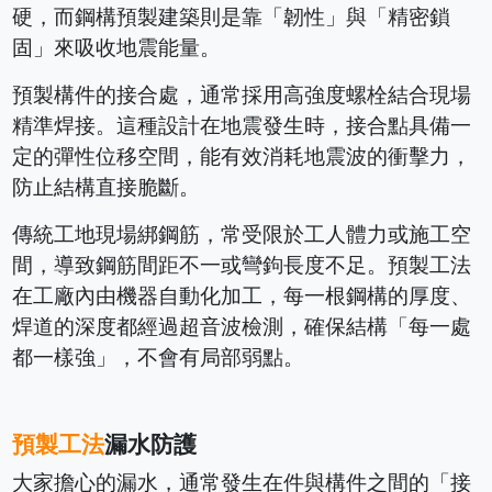
硬，而鋼構預製建築則是靠「韌性」與「精密鎖
固」來吸收地震能量。
預製構件的接合處，通常採用高強度螺栓結合現場
精準焊接。這種設計在地震發生時，接合點具備一
定的彈性位移空間，能有效消耗地震波的衝擊力，
防止結構直接脆斷。
傳統工地現場綁鋼筋，常受限於工人體力或施工空
間，導致鋼筋間距不一或彎鉤長度不足。預製工法
在工廠內由機器自動化加工，每一根鋼構的厚度、
焊道的深度都經過超音波檢測，確保結構「每一處
都一樣強」，不會有局部弱點。
預製工法
漏水防護
大家擔心的漏水，通常發生在件與構件之間的「接