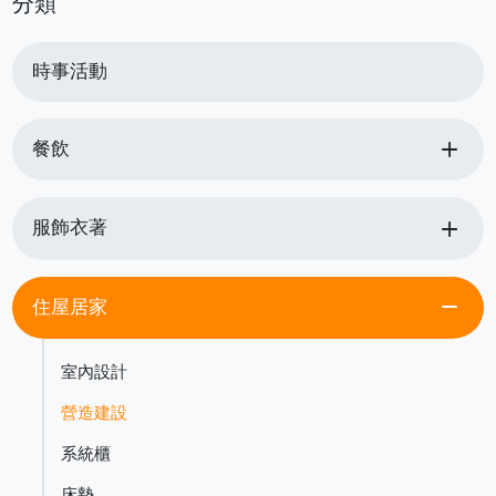
分類
時事活動
add
餐飲
add
服飾衣著
remove
住屋居家
室內設計
營造建設
系統櫃
床墊