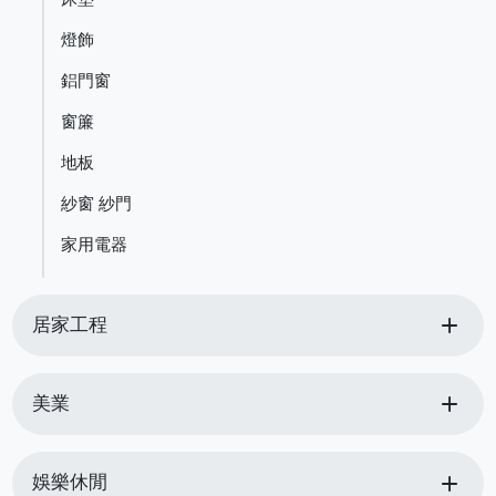
燈飾
鋁門窗
窗簾
地板
紗窗 紗門
家用電器
add
居家工程
add
美業
add
娛樂休閒