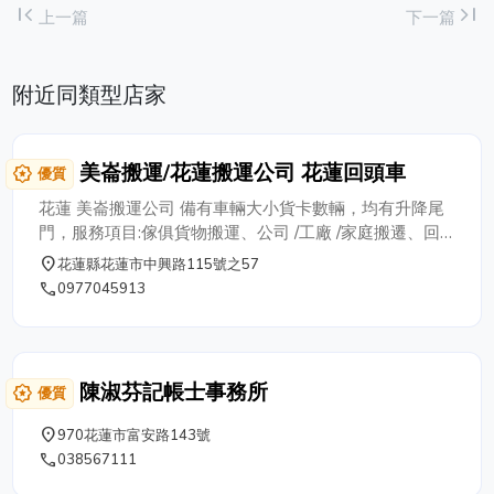
first_page
last_page
上一篇
下一篇
附近同類型店家
美崙搬運/花蓮搬運公司 花蓮回頭車
award_star
優質
花蓮 美崙搬運公司 備有車輛大小貨卡數輛，均有升降尾
門，服務項目:傢俱貨物搬運、公司 /工廠 /家庭搬遷、回
頭車等多項服務。 我們的團隊不僅擁有專業知識與技
place
花蓮縣花蓮市中興路115號之57
術，且講求細心負責與高效率的服務態度，用心經營每一
phone
0977045913
個顧客託付給我們的每個機會，歡迎您來電詢問~ 意者可
洽詢 鄭老闆，連絡專線：0977-045-913。 *美崙搬運公
司 成立於民國82年，累積20多年豐富的搬運經驗在花蓮
已享譽盛名。
陳淑芬記帳士事務所
award_star
優質
place
970花蓮市富安路143號
phone
038567111