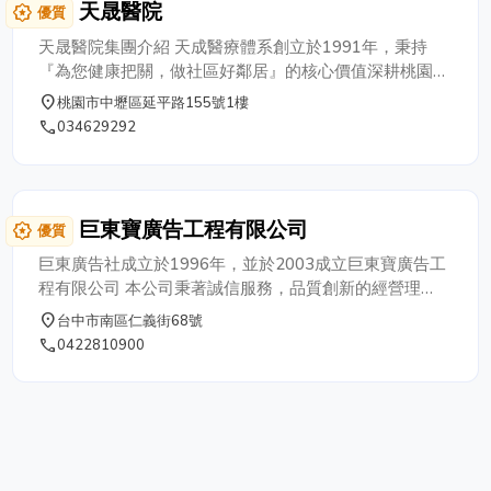
天晟醫院
award_star
優質
品質.政府立案私立長期照顧機構..讓長者和
家屬都能得到妥善的照顧.享有安穩安心的
天晟醫院集團介紹 天成醫療體系創立於1991年，秉持
生活品質.. ***服務對象*** ◆年邁身體機能
『為您健康把關，做社區好鄰居』的核心價值深耕桃園
退化者◆手術後照顧及復健◆洗腎患者 ◆
市，已成為南桃園最大之醫療體系，有中壢天晟區域教學
place
桃園市中壢區延平路155號1樓
失智患者◆中風、全癱瘓、半癱瘓者◆患長
醫院、楊梅天成地區教學醫院、中壢天祥醫院，發展成智
phone
034629292
期慢性病需專人照顧者◆使用氣切、尿管、
慧醫療、精準醫療的教學醫院與金色年代科技長照機構。
鼻胃管之病人◆生活無法自理需仰賴他人協
創辦人張育美師承美國白宮前專家顧問李傑教授「煎蛋理
助者 ★fb▶️松群老人養護中心-神岡【 神岡
論」，發展出以醫療為核心(蛋黃)，連結ICT、醫療科技、
區 】 【統編:15573906】政府立案核定 於
生醫、長照產業，及與國內外各大學之產學合作及各大企
巨東寶廣告工程有限公司
award_star
優質
民國91年設立 地址: 429 台中市神岡區圳前
業之異業結盟。 2020全球遭逢COVID-19疫情的嚴重衝
里神圳路82號 ☎️電話: (04) 2562-5612 傳
擊，天成醫療體系結合醫療科技的使用，積極發展人工智
巨東廣告社成立於1996年，並於2003成立巨東寶廣告工
真: (04) 2562-6390 <居住特色> 位於台中
慧(AI)、物聯網(IoT)、大數據及AR/VR等先進技術，並導
程有限公司 本公司秉著誠信服務，品質創新的經營理
縣神岡鄉4號東西向交流道口，交通便利。
入遠距醫療，應用於健康照護領域，創新醫養服務，打造
念，20多年來在工作崗位上，用心規劃每一座招牌 以美
place
台中市南區仁義街68號
1樓平房式建築，佔地780坪。庭園舒適環
大健康的智慧醫療。 以病人為中心的五化經營策略 天成
化市容，提昇客戶企業形象為目標
phone
0422810900
境優美，空氣新鮮，提供住民們充裕的活動
醫療體系以『病房設計飯店化、醫療設備科技化、臨床診
即休息空間。空間寬敞，房間通風採光佳，
療服務業化、醫療資訊網路化、醫院經營社區化』的五化
享有獨立隱私空間。 ★fb▶️松群護理之家 -
策略，以病人為中心，提供3H(Hospital、Hotel、
霧峰【 霧峰區 】 立案字號: 中縣衛護字第
Home)的體驗，讓病人從門診、住院，在醫院有像住飯店
7636181039號 地址: 413-63 台中市霧峰
的環境與家的溫暖。 實踐「醫養合一」，打造吾齡樂活
區坑口里復興路二段655號 ☎️電話: (04)
金色年代 天成醫療體系從預防保健、智慧醫療至長照領