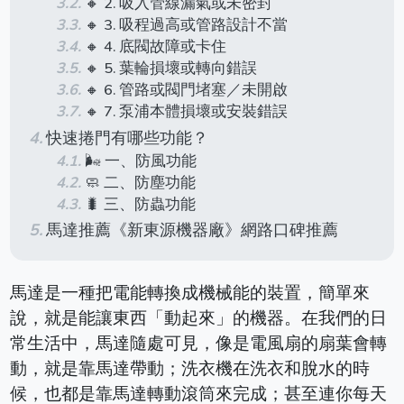
🔸 2. 吸入管線漏氣或未密封
🔸 3. 吸程過高或管路設計不當
🔸 4. 底閥故障或卡住
🔸 5. 葉輪損壞或轉向錯誤
🔸 6. 管路或閥門堵塞／未開啟
🔸 7. 泵浦本體損壞或安裝錯誤
快速捲門有哪些功能？
🌬️ 一、防風功能
🧼 二、防塵功能
🐛 三、防蟲功能
馬達推薦《新東源機器廠》網路口碑推薦
馬達是一種把電能轉換成機械能的裝置，簡單來
說，就是能讓東西「動起來」的機器。在我們的日
常生活中，馬達隨處可見，像是電風扇的扇葉會轉
動，就是靠馬達帶動；洗衣機在洗衣和脫水的時
候，也都是靠馬達轉動滾筒來完成；甚至連你每天