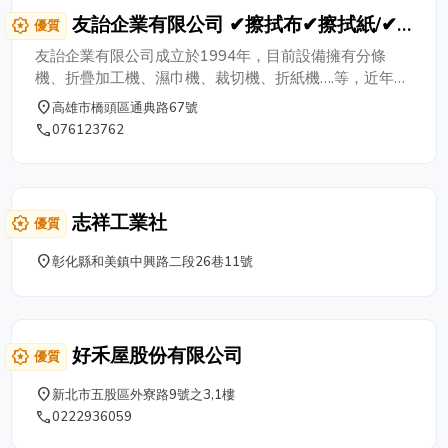
友詒企業有限公司 ✔擦拭布✔擦拭紙/✔
award_star
優質
容巾✔無塵室耗品
友詒企業有限公司成立於1994年，目前設備擁有分條
機、折疊加工機、濕巾機、裁切機、折紙機….等，近年來
由於科技業擦拭品質嚴格要求下，本公司增加新設備提高
place
高雄市橋頭區通典路67號
品質，以配合科技產業的需求，推出clean room擦拭專用
phone
076123762
布，提升本公司在工業擦拭的領域中，從一般擦拭、中階
擦拭至高品質的擦拭皆可供應。 ►公司理念 本公司以真
實、樸實的觀念，在產品上不斷自我要求、學習成長，期
許能以更專業、更誠懇的態度為客戶提供最佳的需求與建
志祥工業社
award_star
優質
議，以更精湛的加工技術及高規格敬業精神為大眾提供最
佳的服務。
place
彰化縣和美鎮中興路二段26巷11號
好禾屋股份有限公司
award_star
優質
place
新北市五股區外寮路9號之3,1樓
phone
0222936059