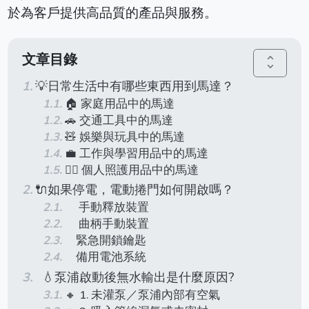
於為客戶提供高品質的產品與服務。
文章目錄
unfold_more
💡日常生活中有哪些東西用到馬達？
🏠 家庭用品中的馬達
🚗 交通工具中的馬達
🧸 娛樂與玩具中的馬達
💼 工作與學習用品中的馬達
💇‍♀️ 個人照護用品中的馬達
🔌如果停電，電動捲門如何開啟嗎？
手動釋放裝置
曲柄手動裝置
緊急開鎖鑰匙
備用電池系統
💧泵浦啟動後無水輸出是什麼原因?
🔸 1. 未灌泵／泵浦內部有空氣