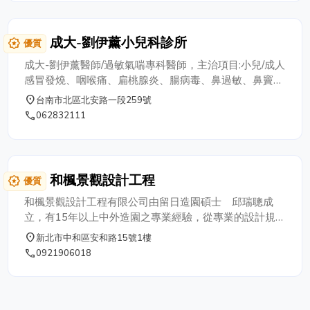
成大-劉伊薰小兒科診所
award_star
優質
成大-劉伊薰醫師/過敏氣喘專科醫師，主治項目:小兒/成人
感冒發燒、咽喉痛、扁桃腺炎、腸病毒、鼻過敏、鼻竇
炎、中耳炎、眩暈、耳鳴、氣喘過敏、支氣管炎、久咳夜
place
台南市北區北安路一段259號
咳、食慾不振、腸胃炎、皮膚過敏、濕疹、蚊蟲叮咬、高
phone
062832111
血壓、糖尿病、高血脂、減敏治療、生長發育
和楓景觀設計工程
award_star
優質
和楓景觀設計工程有限公司由留日造園碩士 邱瑞聰成
立，有15年以上中外造園之專業經驗，從專業的設計規畫
到施工，堅持工程品質，親切的服務態度，將為您創造出
place
新北市中和區安和路15號1樓
最適合您的庭園 。 學經歷： ➤日本大阪府立大學造園學
phone
0921906018
碩士 ➤日本大阪都市綠地研究所 (公園、綠地評估、規
劃、設計、施工) ➤日本大阪市ダイチヨー株式會住友、
三井住建 (別墅庭園、外構、設計、施工) ➤年年春造園
景觀公司經理 ■ 專業設計 ■ 日式庭園 室內造景