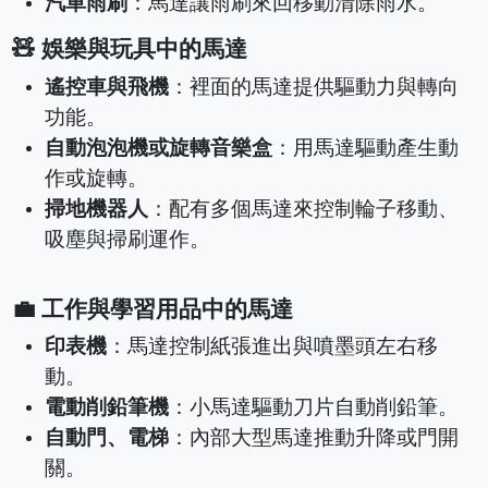
汽車雨刷
：馬達讓雨刷來回移動清除雨水。
🧸 娛樂與玩具中的馬達
遙控車與飛機
：裡面的馬達提供驅動力與轉向
功能。
自動泡泡機或旋轉音樂盒
：用馬達驅動產生動
作或旋轉。
掃地機器人
：配有多個馬達來控制輪子移動、
吸塵與掃刷運作。
💼 工作與學習用品中的馬達
印表機
：馬達控制紙張進出與噴墨頭左右移
動。
電動削鉛筆機
：小馬達驅動刀片自動削鉛筆。
自動門、電梯
：內部大型馬達推動升降或門開
關。