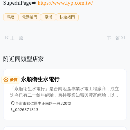
SuperhiPage➡️
https://www.iyp.com.tw/
馬達
電動捲門
泵浦
快速捲門
first_page
last_page
上一篇
下一篇
附近同類型店家
永順衛生水電行
award_star
優質
「永順衛生水電行」是台南地區專業水電工程廠商，成立
迄今已有二十餘年經驗，秉持專業知識與豐富經驗，以施
工品質至上為原則，認真負責為客戶服務，收費合理公
place
台南市歸仁區中正南路一段320號
道，深獲客戶愛護與好評；我們擁有完整的施工團隊，不
phone
0926371813
論大小工程都由我們專業人員施工。