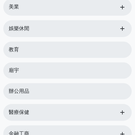
add
美業
add
娛樂休閒
教育
廟宇
辦公用品
add
醫療保健
add
金融工商