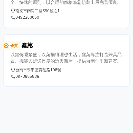
裝．雲林監視器安裝．苗栗監視器安裝
全、快速的原則，以合理的價格為您規劃出最完善優良的
優良品質。多年來承蒙各機關單位、民營機構及廣大的客
place
南投市南崗二路650號之1
戶愛護與肯定，昇灃科技才能在此行業中屹立不搖，我們
phone
0492260050
會持續以最專業的技術，最優良的品質完成顧客之託付。
鑫苑
award_star
優質
以鑫傳遞繁盛，以苑描繪理想生活，鑫苑專注打造兼具品
質、機能與舒適尺度的透天新屋，提供台南佳里新建案賞
屋服務，專注自住需求，打造住得安心的住宅選擇。
place
台南市學甲區育德路108號
phone
0973885886