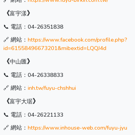
🔗 網站：
https://www.fuyu-birkin.com.tw/
《
》
富宇漾
📞 電話：
04-26351838
🔗 網站：
https://www.facebook.com/profile.php?
id=61558496673201&mibextid=LQQJ4d
《
》
中山匯
📞 電話：
04-26338833
🔗 網站：
inh.tw/fuyu-chshhui
《
》
富宇大琚
📞 電話：
04-26221133
🔗 網站：
https://www.inhouse-web.com/fuyu-jyu