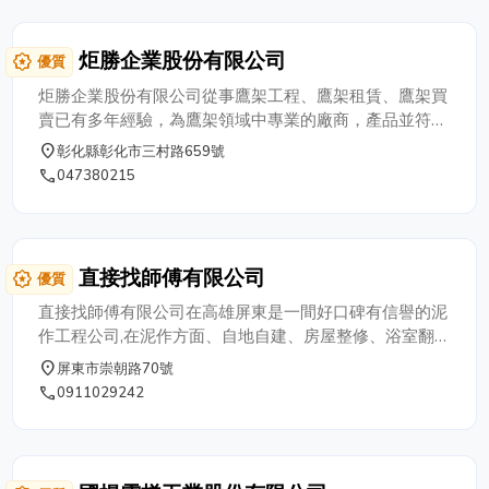
炬勝企業股份有限公司
award_star
優質
炬勝企業股份有限公司從事鷹架工程、鷹架租賃、鷹架買
賣已有多年經驗，為鷹架領域中專業的廠商，產品並符合
勞委會CNS4750、CNS4435國家標準規定。公司一直以
place
彰化縣彰化市三村路659號
來秉持『誠信務實、品質安全』為經營理念，且產品擁有
phone
047380215
高品質、高堅固、高安全性，並能成為國內營造施工單
位、營建公司、營造廠的最佳選擇。 提供各業界鷹架工
程專業諮詢、鷹架買賣、鷹架出租、鷹架搭建、鋼管鷹
架、鋼管支柱等，並配合估算工程數量來提供施工架新舊
直接找師傅有限公司
award_star
優質
材料之租賃、購買服務。
直接找師傅有限公司在高雄屏東是一間好口碑有信譽的泥
作工程公司,在泥作方面、自地自建、房屋整修、浴室翻
修、浴室整修、自平泥、鐵皮屋、鋼構、抿石子牆壁、地
place
屏東市崇朝路70號
磚工程、地磚鋪貼，都擁有專業泥作師傅工班和豐富的經
phone
0911029242
驗,設計理念實用踏實,此外在防水工程、營建工程、鋼構
工程、鐵皮工程還是舊屋翻新或是改建工程、浴室改建、
套房改建,都能提供最專業的建議和最實在的報價,歡迎來
電洽詢,給您多一個更實在的選擇。