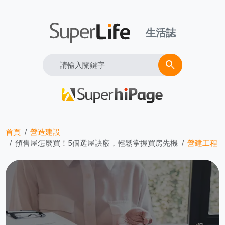
生活誌
Search
search
首頁
營造建設
預售屋怎麼買！5個選屋訣竅，輕鬆掌握買房先機
營建工程