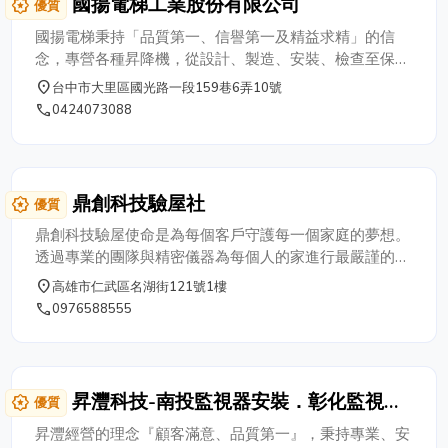
國揚電梯工業股份有限公司
award_star
優質
國揚電梯秉持「品質第一、信譽第一及精益求精」的信
念，專營各種昇降機，從設計、製造、安裝、檢查至保養
服務。 本公司自民國六十七年創立以來產品不斷推陳出
place
台中市大里區國光路一段159巷6弄10號
新，以生產安全、平穩、舒適快捷、靜音的高性能產品來
phone
0424073088
服務顧客。 堅持穩健經營、品質優良的產品，並以全套
服務系統【售前諮詢、策劃及售後服務】並與工地全程配
合， 準時完工，強化品質及效率是國揚對顧客的堅定承
諾。 面對日新月異的不斷挑戰，國揚電梯配合尖端的電
鼎創科技驗屋社
award_star
優質
腦科技，以符合業較高水準的要求， 有效的控制電梯啟
動、加速、減速、停車、水平、著床等，以最平穩、舒
鼎創科技驗屋使命是為每個客戶守護每一個家庭的夢想。
適、精確的控制效果，呈現給顧客。 歡迎各界蒞臨指教 !
透過專業的團隊與精密儀器為每個人的家進行最嚴謹的房
屋檢測服務，鼎創科技驗屋團隊每個人都用心盡力致力於
place
高雄市仁武區名湖街121號1樓
確保您的家居環境安全、舒適，讓您的生活充滿愉悅和安
phone
0976588555
心。
昇灃科技-南投監視器安裝．彰化監視器
award_star
優質
安裝．台中監視器安裝．草屯監視器安
昇灃經營的理念『顧客滿意、品質第一』，秉持專業、安