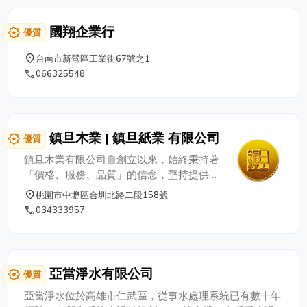
城 等區域。 一通電話，到府服務 04-
8962000、04-8965000、0975-010121
國翔企業行
award_star
優質
快速包通專線：0975-010121 二林/芳苑/
大城包通專線：04-8965000 / 04-
place
台南市新營區工業街67號之1
8956666 / 04-8962000 / 04-8965000 埤
phone
066325548
頭包通專線：04-8921100 / 04-8929900
~ 歡迎來電洽詢 - 全年無休 ~
鎮旦木業 | 鎮旦紙業 有限公司
award_star
優質
鎮旦木業有限公司自創立以來，始終秉持著
「價格、服務、品質」的信念，堅持提供客
戶最實在的價格，最即時的服務及最優良的
place
桃園市中壢區合圳北路二段158號
品質，因此受到不同產業領域客戶長期的支
phone
034333957
持與愛護，使得本公司業務得以持續的成
長。 鎮旦木業有限公司技術專業，為
能符合國際植物保護公約之相關規定，順應
世界環保潮流，鎮旦木業於近年持續引進先
亞當淨水有限公司
award_star
優質
進的熱處理設備，以期一貫化本公司作業流
程，讓所有本公司製作之木質包裝產品（如
亞當淨水位於高雄市仁武區，從事水處理系統已有數十年