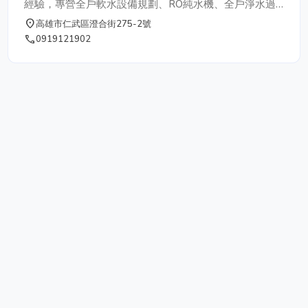
墊木、棧板、木(合板)密箱、板條箱及托板
經驗，專營全戶軟水設備規劃、RO純水機、全戶淨水過
等）紙質包裝產品(如紙箱，紙盒，角盒，
濾規劃、廚下型飲水機以及商業用水過濾系統規劃及安
place
高雄市仁武區澄合街275-2號
隔板，瓦楞紙隔板)皆能直接於廠區內完
裝，亞當專業的服務團隊能依照客戶的預算及需求規劃最
phone
0919121902
成，為客戶提供量身訂做的服務及縮短客戶
合適的水處理系統，並提供優質的產品及細心的服務，相
待貨之時間。 我們的最終目標是成為
信亞當淨水就是您最經濟實惠的選擇。
客戶心中最值得信賴的合作夥伴，選擇鎮旦
絕對能幫助您提供傑出的產品與服務。 ➢
歡迎來電洽詢☎️(03)4333-957(代表號)