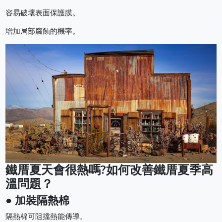
容易破壞表面保護膜。
增加局部腐蝕的機率。
鐵厝夏天會很熱嗎?如何改善鐵厝夏季高
溫問題？
● 加裝隔熱棉
隔熱棉可阻擋熱能傳導。