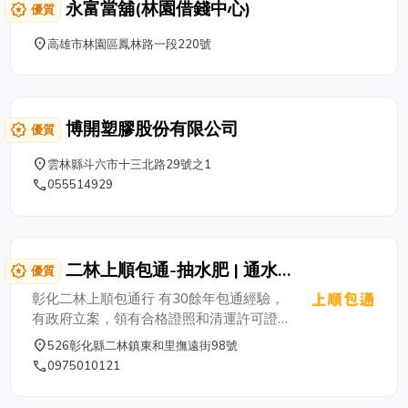
永富當舖(林園借錢中心)
award_star
優質
place
高雄市林園區鳳林路一段220號
博開塑膠股份有限公司
award_star
優質
place
雲林縣斗六市十三北路29號之1
phone
055514929
二林上順包通-抽水肥 | 通水
award_star
優質
管 | 通馬桶
彰化二林上順包通行 有30餘年包通經驗，
有政府立案，領有合格證照和清運許可證
【109彰化縣廢丙清字第0011號】，我們
place
526彰化縣二林鎮東和里撫遠街98號
備有專業水肥車及通水管設備，專業包通技
phone
0975010121
術來為各位鄉親服務，價格合理，童叟無
欺，服務區域為 彰化二林 / 埤頭 / 芳苑 / 大