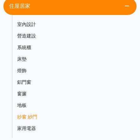
remove
住屋居家
室內設計
營造建設
系統櫃
床墊
燈飾
鋁門窗
窗簾
地板
紗窗 紗門
家用電器