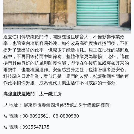
過去使用傳統鐵捲門時，開關緩慢且噪音大，不僅影響作業效
率，也讓室內冷氣容易外洩。如今改為高強度快速捲門後，不但
提升了進出貨的效率，也減少了能源損耗。員工在忙碌的裝卸過
程中，不再因等待而中斷節奏，整體作業更為順暢。此外，這種
捲門具備良好的抗風與防護性能，即使在午後強風或突如其來的
雨勢中，也能穩固運作。安全感提升之餘，也讓管理者更安心。
科技融入日常作業，看似只是一扇門的改變，卻讓整個空間的運
作效率悄悄升級，成為現代工業生活中不可或缺的一部分。
高強度快速捲門
｜
太一鐵工所
📍 地址： 屏東縣恆春鎮四溝路55號之5(千鋒殿牌樓前)
📞 電話：08-8892561、08-8880980
📞 電話：0935547175