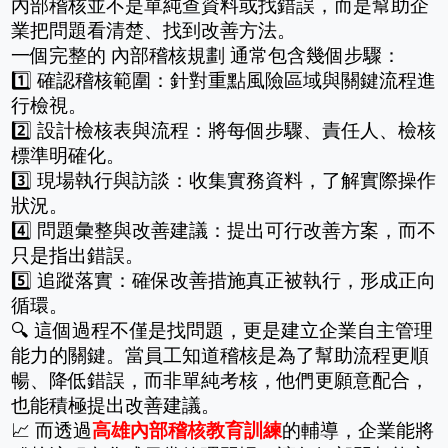
內部稽核並不是單純查資料或找錯誤，而是幫助企
業把問題看清楚、找到改善方法。
一個完整的 內部稽核規劃 通常包含幾個步驟：
1️⃣ 確認稽核範圍：針對重點風險區域與關鍵流程進
行檢視。
2️⃣ 設計檢核表與流程：將每個步驟、責任人、檢核
標準明確化。
3️⃣ 現場執行與訪談：收集實務資料，了解實際操作
狀況。
4️⃣ 問題彙整與改善建議：提出可行改善方案，而不
只是指出錯誤。
5️⃣ 追蹤落實：確保改善措施真正被執行，形成正向
循環。
🔍 這個過程不僅是找問題，更是建立企業自主管理
能力的關鍵。當員工知道稽核是為了幫助流程更順
暢、降低錯誤，而非單純考核，他們更願意配合，
也能積極提出改善建議。
📈 而透過
高雄內部稽核教育訓練
的輔導，企業能將