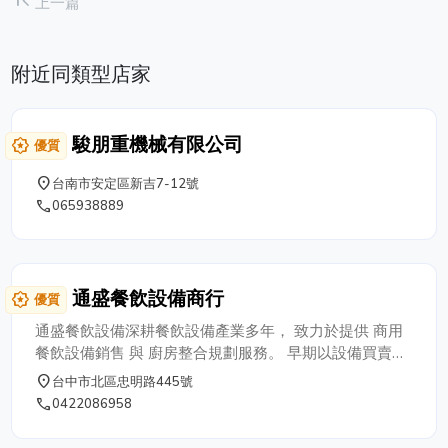
first_page
上一篇
附近同類型店家
駿朋重機械有限公司
award_star
優質
place
台南市安定區新吉7-12號
phone
065938889
通盛餐飲設備商行
award_star
優質
通盛餐飲設備深耕餐飲設備產業多年， 致力於提供 商用
餐飲設備銷售 與 廚房整合規劃服務。 早期以設備買賣、
租賃、回收與維修服務起家， 累積豐富的設備與工程經
place
台中市北區忠明路445號
驗。 近年逐步將服務升級為 餐飲廚房整體規劃， 協助餐
phone
0422086958
飲業者從開店初期到設備配置一次到位。 我們熟悉早餐
店、便當店、燒肉店與餐酒館等 不同業態需求， 可依營