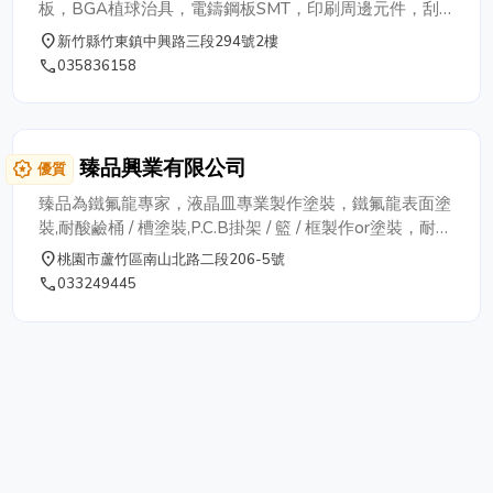
板，BGA植球治具，電鑄鋼板SMT，印刷周邊元件，刮
刀座，精密治具，SMT印刷鋼板製作，雷射鋼板，SMT，
place
新竹縣竹東鎮中興路三段294號2樓
SMT鋼板廠商
phone
035836158
臻品興業有限公司
award_star
優質
臻品為鐵氟龍專家，液晶皿專業製作塗裝，鐵氟龍表面塗
裝,耐酸鹼桶 / 槽塗裝,P.C.B掛架 / 籃 / 框製作or塗裝，耐酸
鹼排風管件塗裝,低高溫熱交換器塗裝,鐵氟龍板內內襯,鐵
place
桃園市蘆竹區南山北路二段206-5號
氟龍可撓管製作
phone
033249445