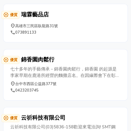
運模式提供設備建議與動線規劃。 通盛提供 新品與中古
設備整合規劃， 服務範圍遍及北中南各地， 陪伴餐飲品
瑞霖藝品店
award_star
優質
牌穩定成長。
place
高雄市三民區臥龍路31號
phone
073891133
錦香園肉鬆行
award_star
優質
七十多年的手藝傳承－錦香園肉鬆行，錦香園 的起源是
李家早期在鹿港所經營的麵攤店名。在因緣際會下在彰化
北斗經營扁食，而輾轉經營肉脯、香腸與肉干，並沿用錦
place
台中市西區公益路377號
香園為店名。因此錦香園不僅是店名而已，更是李家共有
phone
0423203745
的回憶與精神！
云祈科技有限公司
award_star
優質
云祈科技有限公司(03)5836-158歡迎來電洽詢! SMT鋼