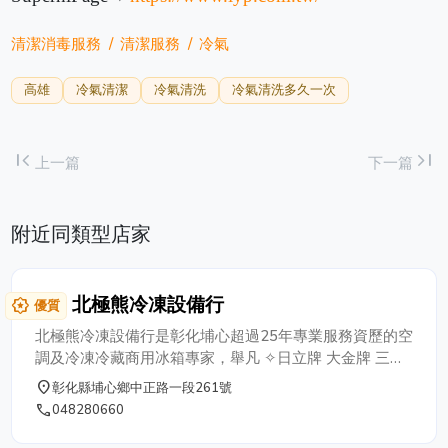
清潔消毒服務
清潔服務
冷氣
高雄
冷氣清潔
冷氣清洗
冷氣清洗多久一次
first_page
last_page
上一篇
下一篇
附近同類型店家
北極熊冷凍設備行
award_star
優質
北極熊冷凍設備行是彰化埔心超過25年專業服務資歷的空
調及冷凍冷藏商用冰箱專家，舉凡 ✧日立牌 大金牌 三菱
牌 格力牌冷氣空調--都有專業安裝諮詢服務 ✧組合冷凍冷
place
彰化縣埔心鄉中正路一段261號
藏櫃 展示櫃 各式商用冰箱 ✧飲料冰箱✧製冰機 ✧冰淇淋
phone
048280660
櫃✧蛋糕展示櫃 ✧玻璃展示櫃✧冷藏櫃 ✧冷凍櫃✧組合式
冷凍冷藏櫃 ✧開放式展示櫃 ✧中島櫃 直立示展示櫃 服務