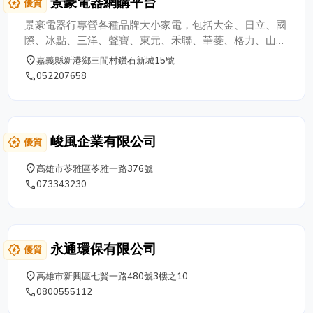
景豪電器網購平台
award_star
優質
景豪電器行專營各種品牌大小家電，包括大金、日立、國
際、冰點、三洋、聲寶、東元、禾聯、華菱、格力、山
田、TCL、萬士益、奇美等知名品牌，產品涵蓋變頻冷
place
嘉義縣新港鄉三間村鑽石新城15號
氣、箱型冷氣、分離式冷氣、窗型冷氣、洗衣機、冰箱、
phone
052207658
電視及各式小家電。 無論是買賣、安裝、維修或設計施
工，景豪電器行皆以專業技術、快速服務，提供客戶最具
效益的解決方案，讓您輕鬆享受安全、舒適且節能的居家
生活。
峻風企業有限公司
award_star
優質
place
高雄市苓雅區苓雅一路376號
phone
073343230
永通環保有限公司
award_star
優質
place
高雄市新興區七賢一路480號3樓之10
phone
0800555112