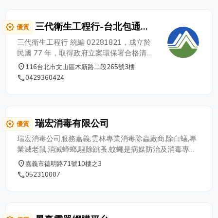
品項種類多，敬請先進來電洽詢~~一通電話，到府安裝服
務！
三代衛生工程行-台北包通推
award_star
優質
薦【環保署合格清除機構】
三代衛生工程行 統編 02281821，成立於
民國 77 年，取得政府立案環保署合格清除
機構，三代衛生工程行在台北在地經營三十
place
116台北市文山區木新路二段265號3樓
多年，我們是專業且經驗豐富的包通專家，
phone
0429360424
我們自備水肥車( 大 • 中 • 小型)，代客清運
水肥~運用新型電動通管機，專營包通~排
糞管、排水管及通馬桶、新舊化糞池改建及
修理、清理污水池。 全年無休 • 一通電話 •
瑞宏消毒有限公司
award_star
優質
到府服務 • 誠懇敬業 • 專業用心 服務專線
02-2936-0424 、02-2918-3778 行動專線
瑞宏消毒公司服務嘉義,雲林專業消毒除蟲廠商,除白蟻,專
0935-258857
業滅老鼠,消滅蟑螂,驅除跳蚤,蚊蠅是病媒防治及消毒專
家。
place
嘉義市德明路71號10樓之3
phone
052310007