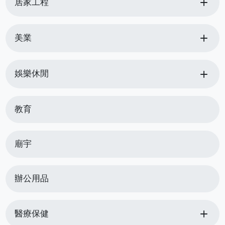
add
居家工程
add
美業
add
娛樂休閒
教育
廟宇
辦公用品
add
醫療保健