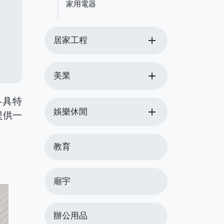
家用電器
add
居家工程
add
美業
各具特
add
娛樂休閒
提供一
教育
廟宇
辦公用品