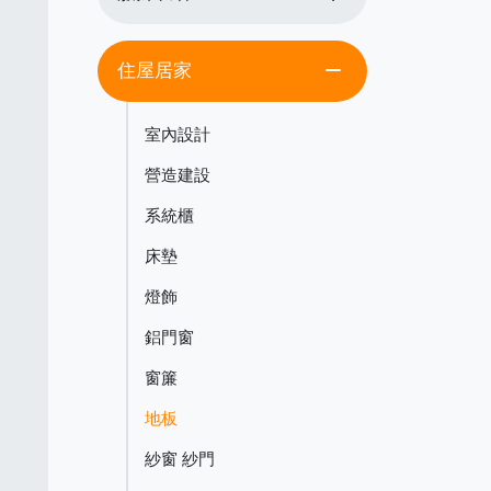
remove
住屋居家
室內設計
營造建設
系統櫃
床墊
燈飾
鋁門窗
窗簾
地板
紗窗 紗門