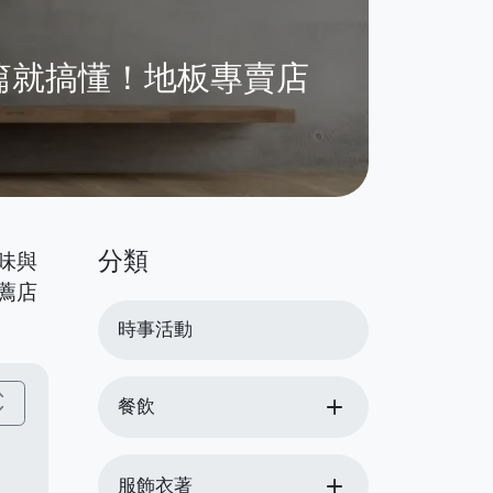
篇就搞懂！地板專賣店
分類
味與
薦店
時事活動
_more
add
餐飲
add
服飾衣著