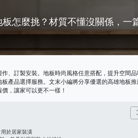
地板怎麼挑？材質不懂沒關係，一
製作、訂製安裝。地板時尚風格任意搭配，提升空間品
地板產品選擇服務。文末小編將分享優選的高雄地板推
報價，讓家可以更不一樣！
unfold
常用於居家裝潢