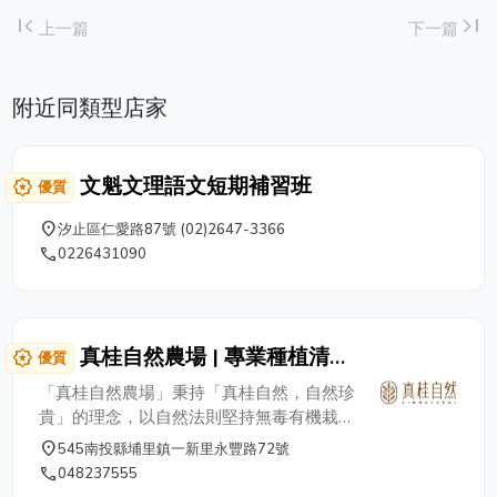
first_page
last_page
上一篇
下一篇
附近同類型店家
文魁文理語文短期補習班
award_star
優質
place
汐止區仁愛路87號 (02)2647-3366
phone
0226431090
真桂自然農場 | 專業種植清華
award_star
優質
桂 | 埔里有機肉桂農場
「真桂自然農場」秉持「真桂自然，自然珍
貴」的理念，以自然法則堅持無毒有機栽
種，表達友善土地的心，持續發展有機農
place
545南投縣埔里鎮一新里永豐路72號
業，深刻體會自然取之不易，更顯得珍貴。
phone
048237555
「清華桂」適合生長在中低海拔的丘陵坡