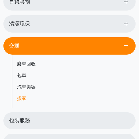
add
百貨購物
add
清潔環保
remove
交通
廢車回收
包車
汽車美容
搬家
包裝服務