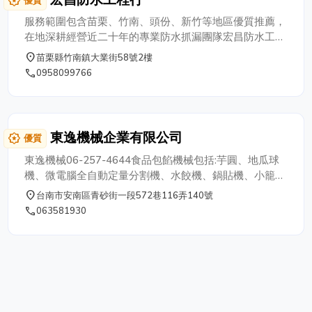
award_star
優質
服務範圍包含苗栗、竹南、頭份、新竹等地區優質推薦，
在地深耕經營近二十年的專業防水抓漏團隊宏昌防水工程
行，專業的工程團隊專營防水抓漏工程，我們的營業項目
place
苗栗縣竹南鎮大業街58號2樓
有:浴室、屋頂、窗戶等各種漏水問題，壁癌處理可完全根
phone
0958099766
治永不復發，高壓灌注止漏、水性防水壓克力乳膠泥施
作、油性防水隔熱PU施工、外牆防水隔熱層施作、鐵皮
屋烤漆浪板防水隔熱、環氧樹酯結構補強以及新建或整修
防水工程規劃設計。 服務區域：苗栗縣市全區、新竹縣
東逸機械企業有限公司
award_star
優質
市全區
東逸機械06-257-4644食品包餡機械包括:芋圓、地瓜球
機、微電腦全自動定量分割機、水餃機、鍋貼機、小籠湯
包成型機、燒賣機、包子、饅頭、壓餅機、全自動包餡成
place
台南市安南區青砂街一段572巷116弄140號
型機
phone
063581930