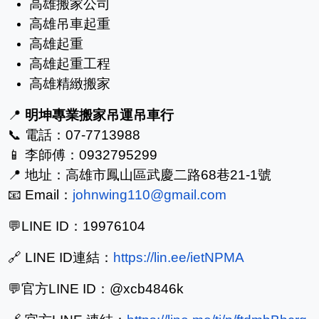
高雄搬家公司
高雄吊車起重
高雄起重
高雄起重工程
高雄精緻搬家
📍
明坤專業搬家吊運吊車行
📞
電話：
07-7713988
📱
李師傅：
0932795299
📍
地址：高雄市鳳山區武慶二路
68
巷
21-1
號
📧
Email
：
johnwing110@gmail.com
💬
LINE ID
：
19976104
🔗
LINE ID
連結：
https://lin.ee/ietNPMA
💬
官方
LINE ID
：
@xcb4846k