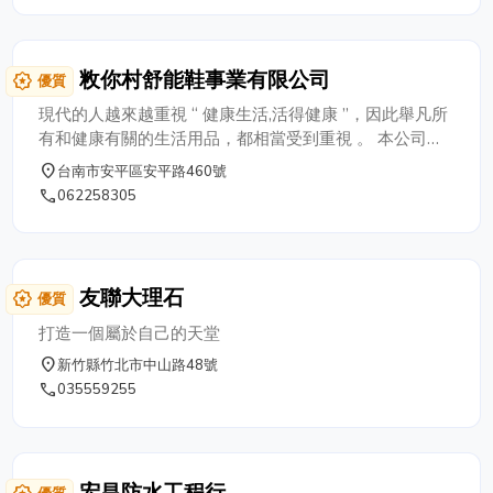
地，種植於南投埔里，佔地三公頃，歷經十
餘年的栽培，目前為全台最大的有機清華桂
森林。 電話：04-8237555 行動：0921-
敉你村舒能鞋事業有限公司
award_star
優質
377135 張先生 官網：
https://www.cinnatural.tw FB：
現代的人越來越重視 “ 健康生活,活得健康 ”，因此舉凡所
https://www.facebook.com/CINNATURAL
有和健康有關的生活用品，都相當受到重視 。 本公司自
農場：南投縣埔里鎮永豐路72號 門市：彰
24年前即開始推動“ 健康生活 ”的觀念，特別自日本精選
place
台南市安平區安平路460號
化縣田尾鄉民生路一段259號
引進“ 健康休閒舒能鞋 ”。 從嬰幼兒的學步鞋 ( 降低扁平
phone
062258305
足變形或及美化腳型與姿勢 ) ；青少年的健康鞋 ( 改善不
正確的行走姿勢 )；成年人的休閒鞋 ( 走得健康，跑得舒
適 ) 及老年人的舒能鞋 ( 保護足部，減輕壓力 )，所有鞋
型均採用最輕量化的設計，穿著沒有負擔。 自民國95年
友聯大理石
award_star
優質
起,本公司更積極推廣具有各種特殊功能的“ 健康舒能鞋
”，不僅可以改善扁平足及拇趾外翻帶來的不適，甚且可
打造一個屬於自己的天堂
以減緩腰痠背痛等等，任何因為穿了不正確鞋子而引起的
place
新竹縣竹北市中山路48號
足部毛病。 本公司一貫秉持 專業的知識領域，幫助您找
phone
035559255
到好鞋 好鞋要穿一輩子，一輩子要穿好鞋 希望與消費者
共享健康舒適的生活最高品質
宏昌防水工程行