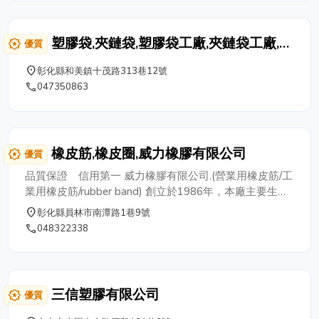
塑膠袋,夾鏈袋,塑膠袋工廠,夾鏈袋工廠,騰
award_star
優質
達塑膠有限公司
place
彰化縣和美鎮十茂路313巷12號
phone
047350863
橡皮筋,橡皮圈,威力橡膠有限公司
award_star
優質
品質保證 信用第一 威力橡膠有限公司.(營業用橡皮筋/工
業用橡皮筋/rubber band) 創立於1986年，本廠主要生產
各式規格橡皮筋、橡圈、橡皮圈、膠圈、乳膠圈、密封
place
彰化縣員林市南潭路1巷9號
圈、及客製化橡皮筋大宗買賣批發。 彈性佳，拉力強，
phone
048322338
品質穩定。生產基地設於台灣，產品行銷國內外。
三信塑膠有限公司
award_star
優質