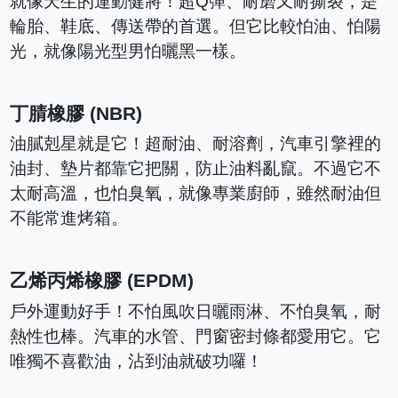
就像天生的運動健將！超Q彈、耐磨又耐撕裂，是
輪胎、鞋底、傳送帶的首選。但它比較怕油、怕陽
光，就像陽光型男怕曬黑一樣。
丁腈橡膠 (NBR)
油膩剋星就是它！超耐油、耐溶劑，汽車引擎裡的
油封、墊片都靠它把關，防止油料亂竄。不過它不
太耐高溫，也怕臭氧，就像專業廚師，雖然耐油但
不能常進烤箱。
乙烯丙烯橡膠 (EPDM)
戶外運動好手！不怕風吹日曬雨淋、不怕臭氧，耐
熱性也棒。汽車的水管、門窗密封條都愛用它。它
唯獨不喜歡油，沾到油就破功囉！