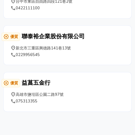
place
台中市東區自由路四段121巷2號
phone
0422111100
聯泰裕企業股份有限公司
award_star
優質
place
新北市三重區興德路141巷13號
phone
0229956545
益菖五金行
award_star
優質
place
高雄市鹽埕區公園二路97號
phone
075313355