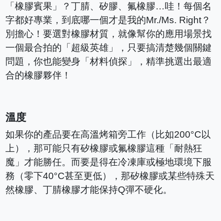
「橡膠賓果」？丁腈、矽膠、氟橡膠…哇！每個名
字都好專業，到底哪一個才是我的Mr./Ms. Right？
別擔心！要選對橡膠材質，就像幫你的應用場景找
一個最合拍的「超級英雄」，只要搞清楚幾個關鍵
問題，你也能變身「材料偵探」，精準挑選出最適
合的橡膠夥伴！
溫度
如果你的產品要在高溫烤箱旁工作（比如200°C以
上），那可能只有矽橡膠或氟橡膠這種「耐熱狂
魔」才能勝任。而要是得在冷凍庫或極地環境下服
務（零下40°C甚至更低），那矽橡膠或某些特殊天
然橡膠、丁腈橡膠才能保持Q彈不硬化。