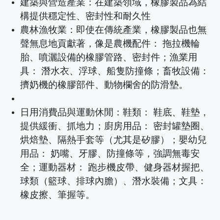
建築與營造產業：在建築領域，橡膠製品為結
構提供穩定性、密封性和耐久性
農林漁牧業：即使在傳統產業，橡膠製品也無
聲無息地貢獻著，像是農機配件： 拖拉機輪
胎、噴灑設備的橡膠管路、密封件；漁業用
具： 潛水衣、浮球、船隻防撞條；畜牧設備：
擠奶機的橡膠部件、動物欄舍的防滑墊。
日用消費品與運動休閒：鞋類： 鞋底、鞋墊，
提供緩衝、抓地力；廚房用品： 密封罐墊圈、
烘焙墊、隔熱手套等（尤其是矽膠）；嬰幼兒
用品： 奶嘴、牙膠、防撞條等，強調無毒安
全；運動器材： 跑步機皮帶、健身器材握把、
球類（籃球、排球內膽）、潛水裝備；文具：
橡皮擦、筆握等。