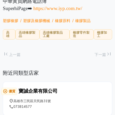
中華黃頁網路電話簿
SuperhiPage➡️
https://www.iyp.com.tw/
塑膠橡膠
塑膠及橡膠機械
橡膠原料
橡膠製品
高
高雄橡膠製
高雄橡膠製品
橡膠零件製
橡膠加
雄
品
工廠
造
工
first_page
last_page
上一篇
下一篇
附近同類型店家
寶誠企業有限公司
award_star
優質
place
高雄市三民區天民路31號
phone
073814577