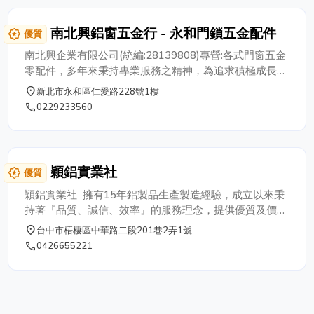
南北興鋁窗五金行 - 永和門鎖五金配件
award_star
優質
南北興企業有限公司(統編:28139808)專營:各式門窗五金
零配件，多年來秉持專業服務之精神，為追求積極成長而
努力，因而在業界奠定豐富紮實的基礎，許多客戶由買賣
place
新北市永和區仁愛路228號1樓
關係進而發展而成為朋友，有時甚至於還會幫忙介紹新的
phone
0229233560
客戶，並持之以恆朝著理想邁進，以永續經營為目標，堅
持理想，服務客戶，使產品均能保持一定的水準，以求達
到盡善盡美的境界，以最誠摯、最仔細的心來服務每一位
客戶。絕對不以誇大、不實的態度來烘托低廉的價格；提
穎鋁實業社
award_star
優質
供最優良的品質，最實在的價格，是我們絕對不變的堅貞
信念。 ★營業項目繁多☎️歡迎蒞臨或來電洽詢 各種門鎖
穎鋁實業社 擁有15年鋁製品生產製造經驗，成立以來秉
五金配件、五金把手、門閂、門栓、門鎖、鎖心、大門
持著『品質、誠信、效率』的服務理念，提供優質及價格
鎖、木門鎖、水平鎖、把手鎖、防盜鎖、密碼鎖、喇叭
合理的鋁製品。是專業的鋁擠型工廠。專門生產製造各式
place
台中市梧棲區中華路二段201巷2弄1號
鎖、陰極鎖、陽極鎖、輔助鎖、地鉸鏈、防盜鏈、連動
鋁擠型 鋁擠型零配件、鋁擠型框架、骨架組立、各式壓
phone
0426655221
鏈、連體鏈、門弓器、玻璃後鈕、玻璃包角、把手訂做、
克力製品、鋁管、鋁條、鋁線及內外抽管等鋁零件加工及
鋁窗五金配件、鋁門鎖、鋁窗輪子、鋁窗把手、鋁窗窗
鋁製品加工產品。 亦可根據客戶需求開模客製化製
鈎、免灌AB膠上下料、浴室門、DIY材料。
造之鋁擠型產品。市場上一直深受客戶信賴，取得長期配
合的關係，相信我們共創市場商機。 ~歡迎來電詢問~