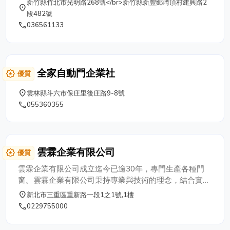
新竹縣竹北市光明路268號</br>新竹縣新豐鄉崎頂村建興路2
place
段482號
phone
036561133
全家自動門企業社
award_star
優質
place
雲林縣斗六市保庄里後庄路9-8號
phone
055360355
雲霖企業有限公司
award_star
優質
雲霖企業有限公司成立迄今已逾30年，專門生產各種門
窗。雲霖企業有限公司秉持專業與技術的理念，結合實
用、美觀、典雅、品味，開創金屬門的藝術時代，此外不
place
新北市三重區重新路一段1之1號,1樓
斷研發改進，我們的品質保證就是給予您的最大信心，雲
phone
0229755000
霖企業有限公司值得您的信賴。