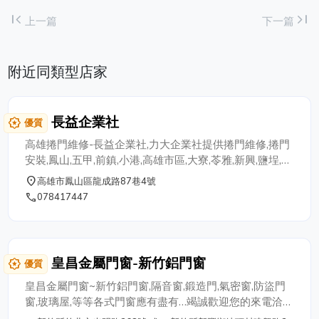
first_page
last_page
上一篇
下一篇
附近同類型店家
長益企業社
award_star
優質
高雄捲門維修-長益企業社,力大企業社提供捲門維修,捲門
安裝,鳳山,五甲,前鎮,小港,高雄市區,大寮,苓雅,新興,鹽埕,旗
津,鳳山捲門維修推薦,價格公道
place
高雄市鳳山區龍成路87巷4號
phone
078417447
皇昌金屬門窗-新竹鋁門窗
award_star
優質
皇昌金屬門窗~新竹鋁門窗,隔音窗,鍛造門,氣密窗,防盜門
窗,玻璃屋,等等各式門窗應有盡有…竭誠歡迎您的來電洽
詢,電話03-6561133