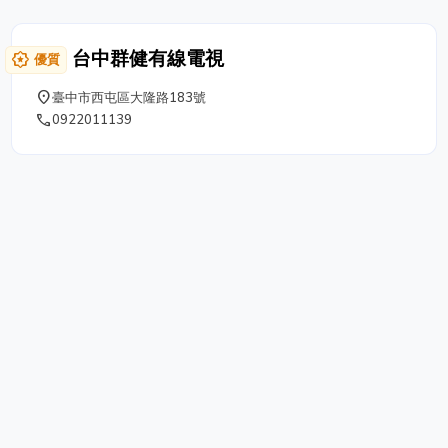
台中群健有線電視
award_star
優質
place
臺中市西屯區大隆路183號
phone
0922011139