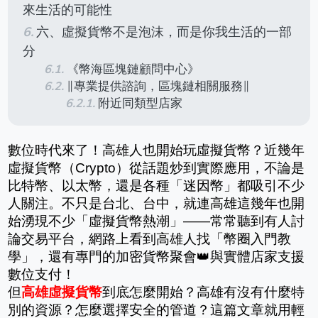
來生活的可能性
六、虛擬貨幣不是泡沫，而是你我生活的一部
分
《幣海區塊鏈顧問中心》
∥專業提供諮詢，區塊鏈相關服務∥
附近同類型店家
數位時代來了！高雄人也開始玩虛擬貨幣？近幾年
虛擬貨幣（Crypto）從話題炒到實際應用，不論是
比特幣、以太幣，還是各種「迷因幣」都吸引不少
人關注。不只是台北、台中，就連高雄這幾年也開
始湧現不少「虛擬貨幣熱潮」——常常聽到有人討
論交易平台，網路上看到高雄人找「幣圈入門教
學」，還有專門的加密貨幣聚會👑與實體店家支援
數位支付！
但
高雄虛擬貨幣
到底怎麼開始？高雄有沒有什麼特
別的資源？怎麼選擇安全的管道？這篇文章就用輕