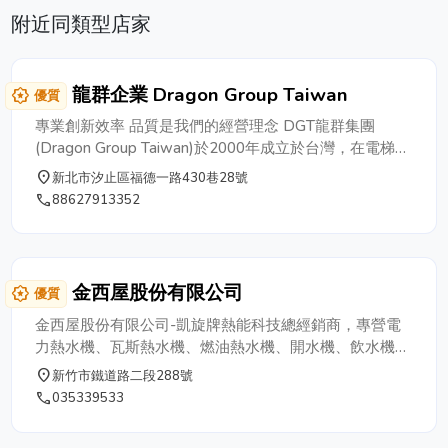
附近同類型店家
龍群企業 Dragon Group Taiwan
award_star
優質
專業創新效率 品質是我們的經營理念 DGT龍群集團
(Dragon Group Taiwan)於2000年成立於台灣，在電梯車
廂內部裝潢的安裝及設計製作方面具有十餘年經驗，安裝
place
新北市汐止區福德一路430巷28號
涵蓋乘客電梯、客貨電梯、餐飲電梯、雜物電梯...等，是
phone
88627913352
全球電梯裝飾的供應商。秉持著『專業、創新、效率、品
質』的經營理念，專業從事電梯及建材相關業務，包括電
梯車廂內裝的研發、設計、生產大門把手、樓梯立柱、訂
製家具家飾品、電梯配件、不銹鋼欄杆等商品，行銷於國
金西屋股份有限公司
award_star
優質
內外市場。由於龍群是擁有設計、生產、服務完整系統的
工作團隊，所以可以提供給客戶設計規劃、專業安裝、銷
金西屋股份有限公司-凱旋牌熱能科技總經銷商，專營電
售到完善售後服務，以減少客戶的成本，期望能給客戶最
力熱水機、瓦斯熱水機、燃油熱水機、開水機、飲水機、
好、最安全舒適、最經濟便利的商品及服務。 DGT一直
逆滲透純水機及蒸氣箱。
place
新竹市鐵道路二段288號
以來的堅持，是為了把最好的商品及服務交到客戶的手
phone
035339533
上，因此我們一直秉持著專業的技術與服務來做電梯相關
產品，以打造出『新豪宅的移動空間』一台具有現代時尚