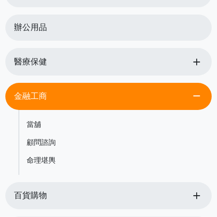
辦公用品
add
醫療保健
remove
金融工商
當舖
顧問諮詢
命理堪輿
add
百貨購物