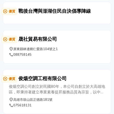
感的電梯，如此OEM、ODM兼備的實力，更能符合客戶
的需求，是讓DGT始終站穩市場的主要原因。 未來DGT
戰後台灣與澎湖住民自決倡導陣線
award_star
優質
將繼續擴展中國、歐洲及美國市場，以具有開創與前瞻性
的穩健經營，深耕全球市場創造更輝煌的成就。
晟社貿易有限公司
award_star
優質
place
屏東縣林邊鄉仁愛路104號之1
phone
088758145
俊煬空調工程有限公司
award_star
優質
俊煬空調公司創立於民國80年，本公司自創立於大高雄地
區，即秉持著建立專業素養提昇服務品質為宗旨，以中央
空調、中央空調規劃、中央空調維修、分離式冷氣安裝、
place
高雄市鼓山區正德路181號
無塵室工程、無塵室規劃，等相關服務
phone
075618131