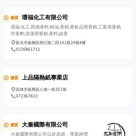
環福化工有限公司
award_star
優質
環福,化工,西德香料,精油,香精,香粧品用香精,工業用香精,
芳香劑,清潔用香精,香料,線香
place
新北市板橋區篤行路二段141巷24號4樓
phone
0226861711
上品隔熱紙專業店
award_star
優質
place
高雄市新興區八德一路251號
phone
072367823
大秦國際有限公司
award_star
優質
大秦國際有限公司位於高雄，專業經營