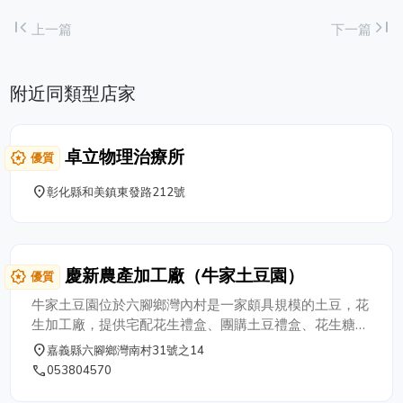
first_page
last_page
上一篇
下一篇
附近同類型店家
卓立物理治療所
award_star
優質
place
彰化縣和美鎮東發路212號
慶新農產加工廠（牛家土豆園）
award_star
優質
牛家土豆園位於六腳鄉灣內村是一家頗具規模的土豆，花
生加工廠，提供宅配花生禮盒、團購土豆禮盒、花生糖伴
手禮、土豆禮盒、網購花生糖等，慶新農產加工廠從原料
place
嘉義縣六腳鄉灣南村31號之14
的採購到篩選、洗淨、加工的過程均在嚴格的品管下作
phone
053804570
業，對於品質要求是本廠一貫的堅持。