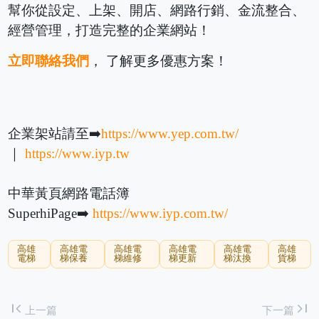
幫你從設定、上架、開店、網路行銷、金流整合、
經營管理，打造完整的企業網站！
立即聯絡我們
， 了解更多優惠方案！
企業架站請至➡️
https://www.yep.com.tw/
｜
https://www.iyp.tw
中華黃頁網路電話簿
SuperhiPage➡️
https://www.iyp.com.tw/
高雄
高雄電
高雄電
高雄電
高雄電
高雄
電梯
梯保養
梯維修
梯更新
梯汰換
貨梯
first_page
last_page
上一篇
下一篇