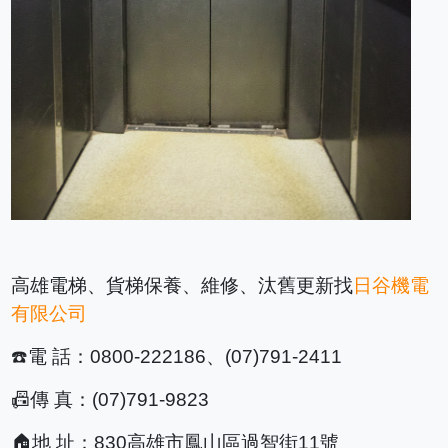
高雄電梯、貨梯保養、維修、汰舊更新找
日谷機電
有限公司
☎
電 話：
0800-222186
、
(07)791-2411
📠
傳 真：
(07)791-9823
🏠
地 址：
830
高雄市鳳山區過智街
11
號