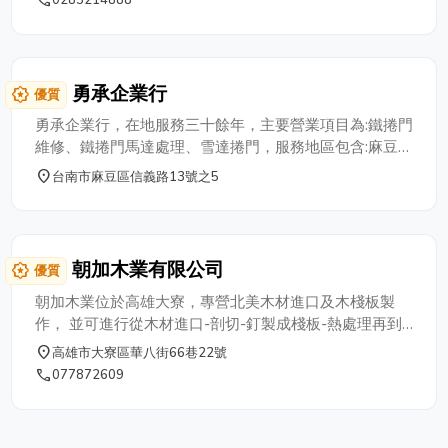
0285214888
勇承企業行
award_star
優質
勇承企業行，在地服務三十餘年，主要營業項目為:鐵捲門
維修、鐵捲門馬達處理、雪達捲門，服務地區包含:麻豆、
佳里、善化、下營、學甲、七股、將軍、北門、新市、大
place
台南市麻豆區信義路13號之5
內、山上、官田、六甲、柳營、新營、鹽水、白河、後
壁、東山、玉井、楠西、南化、左鎮、龍崎、關廟、安
定、西港、永康、仁德、歸仁、安平、安南等區，只要一
通電話，馬上為您服務。
朝加木業有限公司
award_star
優質
朝加木業位於高雄大寮，專營北美木材進口及木棧板製
作， 並可進行從木材進口-剖切-釘製成棧板-熱處理再到
出貨的一貫化作業， 客戶主要為國內橡膠及塑化廠，包
place
高雄市大寮區華八街66巷22號
括台塑關係企業，台橡化工，李長榮化工，奇美實業等．
phone
077872609
朝加可依照客戶需求設計，生產木板及木棧板，並有熱處
理執照可負責出口前的熱處理作業．