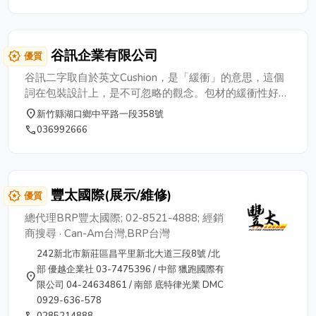
生機。 聯絡電話：0923-172-334。
採用進口清洗芽菜機保存原有芽菜品質。場內使用電動儀
器，不排廢氣汙染芽菜，並全程低溫冷藏車配送，維護食
品的衛生與安全。
谷訊企業有限公司
award_star
優質
谷訊二字取自於英文Cushion，是「緩衝」的意思，這個
詞在包裝設計上，是不可忽略的觀念。包材的緩衝性好，
產品才能得到有效的保護。本公司設計開發的產品為PP
place
新竹縣湖口鄉中平路一段358號
瓦楞板製品和內緩衝包材，針對客戶的要求進行設計和生
phone
036992666
產。在業界二十年的時間，本公司的產品，已經被廣泛運
用在不同領域當中，像是半導體和光電產業、汽車和航太
工業，機械及工具精密產業，以及食品和藥物等相關產業
上。
豐太國際(展示/維修)
award_star
優質
總代理BRP豐太國際; 02-8521-4888; 經銷
商搜尋 · Can-Am台灣,BRP台灣
242新北市新莊區昌平里新北大道三段8號 /北
部 優越企業社 03-7475396 / 中部 獵跑國際有
place
限公司 04-24634861 / 南部 底特律光業 DMC
0929-636-578
phone