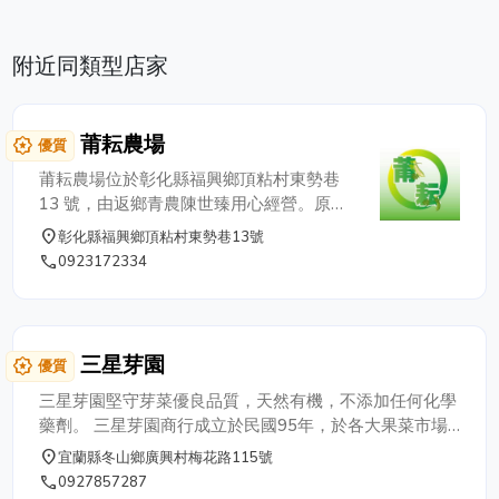
附近同類型店家
莆耘農場
award_star
優質
莆耘農場位於彰化縣福興鄉頂粘村東勢巷
13 號，由返鄉青農陳世臻用心經營。原本
從事木工工作的世臻，因爺爺奶奶年邁需要
place
彰化縣福興鄉頂粘村東勢巷13號
照顧而毅然回到家鄉務農，將對家人的關懷
phone
0923172334
化為守護土地的責任。他專注栽培南瓜、絲
瓜、秋葵、小黃瓜與大番茄等作物，堅持以
有機方式耕種，盼望讓消費者品嚐到最新
鮮、最安心的農產品。 在莆耘農場裡，不
三星芽園
award_star
優質
只看得到茂盛的蔬菜，也常有蜜蜂、瓢蟲、
樹蛙與雞鴨自在穿梭，呈現出有機農法下自
三星芽園堅守芽菜優良品質，天然有機，不添加任何化學
然共生的景象。世臻相信，雖然有機栽種不
藥劑。 三星芽園商行成立於民國95年，於各大果菜市場
容易，但為了土地與下一代，他會持續堅持
之優良供應商，本芽園100%使用有機種子及非基因改造
place
宜蘭縣冬山鄉廣興村梅花路115號
並努力提升作物品質。從木工到農夫，他走
種子‭ ‬Non-GMO，採用日本自動化先進技術冷房空調育
phone
0927857287
出屬於自己的農路，也讓這片土地重新恢復
芽，堅持不添加任何生長激素、農藥、肥料、與滅根劑，