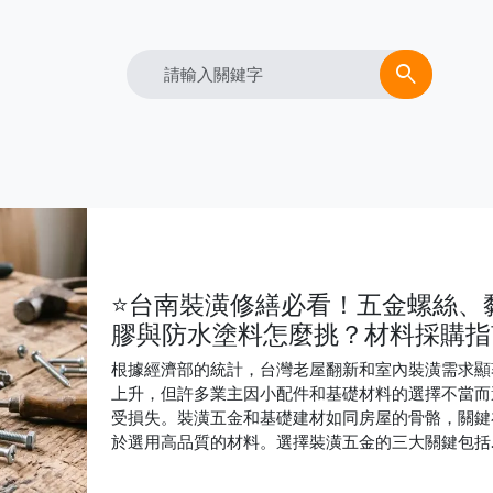
Search
search
⭐台南裝潢修繕必看！五金螺絲、
膠與防水塗料怎麼挑？材料採購指
根據經濟部的統計，台灣老屋翻新和室內裝潢需求顯
上升，但許多業主因小配件和基礎材料的選擇不當而
受損失。裝潢五金和基礎建材如同房屋的骨骼，關鍵
於選用高品質的材料。選擇裝潢五金的三大關鍵包括
1) 重型系統櫃應選品牌滑軌以確保承重和順滑度；2)
用加厚角鐵增強結構安全，避免因支架過薄而變形；3