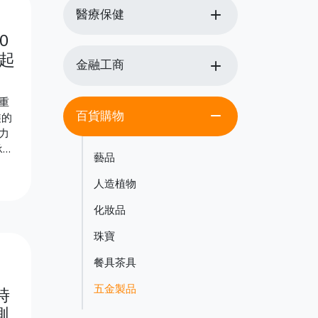
add
醫療保健
0
起
add
金融工商
重
remove
百貨購物
裝的
力
承受
藝品
成
定顏
人造植物
。
化妝品
，
珠寶
餐具茶具
五金製品
時
測