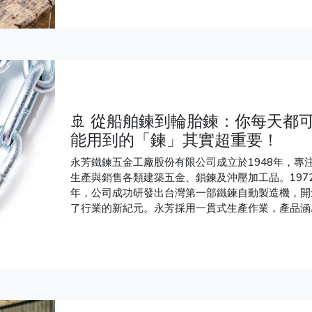
選擇油壓緩衝鉸鍊以減少噪音和延長使用壽命。此外
螺絲釘的材質也至關重要，應根據潮濕度選擇防鏽材
料，確保裝潢耐用。選擇正確的五金配件能大幅延長
屋的使用壽命，避免未來的高昂維修費用。
🚢 從船舶鍊到輪胎鍊：你每天都
能用到的「鍊」其實超重要！
永芳鐵鍊五金工廠股份有限公司成立於1948年，專
生產與銷售各類建築五金、鎖鍊及沖壓加工品。197
年，公司成功研發出台灣第一部鐵鍊自動製造機，開
了行業的新紀元。永芳採用一貫式生產作業，產品涵
多種鐵鍊及相關配件，並行銷全球市場。