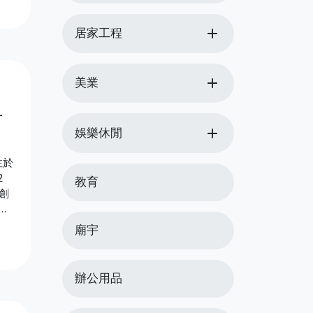
，
add
居家工程
房
add
美業
可
add
娛樂休閒
注於
2
教育
創
蓋
廟宇
辦公用品