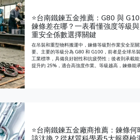
⭐台南鐵鍊五金推薦：G80 與 G10
鍊條差在哪？一表看懂強度等級與
重安全係數選擇關鍵
在吊裝和重型物料搬運中，鍊條等級對作業安全至關
要。主要的等級分為 G80 和 G100，前者是全球吊
工業標準，具備良好韌性和抗疲勞性；後者則承載能
提升約 25%，適合高強度作業。等級越高，鍊條能
的拉力越強，G100 使用更細、更輕的鍊條，但初始
本較高。外觀上，G80 通常為黑色，G100 則有特
色標識。企業在選擇鍊條時，需考量強度和安全係數
此外，文末提供了台南幾家優質的鐵鍊五金廠商推薦
方便需要的朋友參考。
⭐台南鐵鍊五金廠商推薦：鍊條何
該汰換？從材質科學看5大報廢檢