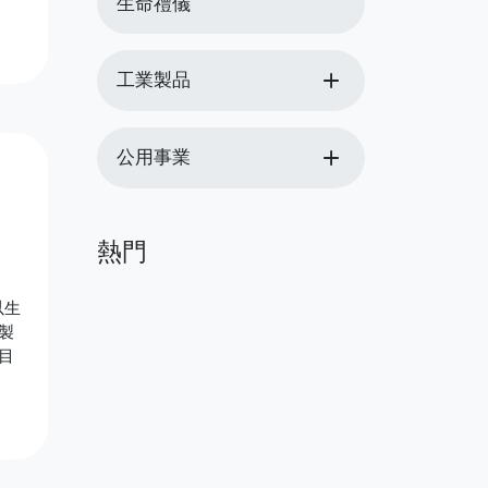
生命禮儀
add
工業製品
add
公用事業
熱門
以生
製
目