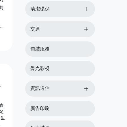
對
add
清潔環保
add
交通
：鍊
*：
、扭
包裝服務
，需
節也
聲光影視
百
add
資訊通信
實
廣告印刷
足
常生
五