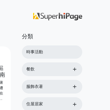
分類
時事活動
黏
add
餐飲
南
著
add
服飾衣著
遭
在
：
add
住屋居家
 使
)