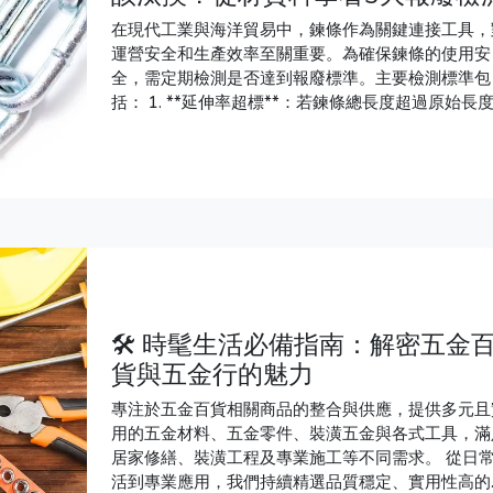
在現代工業與海洋貿易中，鍊條作為關鍵連接工具，
運營安全和生產效率至關重要。為確保鍊條的使用安
全，需定期檢測是否達到報廢標準。主要檢測標準包
括： 1. **延伸率超標**：若鍊條總長度超過原始長度的
5%或單一環節超過3%，需報廢。 2. **截面磨損**
環直徑減少超過10%時必須報廢。 3. **裂紋與切痕*
任何可見裂紋或缺口均需立即停止使用。 4. **變形
曲與腐蝕**：鍊條出現超過10度的扭曲或嚴重腐蝕
更換。 5. **焊接處異常**：焊縫出現異常時，該環
應報廢。 此外，文末提供了幾家推薦的台南鐵鍊五金廠
商，幫助用戶選擇高品質鍊條，以確保安全操作。
🛠️ 時髦生活必備指南：解密五金
貨與五金行的魅力
專注於五金百貨相關商品的整合與供應，提供多元且
用的五金材料、五金零件、裝潢五金與各式工具，滿
居家修繕、裝潢工程及專業施工等不同需求。 從日
活到專業應用，我們持續精選品質穩定、實用性高的