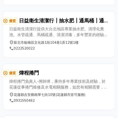
裝潢交屋清潔、垃圾廢棄物清運、病媒蚊防
治、消毒除蟲除臭 等我們都有服務，我們
是專業清潔社，且擁有經驗豐富清潔的團
日益衛生清潔行┃抽水肥┃通馬桶┃通
award_star
優質
隊，提供專業的環境清潔。 可加 LINE 詢問
水管┃環境消毒┃水刀疏通水管
清潔細節 黃先生：0988-384388 市話：
日益衛生清潔行提供大台北地區專業抽水肥、清理化糞
049-2993000
池、水管疏通、馬桶疏通、清潔消毒，多年豐富的經驗能
提供您最專業的服務，價格公道，政府立案，專業清理，
place
新北市板橋區文化路1段104巷1弄12號1樓
信用可靠! 水管不通、馬桶不通、抽水肥歡迎來電免費諮
phone
0222520022
詢，快速解決您的問題‎!!
煒程捲門
award_star
優質
煒程捲門負責人-傅師傅，秉持多年專業技術及經驗，於
花蓮從事捲門維修及水電相關服務，如您有相關需要，歡
迎來電：0931-550462 傅師傅。
place
花蓮縣吉安鄉南華七街10號(花蓮縣市皆可服務)
phone
0931550462