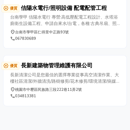
佶陽水電行/照明設備 配電配管工程
award_star
優質
台南學甲 佶陽水電行 專營:高低壓配電工程設計、水塔浴
廁衛生設備工程、申請自來水/台電，各種:古典吊扇、照
明器具設備、水塔安裝、排油煙機、熱水爐承裝、廟宇做
place
台南市學甲區仁得里中正路93號
醮燈籠及各式慶典臨時電工程。 台南市學甲 佶陽水電行
phone
067830689
成立於民國79年至今為台灣省經濟部核准承裝商，負責人
郭條發 先生 現任-電氣工程工業公會委員、學甲聖和宮主
任委員，擁有幾十年豐富的水電相關工程經驗，施工品質
安全放心。 歡迎您來電洽詢：0910-368590
長新建築物管理維護有限公司
award_star
優質
0975－726567
0978-567589
長新清潔公司是您最佳的選擇專業從事高空清潔作業、大
樓社區清潔/外牆清洗/路樹修剪/花木修剪/環境清潔/病媒
防治/洗地打蠟/水塔清洗完善清潔/迅速服務/合理收費是長
place
桃園市中壢區民族路三段222巷11弄2號
新清潔的基本宗旨
phone
034813381