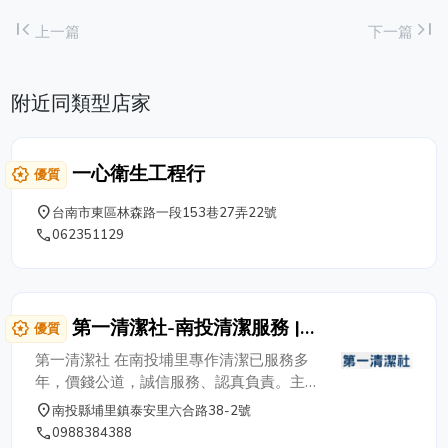
first_page
last_page
上一篇
下一篇
附近同類型店家
一心衛生工程行
award_star
優質
place
台南市東區林森路一段153巷27弄22號
phone
062351129
第一清潔社-南投清潔服務 |
award_star
優質
居家清潔 | 專業清潔 | 地板打
第一清潔社 在南投埔里專作清潔已服務多
蠟
年，價錢公道，誠信服務、認真負責。主要
專業 各式清潔、居家清潔、辦公室清潔、
place
南投縣埔里鎮泰安里六合路38-2號
商辦大樓清潔維護、社區大樓清潔服務、地
phone
0988384388
毯清洗、地板打蠟、大樓清洗、外牆清洗、