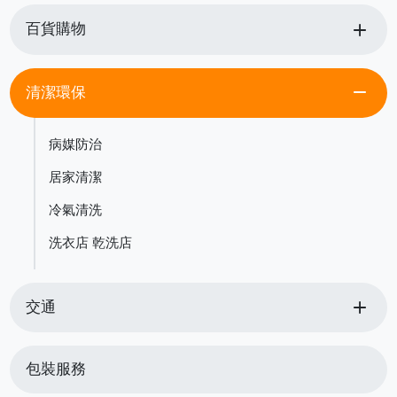
add
百貨購物
remove
清潔環保
病媒防治
居家清潔
冷氣清洗
洗衣店 乾洗店
add
交通
包裝服務