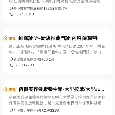
粉,紐西蘭初乳奶粉,牛初乳初乳奶粉,化妝品護膚,美容化妝
品,銀髮保健奶粉,長照保健奶粉,老人營養奶粉,台中美膚保
place
臺中市南屯區五福街185號(近萬和宮)
養,初乳美膚保養,護膚保養品,保養修護美容,美容化妝品,台
phone
0982491913
中美膚保養,瘦身美容品,初乳滋養面膜,新益美初乳面膜,瘦
身營養保健,新益美學院有教育訓練,新益美集團全球16國
三十餘年佳績洽0937-599789,0939-057668號
維霖診所~新店推薦門診|內科|家醫科
award_star
優質
新北市新店區 維霖內科診所 主治項目從2004年的「內兒
科」「家醫科」「胃腸肝膽科」及「慢性病門診」朝向
「健檢」及推動重視「預防醫學」的整合性完整醫療，並
place
新北市新店區建國路6之1號
發展醫學美容抗衰老，各項發展科目均獲得病患客戶的肯
phone
0289147799
定。 維霖內科診所 於2004年由曹為霖醫師成立於新店
市，曹醫師和其醫療團隊所帶領的醫護人員始終秉持專
業、耐心、熱心的服務精神，獲得患者的信賴與尊敬，這
也正是本診所真正想達到的目標。
侑億美容健康養生館-大里按摩/大里spa/
award_star
優質
大里做臉
侑億美容健康養生館位於台中市大里區，提供多元的美容
保養與養生放鬆服務，是一處適合進行日常保養與舒適體
驗的空間。 本館服務項目包含美容美體、臉部護膚保養
place
台中市大里區中興路二段221號
／做臉、SPA、全身精油紓壓、腳底按摩、整復推拿、脊