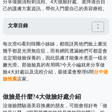
分享做臉清粉刺流程、4大做臉好處、選擇適合自
己的護膚方案資訊，帶你入門愛自己的美容療程。
文章目錄
unfold_more
每次滑IG看到韓團小姊姊，都很訝異他們臉上膚況
幾乎都是光滑無痘痘，而有網民透漏她們可都是會
去定期做臉保養的，因此肌膚才能像水煮蛋一樣水
嫩光滑。那做臉真的有用嗎?今天小編就來分享做
臉4大好處以及流程介紹，最後還會整理6間
台中做
臉推薦
店家。
做臉是什麼?4大做臉好處介紹
沒做臉體驗過美容換膚的朋友，可能會很好奇「做