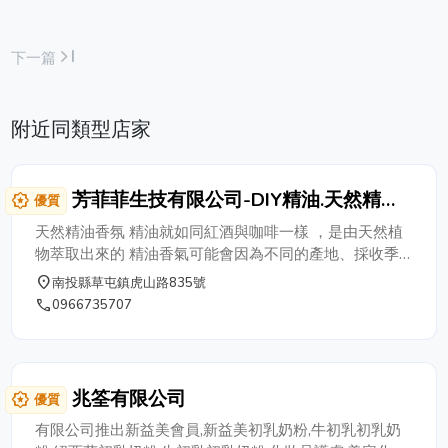
last_page
下一篇
附近同類型店家
芳菲菲生技有限公司-DIY精油.天然精油.
award_star
優質
香氛精油.精油課程.手工皂.手工皂培訓
天然精油香氛 精油就如同紅酒與咖啡一樣 ，是由天然植
物萃取出來的 精油香氣可能會因為不同的產地、採收季
節、萃取方式，以及在不同溫度、不同時間品嚐，都會有
place
南投縣草屯鎮虎山路835號
不一樣的風味體驗 這就是天然精油的迷人之處 氛生活 精
phone
0966735707
油不僅是精油 利用精油改變人類生活 天然、手製、有機
的產品，讓您的肌膚煥然一新。
兆筌有限公司
award_star
優質
有限公司推出新益美會員,新益美初乳奶粉,牛初乳初乳奶