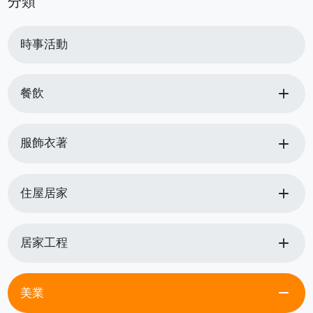
分類
時事活動
add
餐飲
add
服飾衣著
add
住屋居家
add
居家工程
remove
美業