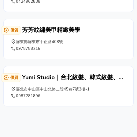
phone
0424962838
骨保養，並提供精油與保養品宅配服務，滿足日常保養與
放鬆需求。 侑億美容健康養生館重視服務品質與環境舒
適度，服務過程以放鬆、細心與安心為核心，適合想在台
中大里區尋找美容、SPA與日常養生保養服務的顧客，歡
芳芳紋繡美甲精緻美學
award_star
優質
迎您提前預約。
place
屏東縣屏東市中正路408號
phone
0978788215
Yumi Studio｜台北紋髮、韓式紋髮、
award_star
優質
SMP頭皮紋髮，重現自然濃密髮感
place
臺北市中山區中山北路二段45巷7號3樓-1
phone
0987281896