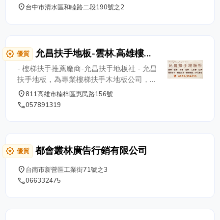
place
台中市清水區和睦路二段190號之2
允昌扶手地板-雲林.高雄樓梯
award_star
優質
扶手 | 實木地板 | 拼花地板 |
- 樓梯扶手推薦廠商-允昌扶手地板社 - 允昌
旋轉樓梯 | 樓梯踏板
扶手地板，為專業樓梯扶手木地板公司，老
師傅有近30年木造經驗技術，以專業的服
place
811高雄市楠梓區惠民路156號
務，純孰精湛的技術，以最平價的收費，打
phone
057891319
造精緻舒適的居家環境，可依照客戶的需求
量身訂做，歡迎來電 0930-534630 到府估
價。 允昌扶手地板社【樓梯扶手優質廠
商】 雲林電話：05-7891319 高雄電話：
都會叢林廣告行銷有限公司
award_star
優質
07-3011531 行動電話：0930-534630 雲
林地址：雲林縣口湖鄉埔南村62號 高雄地
place
台南市新營區工業街71號之3
址：高雄縣鳥松鄉大竹村長青路8-1號
phone
066332475