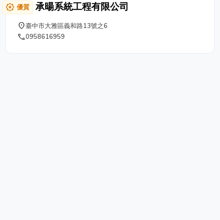
承暘系統工程有限公司
award_star
優質
place
臺中市大雅區義和路13號之6
phone
0958616959