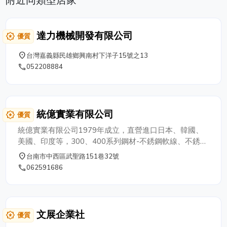
附近同類型店家
達力機械開發有限公司
award_star
優質
place
台灣嘉義縣民雄鄉興南村下洋子15號之13
phone
052208884
統億實業有限公司
award_star
優質
統億實業有限公司1979年成立，直營進口日本、韓國、
美國、印度等，300、400系列鋼材-不銹鋼軟線、不銹鋼
半硬線、不銹鋼硬線、彈簧線、不鏽鋼條、不鏽鋼快削
place
台南市中西區武聖路151巷32號
條、不鏽鋼圓棒、不鏽鋼板、不鏽鋼釘、可依客戶需求，
phone
062591686
定尺裁切、打直，鋼種：AISI、302、303F、304、
316L、630、410F、420JZ、416F、430F、440C
文展企業社
award_star
優質