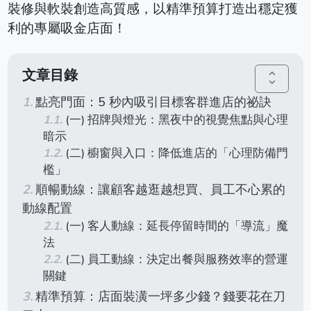
裝修與軟裝創造高質感，以精準預算打造出穩定獲
利的專屬吸金店面！
文章目錄
unfold_more
點亮門面：5 秒內吸引目標客群進店的祕訣
(一) 招牌與燈光：黑夜中的視覺焦點與心理
暗示
(二) 櫥窗與入口：降低進店的「心理防備門
檻」
順暢動線：讓顧客越逛越想買、員工不心累的
動線配置
(一) 客人動線：延長停留時間的「導流」魔
法
(二) 員工動線：決定出餐與服務效率的營運
關鍵
精準預算：店面裝潢一坪多少錢？錢要花在刀