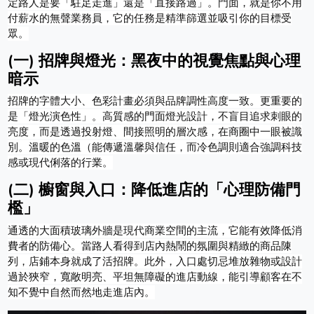
定路人是要「駐足走進」還是「直接路過」。門面，就是你不用
付薪水的無聲業務員，它的任務是精準篩選並吸引你的目標受
眾。
(一) 招牌與燈光：黑夜中的視覺焦點與心理
暗示
招牌的字體大小、色彩計畫必須與品牌調性高度一致。更重要的
是「燈光演色性」。高質感的門面燈光設計，不盲目追求刺眼的
亮度，而是透過投射燈、間接照明的層次感，在商圈中一眼被識
別。溫暖的色溫（能傳遞溫馨與信任，而冷色調則適合強調科技
感或現代俐落的行業。
(二) 櫥窗與入口：降低進店的「心理防備門
檻」
通透的大面積玻璃外牆是現代商業空間的主流，它能有效降低消
費者的防備心。當路人看得到店內熱鬧的氛圍與精緻的商品陳
列，店鋪本身就成了活招牌。此外，入口處切忌堆放雜物或設計
過於狹窄，寬敞明亮、平坦無障礙的進店動線，能引導顧客在不
知不覺中自然而然地走進店內。