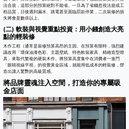
法合規，這部分的預算絕對不能省。一旦為了省錢忽視法規或工
程品質，日後遇到漏水、跳電甚至面臨罰款停業，二次裝修的損
失將會是數倍以上。
(二) 軟裝與視覺重點投資：用小錢創造大亮
點的輕裝修
木作工程（通常是裝修預算高昂的主因。在預算有限時，強烈建
議改用「環保油漆色彩、主題壁紙、特色軟裝家具、精緻造型燈
具」來取代繁複的硬裝木作。將預算高度集中在消費者一進門
「眼睛視線平視」的視覺黃金區域，就能用低成本的輕裝修，營
造出讓人驚艷的高級質感。
將品牌靈魂注入空間，打造你的專屬吸
金店面