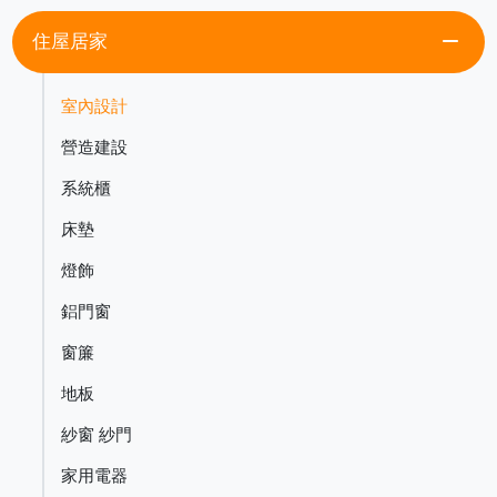
remove
住屋居家
室內設計
營造建設
系統櫃
床墊
燈飾
鋁門窗
窗簾
地板
紗窗 紗門
家用電器