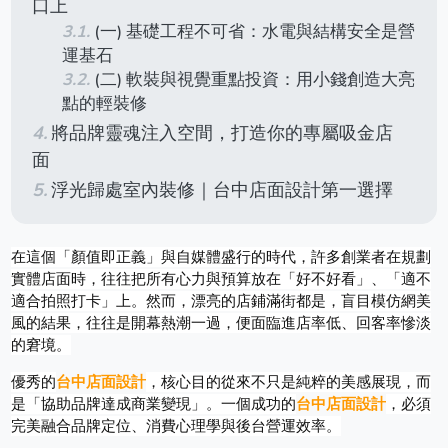
口上
(一) 基礎工程不可省：水電與結構安全是營
運基石
(二) 軟裝與視覺重點投資：用小錢創造大亮
點的輕裝修
將品牌靈魂注入空間，打造你的專屬吸金店
面
浮光歸處室內裝修｜台中店面設計第一選擇
在這個「顏值即正義」與自媒體盛行的時代，許多創業者在規劃
實體店面時，往往把所有心力與預算放在「好不好看」、「適不
適合拍照打卡」上。然而，漂亮的店鋪滿街都是，盲目模仿網美
風的結果，往往是開幕熱潮一過，便面臨進店率低、回客率慘淡
的窘境。
優秀的
台中店面設計
，核心目的從來不只是純粹的美感展現，而
是「協助品牌達成商業變現」。一個成功的
台中店面設計
，必須
完美融合品牌定位、消費心理學與後台營運效率。