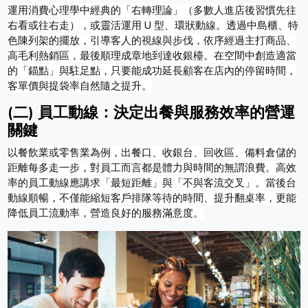
運用消費心理學中經典的「右轉理論」（多數人進店後習慣先往
右看或往右走），或靈活運用 U 型、環狀動線。透過中島櫃、特
色陳列架的擺放，引導客人的視線與步伐，依序經過主打商品、
高毛利熱銷區，最後順理成章地到達收銀檯。在空間中創造適當
的「錨點」與駐足點，只要能成功延長顧客在店內的停留時間，
客單價與提袋率自然隨之提升。
(二) 員工動線：決定出餐與服務效率的營運
關鍵
以餐飲業或零售業為例，出餐口、收銀台、回收區、備料倉儲的
距離每多走一步，對員工而言都是體力與時間的無謂浪費。高效
率的員工動線應講求「最短距離」與「不與客流交叉」。當後台
動線順暢，不僅能縮短客戶排隊等待的時間、提升翻桌率，更能
降低員工流動率，營造良好的服務滿意度。