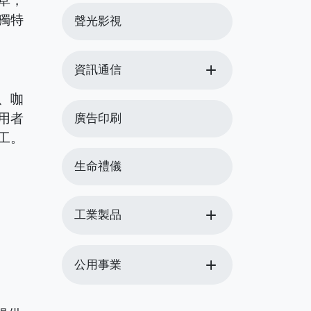
草，
獨特
聲光影視
add
資訊通信
、咖
用者
廣告印刷
工。
生命禮儀
add
工業製品
add
公用事業