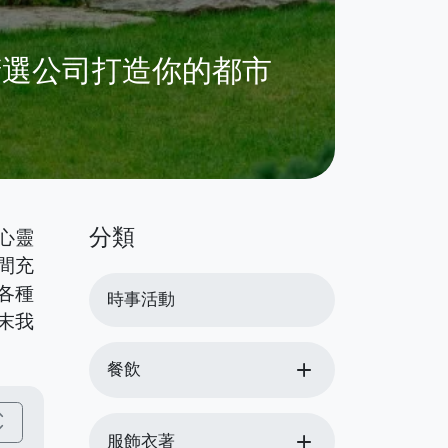
精選公司打造你的都市
分類
心靈
間充
各種
時事活動
末我
add
餐飲
_more
add
服飾衣著