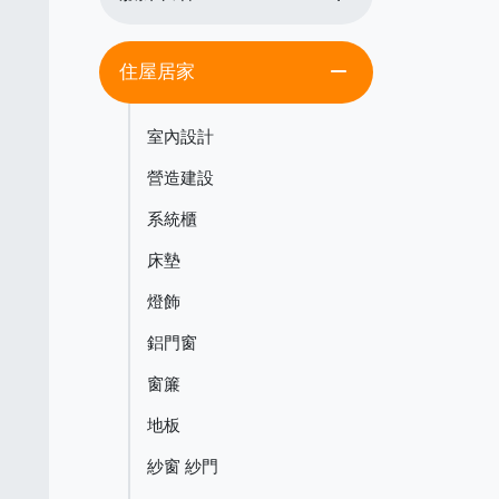
remove
住屋居家
室內設計
營造建設
系統櫃
床墊
燈飾
鋁門窗
窗簾
地板
紗窗 紗門