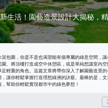
意新生活！園藝造景設計大揭秘，
水泥包圍，你是不是也渴望能有個專屬的綠意空間，讓
花園、將頂樓打造成空中休憩區，或是單純想讓室內空
舉足輕重的角色。這篇文章將帶你深入了解園藝造景的
用，讓你輕鬆掌握打造理想綠洲的訣竅。最棒的是，文
薦，幫助你輕鬆實現都市中的綠色夢想！
unfold