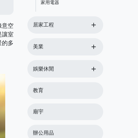
家用電器
add
居家工程
綠意空
是讓室
景的多
add
美業
add
娛樂休閒
教育
廟宇
辦公用品