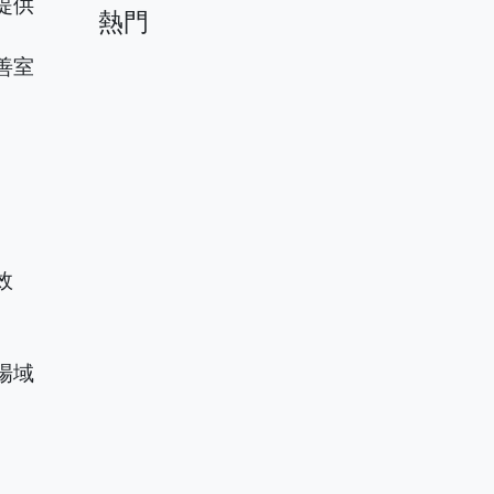
提供
熱門
善室
效
場域