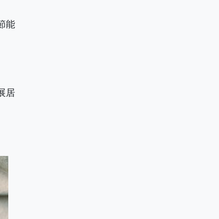
節能
展居